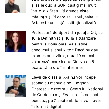
și să le duc la SGR, câștig mai mult
într-o zi / Statul îți aruncă niște
mărunțiș și îți cere să-i spui „salariu”.
Asta este umilință instituționalizată
Profesoară de Sport din județul Olt, cu
10 la Definitivat și 10 la Titularizare
pentru a doua oară, va susține
concursul și anul viitor: Dacă nu dau
examen anul viitor, nota 10 nu mai
valorează mare lucru. Cineva cu 5
poate să ia ore înaintea mea
Elevii de clasa a IX-a nu vor începe
școala cu manuale noi. Bogdan
Cristescu, directorul Centrului Național
de Curriculum și Evaluare: În cel mai
bun caz, pe 7 septembrie le vom avea
în format digital