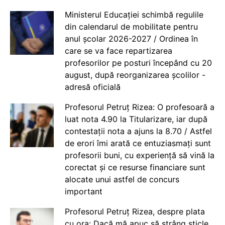
Ministerul Educației schimbă regulile
din calendarul de mobilitate pentru
anul școlar 2026-2027 / Ordinea în
care se va face repartizarea
profesorilor pe posturi începând cu 20
august, după reorganizarea școlilor -
adresă oficială
Profesorul Petruț Rizea: O profesoară a
luat nota 4.90 la Titularizare, iar după
contestații nota a ajuns la 8.70 / Astfel
de erori îmi arată ce entuziasmați sunt
profesorii buni, cu experiență să vină la
corectat și ce resurse financiare sunt
alocate unui astfel de concurs
important
Profesorul Petruț Rizea, despre plata
cu ora: Dacă mă apuc să strâng sticle