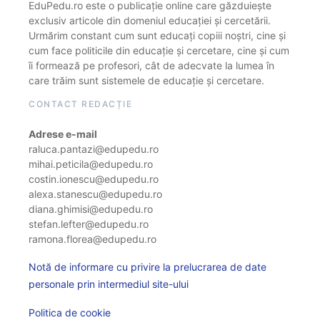
EduPedu.ro este o publicație online care găzduiește
exclusiv articole din domeniul educației și cercetării.
Urmărim constant cum sunt educați copiii noștri, cine și
cum face politicile din educație și cercetare, cine și cum
îi formează pe profesori, cât de adecvate la lumea în
care trăim sunt sistemele de educație și cercetare.
CONTACT REDACȚIE
Adrese e-mail
raluca.pantazi@edupedu.ro
mihai.peticila@edupedu.ro
costin.ionescu@edupedu.ro
alexa.stanescu@edupedu.ro
diana.ghimisi@edupedu.ro
stefan.lefter@edupedu.ro
ramona.florea@edupedu.ro
Notă de informare cu privire la prelucrarea de date
personale prin intermediul site-ului
Politica de cookie