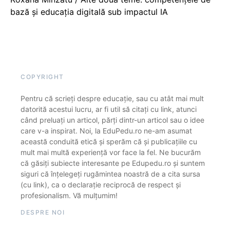
bază și educația digitală sub impactul IA
COPYRIGHT
Pentru că scrieți despre educație, sau cu atât mai mult
datorită acestui lucru, ar fi util să citați cu link, atunci
când preluați un articol, părți dintr-un articol sau o idee
care v-a inspirat. Noi, la EduPedu.ro ne-am asumat
această conduită etică și sperăm că și publicațiile cu
mult mai multă experiență vor face la fel. Ne bucurăm
că găsiți subiecte interesante pe Edupedu.ro și suntem
siguri că înțelegeți rugămintea noastră de a cita sursa
(cu link), ca o declarație reciprocă de respect și
profesionalism. Vă mulțumim!
DESPRE NOI