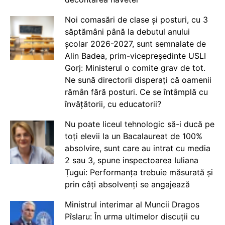
Noi comasări de clase și posturi, cu 3
săptămâni până la debutul anului
școlar 2026-2027, sunt semnalate de
Alin Badea, prim-vicepreședinte USLI
Gorj: Ministerul o comite grav de tot.
Ne sună directorii disperați că oamenii
rămân fără posturi. Ce se întâmplă cu
învățătorii, cu educatorii?
Nu poate liceul tehnologic să-i ducă pe
toți elevii la un Bacalaureat de 100%
absolvire, sunt care au intrat cu media
2 sau 3, spune inspectoarea Iuliana
Țugui: Performanța trebuie măsurată și
prin câți absolvenți se angajează
Ministrul interimar al Muncii Dragos
Pîslaru: În urma ultimelor discuții cu