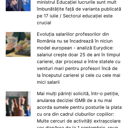
ministrul Educației lucrurile sunt mult
îmbunătățite față de varianta publicată
pe 17 iulie / Sectorul educației este
crucial
Evoluția salariilor profesorilor din
România nu se încadrează în niciun
model european - analiză Eurydice:
salariul crește doar 25 de ani în timpul
carierei, dar procesul e între statele cu
venituri mari pentru profesori încă de
la începutul carierei și cele cu cele mai
mici salarii
Mai mulți părinți solicită, într-o petiție,
anularea deciziei ISMB de a nu mai
acorda sumele pentru posturile la plata
cu ora din cadrul cluburilor copiilor:
Multe cercuri de activități extrașcolare
vor dispărea de la 1 septembrie, spun