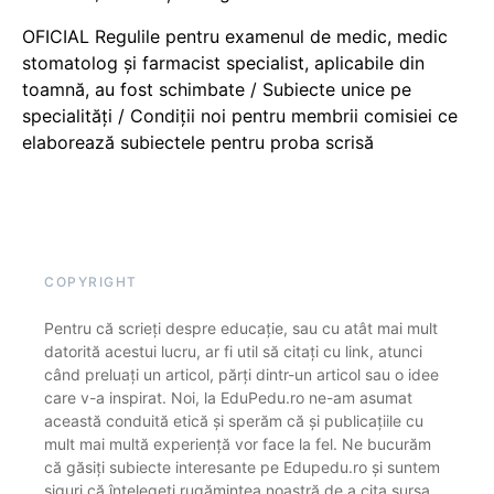
OFICIAL Regulile pentru examenul de medic, medic
stomatolog și farmacist specialist, aplicabile din
toamnă, au fost schimbate / Subiecte unice pe
specialități / Condiții noi pentru membrii comisiei ce
elaborează subiectele pentru proba scrisă
COPYRIGHT
Pentru că scrieți despre educație, sau cu atât mai mult
datorită acestui lucru, ar fi util să citați cu link, atunci
când preluați un articol, părți dintr-un articol sau o idee
care v-a inspirat. Noi, la EduPedu.ro ne-am asumat
această conduită etică și sperăm că și publicațiile cu
mult mai multă experiență vor face la fel. Ne bucurăm
că găsiți subiecte interesante pe Edupedu.ro și suntem
siguri că înțelegeți rugămintea noastră de a cita sursa