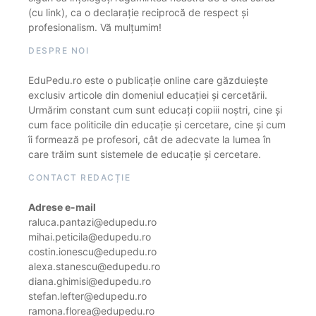
(cu link), ca o declarație reciprocă de respect și
profesionalism. Vă mulțumim!
DESPRE NOI
EduPedu.ro este o publicație online care găzduiește
exclusiv articole din domeniul educației și cercetării.
Urmărim constant cum sunt educați copiii noștri, cine și
cum face politicile din educație și cercetare, cine și cum
îi formează pe profesori, cât de adecvate la lumea în
care trăim sunt sistemele de educație și cercetare.
CONTACT REDACȚIE
Adrese e-mail
raluca.pantazi@edupedu.ro
mihai.peticila@edupedu.ro
costin.ionescu@edupedu.ro
alexa.stanescu@edupedu.ro
diana.ghimisi@edupedu.ro
stefan.lefter@edupedu.ro
ramona.florea@edupedu.ro