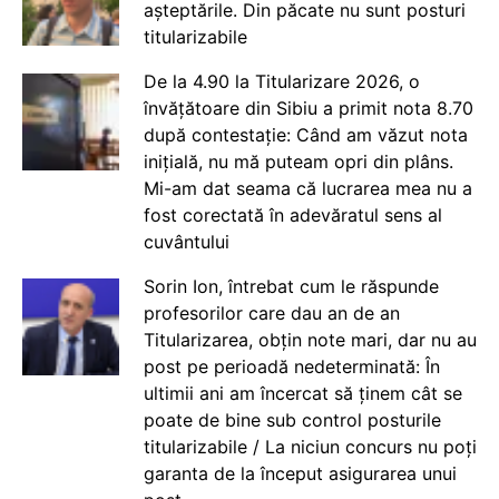
așteptările. Din păcate nu sunt posturi
titularizabile
De la 4.90 la Titularizare 2026, o
învățătoare din Sibiu a primit nota 8.70
după contestație: Când am văzut nota
inițială, nu mă puteam opri din plâns.
Mi-am dat seama că lucrarea mea nu a
fost corectată în adevăratul sens al
cuvântului
Sorin Ion, întrebat cum le răspunde
profesorilor care dau an de an
Titularizarea, obțin note mari, dar nu au
post pe perioadă nedeterminată: În
ultimii ani am încercat să ținem cât se
poate de bine sub control posturile
titularizabile / La niciun concurs nu poți
garanta de la început asigurarea unui