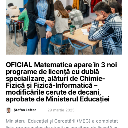
OFICIAL Matematica apare în 3 noi
programe de licență cu dublă
specializare, alături de Chimie-
Fizică și Fizică-Informatică –
modificările cerute de decani,
aprobate de Ministerul Educației
29 martie 2025
Ștefan Lefter
Ministerul Educației și Cercetării (MEC) a completat
lista programelor de studii universitare de licență cu