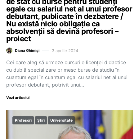
de stat cu burse pentru studenți
egale cu salariul net al unui profesor
debutant, publicate în dezbatere /
Nu există nicio obligație ca
absolvenții să devină profesori –
proiect
3 aprilie 2024
Diana Ghimiși
Cei care aleg să urmeze cursurile licenței didactice
cu dublă specializare primesc burse de studiu în
cuantum egal în cuantum egal cu salariul net al unui
profesor debutant, potrivit unui…
Vezi articolul
Profesori
Știri
Universitate