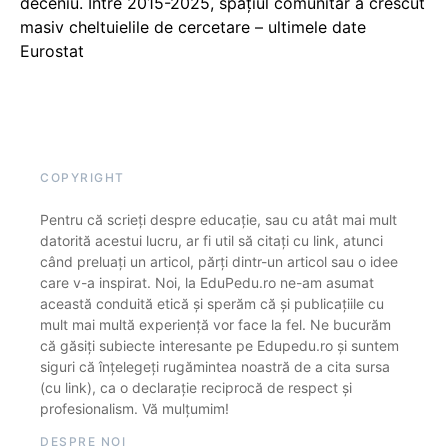
deceniu. Între 2015-2025, spațiul comunitar a crescut
masiv cheltuielile de cercetare – ultimele date
Eurostat
COPYRIGHT
Pentru că scrieți despre educație, sau cu atât mai mult
datorită acestui lucru, ar fi util să citați cu link, atunci
când preluați un articol, părți dintr-un articol sau o idee
care v-a inspirat. Noi, la EduPedu.ro ne-am asumat
această conduită etică și sperăm că și publicațiile cu
mult mai multă experiență vor face la fel. Ne bucurăm
că găsiți subiecte interesante pe Edupedu.ro și suntem
siguri că înțelegeți rugămintea noastră de a cita sursa
(cu link), ca o declarație reciprocă de respect și
profesionalism. Vă mulțumim!
DESPRE NOI