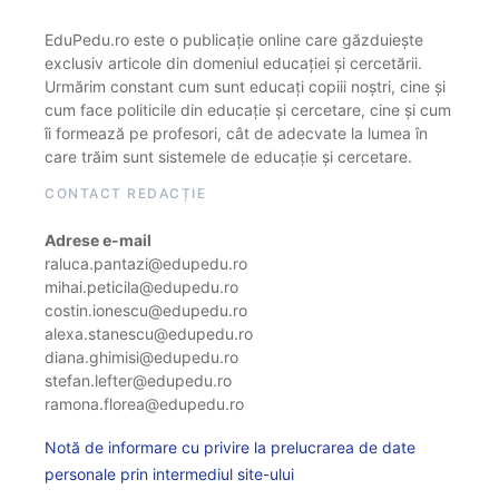
EduPedu.ro este o publicație online care găzduiește
exclusiv articole din domeniul educației și cercetării.
Urmărim constant cum sunt educați copiii noștri, cine și
cum face politicile din educație și cercetare, cine și cum
îi formează pe profesori, cât de adecvate la lumea în
care trăim sunt sistemele de educație și cercetare.
CONTACT REDACȚIE
Adrese e-mail
raluca.pantazi@edupedu.ro
mihai.peticila@edupedu.ro
costin.ionescu@edupedu.ro
alexa.stanescu@edupedu.ro
diana.ghimisi@edupedu.ro
stefan.lefter@edupedu.ro
ramona.florea@edupedu.ro
Notă de informare cu privire la prelucrarea de date
personale prin intermediul site-ului