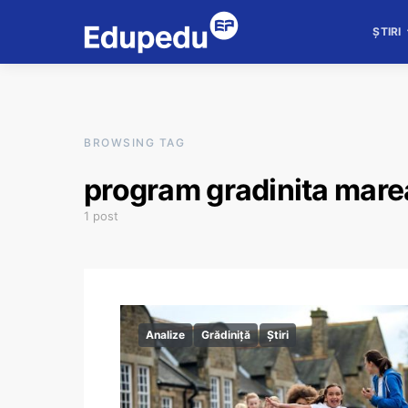
ȘTIRI
BROWSING TAG
program gradinita marea
1 post
Analize
Grădiniță
Știri