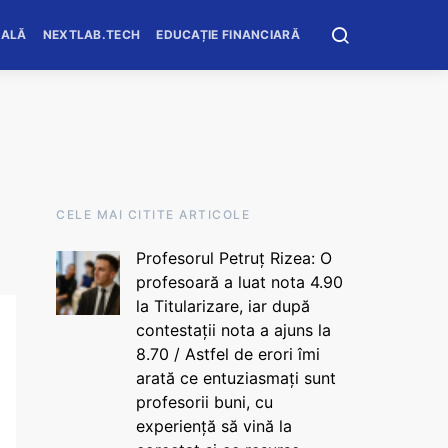
OALĂ
NEXTLAB.TECH
EDUCAȚIE FINANCIARĂ
CELE MAI CITITE ARTICOLE
Profesorul Petruț Rizea: O
profesoară a luat nota 4.90
la Titularizare, iar după
contestații nota a ajuns la
8.70 / Astfel de erori îmi
arată ce entuziasmați sunt
profesorii buni, cu
experiență să vină la