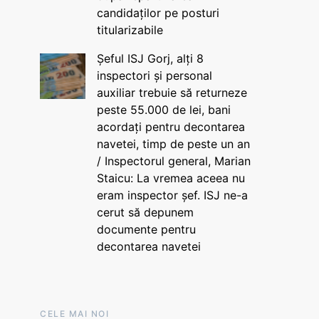
candidaților pe posturi
titularizabile
Șeful ISJ Gorj, alți 8
inspectori și personal
auxiliar trebuie să returneze
peste 55.000 de lei, bani
acordați pentru decontarea
navetei, timp de peste un an
/ Inspectorul general, Marian
Staicu: La vremea aceea nu
eram inspector șef. ISJ ne-a
cerut să depunem
documente pentru
decontarea navetei
CELE MAI NOI