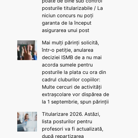
poate de bine sub control
posturile titularizabile / La
niciun concurs nu poți
garanta de la început
asigurarea unui post
Mai mulți părinți solicită,
într-o petiție, anularea
deciziei ISMB de a nu mai
acorda sumele pentru
posturile la plata cu ora din
cadrul cluburilor copiilor:
Multe cercuri de activități
extrașcolare vor dispărea de
la 1 septembrie, spun părinții
Titularizare 2026. Astăzi,
lista posturilor pentru
profesori va fi actualizată,
după repartizarea