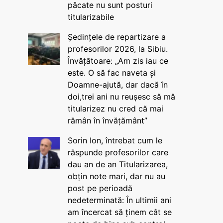
păcate nu sunt posturi
titularizabile
Ședințele de repartizare a
profesorilor 2026, la Sibiu.
Învățătoare: „Am zis iau ce
este. O să fac naveta și
Doamne-ajută, dar dacă în
doi,trei ani nu reușesc să mă
titularizez nu cred că mai
rămân în învățământ”
Sorin Ion, întrebat cum le
răspunde profesorilor care
dau an de an Titularizarea,
obțin note mari, dar nu au
post pe perioadă
nedeterminată: În ultimii ani
am încercat să ținem cât se