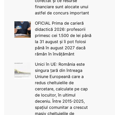
corectat și ce resurse
financiare sunt alocate unui
astfel de concurs important
OFICIAL Prima de carieră
didactică 2026: profesorii
primesc cei 1.500 de lei până
la 31 august și îi pot folosi
până în august 2027 dacă
rămân în învățământ
Unici în UE: România este
singura țară din întreaga
Uniune Europeană care a
redus cheltuielile de
cercetare, calculate pe cap
de locuitor, în ultimul
deceniu. Între 2015-2025,
spațiul comunitar a crescut
masiv cheltuielile de