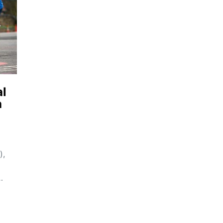
l
a
),
…