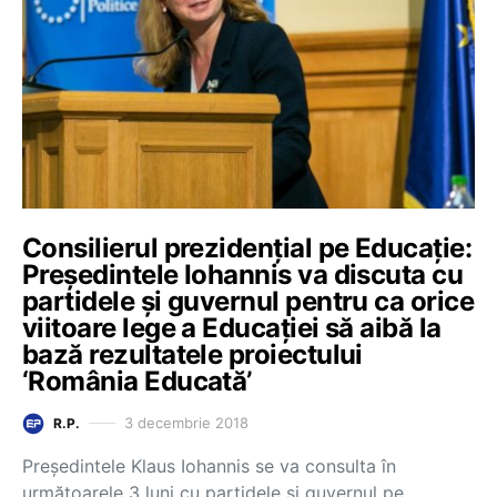
Consilierul prezidențial pe Educație:
Președintele Iohannis va discuta cu
partidele și guvernul pentru ca orice
viitoare lege a Educației să aibă la
bază rezultatele proiectului
‘România Educată’
3 decembrie 2018
R.P.
Preşedintele Klaus Iohannis se va consulta în
următoarele 3 luni cu partidele și guvernul pe