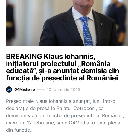
BREAKING Klaus Iohannis,
inițiatorul proiectului „România
educată”, și-a anunțat demisia din
funcția de președinte al României
10 februarie 2025
G4Media.ro
Președintele Klaus Iohannis a anunțat, luni, într-o
declarație de presă la Palatul Cotroceni, că
demisionează din funcția de președinte al României,
miercuri, 12 februarie, scrie G4Media.ro. „Voi pleca
din funcție…