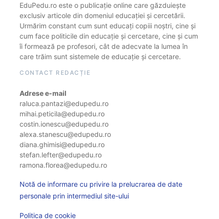
EduPedu.ro este o publicație online care găzduiește
exclusiv articole din domeniul educației și cercetării.
Urmărim constant cum sunt educați copiii noștri, cine și
cum face politicile din educație și cercetare, cine și cum
îi formează pe profesori, cât de adecvate la lumea în
care trăim sunt sistemele de educație și cercetare.
CONTACT REDACȚIE
Adrese e-mail
raluca.pantazi@edupedu.ro
mihai.peticila@edupedu.ro
costin.ionescu@edupedu.ro
alexa.stanescu@edupedu.ro
diana.ghimisi@edupedu.ro
stefan.lefter@edupedu.ro
ramona.florea@edupedu.ro
Notă de informare cu privire la prelucrarea de date
personale prin intermediul site-ului
Politica de cookie