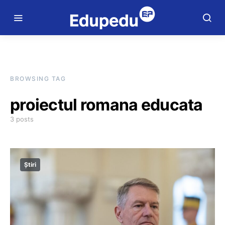
BROWSING TAG
proiectul romana educata
3 posts
Știri