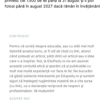
primesc cei 1.500 de lei până la 31 august și îi pot
folosi până în august 2027 dacă rămân în învățământ
COPYRIGHT
Pentru că scrieți despre educație, sau cu atât mai mult
datorită acestui lucru, ar fi util să citați cu link, atunci
când preluați un articol, părți dintr-un articol sau o idee
care v-a inspirat. Noi, la EduPedu.ro ne-am asumat
această conduită etică și sperăm că și publicațiile cu
mult mai multă experiență vor face la fel. Ne bucurăm
că găsiți subiecte interesante pe Edupedu.ro și suntem
siguri că înțelegeți rugămintea noastră de a cita sursa
(cu link), ca o declarație reciprocă de respect și
profesionalism. Vă mulțumim!
DESPRE NOI