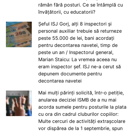
rămân fără posturi. Ce se întâmplă cu
învățătorii, cu educatorii?
Șeful ISJ Gorj, alți 8 inspectori și
personal auxiliar trebuie să returneze
peste 55.000 de lei, bani acordați
pentru decontarea navetei, timp de
peste un an / Inspectorul general,
Marian Staicu: La vremea aceea nu
eram inspector șef. ISJ ne-a cerut să
depunem documente pentru
decontarea navetei
Mai mulți părinți solicită, într-o petiție,
anularea deciziei ISMB de a nu mai
acorda sumele pentru posturile la plata
cu ora din cadrul cluburilor copiilor:
Multe cercuri de activități extrașcolare
vor dispărea de la 1 septembrie, spun