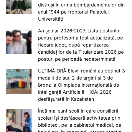
distruși în urma bombardamentelor din
anul 1944 pe frontonul Palatului
Universității
An școlar 2026-2027. Lista posturilor
pentru profesori a fost actualizată, pe
fiecare județ, după repartizarea
candidaților de la Titularizare 2026 pe
posturi pe perioadă nedeterminată
ULTIMĂ ORĂ Elevii români au obținut 3
medalii de aur, 2 de argint și 3 de
bronz la Olimpiada Internațională de
Inteligență Artificială – IOAI 2026,
desfășurată în Kazahstan
Încă mai sunt școli în care consilierii
școlari își desfășoară activitatea prin
biblioteci, pe la cabinetul medical, pe
holuri sau în cancelarii, atrage atenția