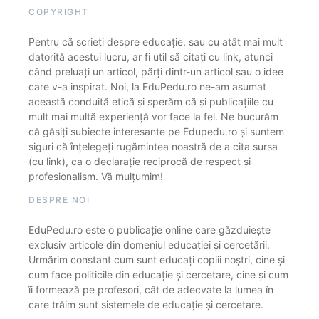
COPYRIGHT
Pentru că scrieți despre educație, sau cu atât mai mult
datorită acestui lucru, ar fi util să citați cu link, atunci
când preluați un articol, părți dintr-un articol sau o idee
care v-a inspirat. Noi, la EduPedu.ro ne-am asumat
această conduită etică și sperăm că și publicațiile cu
mult mai multă experiență vor face la fel. Ne bucurăm
că găsiți subiecte interesante pe Edupedu.ro și suntem
siguri că înțelegeți rugămintea noastră de a cita sursa
(cu link), ca o declarație reciprocă de respect și
profesionalism. Vă mulțumim!
DESPRE NOI
EduPedu.ro este o publicație online care găzduiește
exclusiv articole din domeniul educației și cercetării.
Urmărim constant cum sunt educați copiii noștri, cine și
cum face politicile din educație și cercetare, cine și cum
îi formează pe profesori, cât de adecvate la lumea în
care trăim sunt sistemele de educație și cercetare.