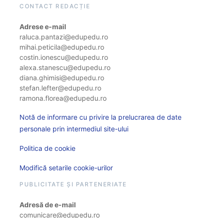
CONTACT REDACȚIE
Adrese e-mail
raluca.pantazi@edupedu.ro
mihai.peticila@edupedu.ro
costin.ionescu@edupedu.ro
alexa.stanescu@edupedu.ro
diana.ghimisi@edupedu.ro
stefan.lefter@edupedu.ro
ramona.florea@edupedu.ro
Notă de informare cu privire la prelucrarea de date
personale prin intermediul site-ului
Politica de cookie
Modifică setarile cookie-urilor
PUBLICITATE ȘI PARTENERIATE
Adresă de e-mail
comunicare@edupedu.ro