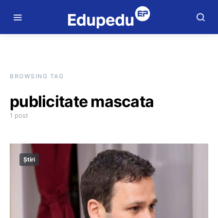
BROWSING TAG
publicitate mascata
1 post
Știri