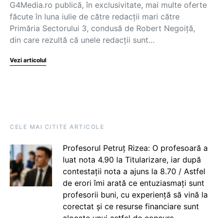
G4Media.ro publică, în exclusivitate, mai multe oferte
făcute în luna iulie de către redacții mari către
Primăria Sectorului 3, condusă de Robert Negoiță,
din care rezultă că unele redacții sunt…
Vezi articolul
CELE MAI CITITE ARTICOLE
Profesorul Petruț Rizea: O profesoară a
luat nota 4.90 la Titularizare, iar după
contestații nota a ajuns la 8.70 / Astfel
de erori îmi arată ce entuziasmați sunt
profesorii buni, cu experiență să vină la
corectat și ce resurse financiare sunt
alocate unui astfel de concurs