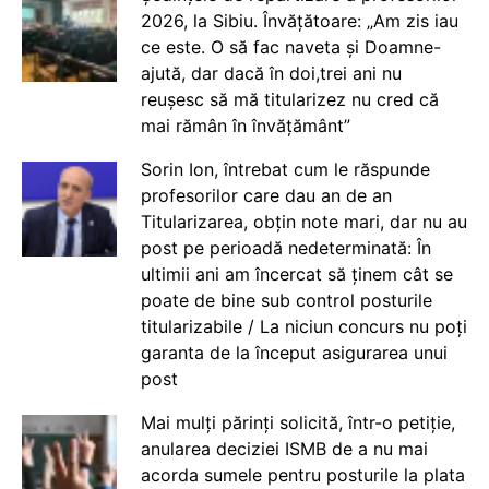
2026, la Sibiu. Învățătoare: „Am zis iau
ce este. O să fac naveta și Doamne-
ajută, dar dacă în doi,trei ani nu
reușesc să mă titularizez nu cred că
mai rămân în învățământ”
Sorin Ion, întrebat cum le răspunde
profesorilor care dau an de an
Titularizarea, obțin note mari, dar nu au
post pe perioadă nedeterminată: În
ultimii ani am încercat să ținem cât se
poate de bine sub control posturile
titularizabile / La niciun concurs nu poți
garanta de la început asigurarea unui
post
Mai mulți părinți solicită, într-o petiție,
anularea deciziei ISMB de a nu mai
acorda sumele pentru posturile la plata