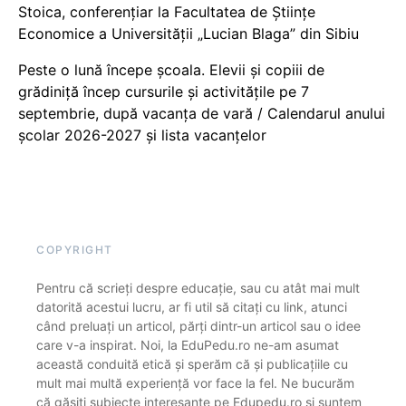
Stoica, conferențiar la Facultatea de Științe
Economice a Universității „Lucian Blaga” din Sibiu
Peste o lună începe școala. Elevii și copiii de
grădiniță încep cursurile și activitățile pe 7
septembrie, după vacanța de vară / Calendarul anului
școlar 2026-2027 și lista vacanțelor
COPYRIGHT
Pentru că scrieți despre educație, sau cu atât mai mult
datorită acestui lucru, ar fi util să citați cu link, atunci
când preluați un articol, părți dintr-un articol sau o idee
care v-a inspirat. Noi, la EduPedu.ro ne-am asumat
această conduită etică și sperăm că și publicațiile cu
mult mai multă experiență vor face la fel. Ne bucurăm
că găsiți subiecte interesante pe Edupedu.ro și suntem