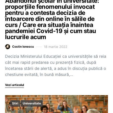
Abandonul școlar în universitate:
proporțiile fenomenului invocat
pentru a contesta decizia de
întoarcere din online în sălile de
curs / Care era situația înaintea
pandemiei Covid-19 și cum stau
lucrurile acum
18 martie 2022
Costin Ionescu
Decizia Ministerului Educației ca universitățile să reia
cât mai rapid predarea cu prezență fizică, după
încetarea stării de alertă, a adus în discuția publică o
chestiune evitată, în bună măsură,…
Vezi articolul
Știri
Universitate