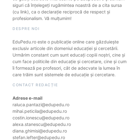
siguri că înțelegeți rugămintea noastră de a cita sursa
(cu link), ca o declarație reciprocă de respect și
profesionalism. Vă mulțumim!
DESPRE NOI
EduPedu.ro este o publicație online care găzduiește
exclusiv articole din domeniul educației și cercetării.
Urmărim constant cum sunt educați copiii noștri, cine și
cum face politicile din educație și cercetare, cine și cum
îi formează pe profesori, cât de adecvate la lumea în
care trăim sunt sistemele de educație și cercetare.
CONTACT REDACȚIE
Adrese e-mail
raluca.pantazi@edupedu.ro
mihai.peticila@edupedu.ro
costin.ionescu@edupedu.ro
alexa.stanescu@edupedu.ro
diana.ghimisi@edupedu.ro
stefan.lefter@edupedu.ro