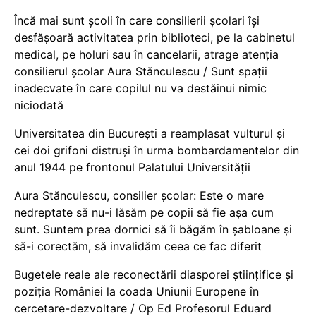
Încă mai sunt școli în care consilierii școlari își
desfășoară activitatea prin biblioteci, pe la cabinetul
medical, pe holuri sau în cancelarii, atrage atenția
consilierul școlar Aura Stănculescu / Sunt spații
inadecvate în care copilul nu va destăinui nimic
niciodată
Universitatea din București a reamplasat vulturul și
cei doi grifoni distruși în urma bombardamentelor din
anul 1944 pe frontonul Palatului Universității
Aura Stănculescu, consilier școlar: Este o mare
nedreptate să nu-i lăsăm pe copii să fie așa cum
sunt. Suntem prea dornici să îi băgăm în șabloane și
să-i corectăm, să invalidăm ceea ce fac diferit
Bugetele reale ale reconectării diasporei științifice și
poziția României la coada Uniunii Europene în
cercetare-dezvoltare / Op Ed Profesorul Eduard