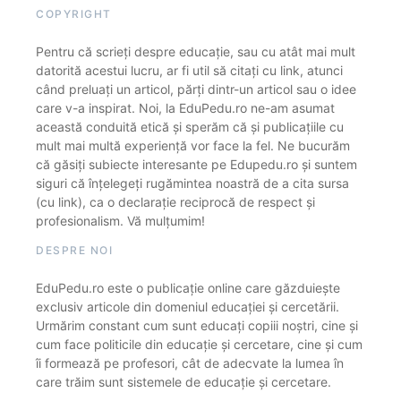
COPYRIGHT
Pentru că scrieți despre educație, sau cu atât mai mult
datorită acestui lucru, ar fi util să citați cu link, atunci
când preluați un articol, părți dintr-un articol sau o idee
care v-a inspirat. Noi, la EduPedu.ro ne-am asumat
această conduită etică și sperăm că și publicațiile cu
mult mai multă experiență vor face la fel. Ne bucurăm
că găsiți subiecte interesante pe Edupedu.ro și suntem
siguri că înțelegeți rugămintea noastră de a cita sursa
(cu link), ca o declarație reciprocă de respect și
profesionalism. Vă mulțumim!
DESPRE NOI
EduPedu.ro este o publicație online care găzduiește
exclusiv articole din domeniul educației și cercetării.
Urmărim constant cum sunt educați copiii noștri, cine și
cum face politicile din educație și cercetare, cine și cum
îi formează pe profesori, cât de adecvate la lumea în
care trăim sunt sistemele de educație și cercetare.