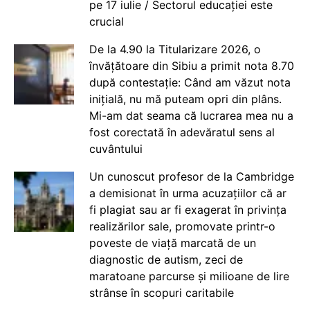
pe 17 iulie / Sectorul educației este
crucial
De la 4.90 la Titularizare 2026, o
învățătoare din Sibiu a primit nota 8.70
după contestație: Când am văzut nota
inițială, nu mă puteam opri din plâns.
Mi-am dat seama că lucrarea mea nu a
fost corectată în adevăratul sens al
cuvântului
Un cunoscut profesor de la Cambridge
a demisionat în urma acuzațiilor că ar
fi plagiat sau ar fi exagerat în privința
realizărilor sale, promovate printr-o
poveste de viață marcată de un
diagnostic de autism, zeci de
maratoane parcurse și milioane de lire
strânse în scopuri caritabile