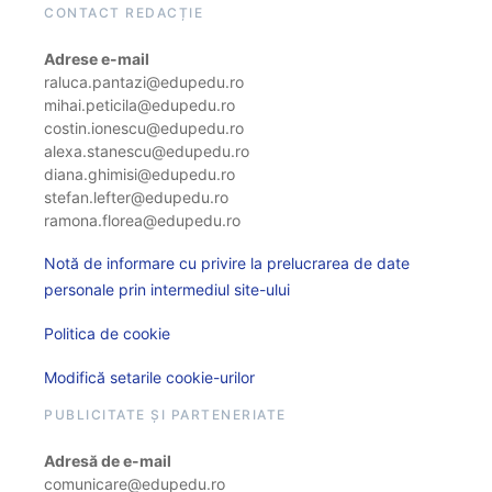
CONTACT REDACȚIE
Adrese e-mail
raluca.pantazi@edupedu.ro
mihai.peticila@edupedu.ro
costin.ionescu@edupedu.ro
alexa.stanescu@edupedu.ro
diana.ghimisi@edupedu.ro
stefan.lefter@edupedu.ro
ramona.florea@edupedu.ro
Notă de informare cu privire la prelucrarea de date
personale prin intermediul site-ului
Politica de cookie
Modifică setarile cookie-urilor
PUBLICITATE ȘI PARTENERIATE
Adresă de e-mail
comunicare@edupedu.ro