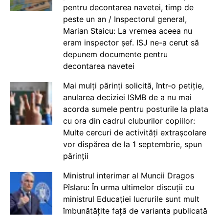
pentru decontarea navetei, timp de
peste un an / Inspectorul general,
Marian Staicu: La vremea aceea nu
eram inspector șef. ISJ ne-a cerut să
depunem documente pentru
decontarea navetei
Mai mulți părinți solicită, într-o petiție,
anularea deciziei ISMB de a nu mai
acorda sumele pentru posturile la plata
cu ora din cadrul cluburilor copiilor:
Multe cercuri de activități extrașcolare
vor dispărea de la 1 septembrie, spun
părinții
Ministrul interimar al Muncii Dragos
Pîslaru: În urma ultimelor discuții cu
ministrul Educației lucrurile sunt mult
îmbunătățite față de varianta publicată