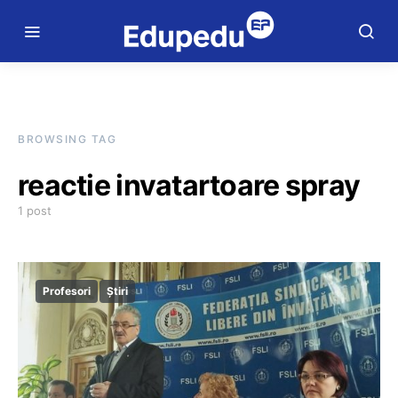
BROWSING TAG
reactie invatartoare spray
1 post
Profesori
Știri