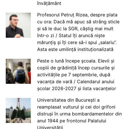
învățământ
Profesorul Petruț Rizea, despre plata
cu ora: Dacă mă apuc să strâng sticle
și să le duc la SGR, câștig mai mult
într-o zi / Statul îți aruncă niște
mărunțiș și îți cere să-i spui „salariu”.
Asta este umilință instituționalizată
Peste o lună începe școala. Elevii și
copiii de grădiniță încep cursurile și
activitățile pe 7 septembrie, după
vacanța de vară / Calendarul anului
școlar 2026-2027 și lista vacanțelor
Universitatea din București a
reamplasat vulturul și cei doi grifoni
distruși în urma bombardamentelor din
anul 1944 pe frontonul Palatului
Universității