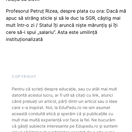
Profesorul Petruț Rizea, despre plata cu ora: Dacă mă
apuc să strâng sticle și să le duc la SGR, câștig mai
mult într-o zi / Statul îți aruncă niște mărunțiș și îți
cere să-i spui „salariu”. Asta este umilință
instituționalizată
COPYRIGHT
Pentru că scrieți despre educație, sau cu atât mai mult
datorită acestui lucru, ar fi util să citați cu link, atunci
când preluați un articol, părți dintr-un articol sau o idee
care v-a inspirat. Noi, la EduPedu.ro ne-am asumat
această conduită etică și sperăm că și publicațiile cu
mult mai multă experiență vor face la fel. Ne bucurăm
că găsiți subiecte interesante pe Edupedu.ro și suntem