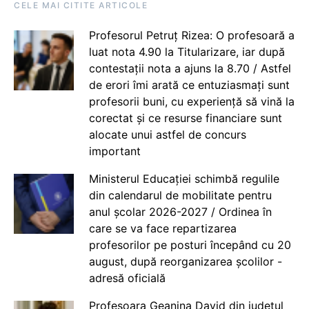
CELE MAI CITITE ARTICOLE
Profesorul Petruț Rizea: O profesoară a
luat nota 4.90 la Titularizare, iar după
contestații nota a ajuns la 8.70 / Astfel
de erori îmi arată ce entuziasmați sunt
profesorii buni, cu experiență să vină la
corectat și ce resurse financiare sunt
alocate unui astfel de concurs
important
Ministerul Educației schimbă regulile
din calendarul de mobilitate pentru
anul școlar 2026-2027 / Ordinea în
care se va face repartizarea
profesorilor pe posturi începând cu 20
august, după reorganizarea școlilor -
adresă oficială
Profesoara Geanina David din județul