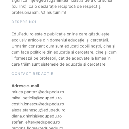
siguri că înțelegeți rugămintea noastră de a cita sursa
(cu link), ca o declarație reciprocă de respect și
profesionalism. Vă mulțumim!
DESPRE NOI
EduPedu.ro este o publicație online care găzduiește
exclusiv articole din domeniul educației și cercetării.
Urmărim constant cum sunt educați copiii noștri, cine și
cum face politicile din educație și cercetare, cine și cum
îi formează pe profesori, cât de adecvate la lumea în
care trăim sunt sistemele de educație și cercetare.
CONTACT REDACȚIE
Adrese e-mail
raluca.pantazi@edupedu.ro
mihai.peticila@edupedu.ro
costin.ionescu@edupedu.ro
alexa.stanescu@edupedu.ro
diana.ghimisi@edupedu.ro
stefan.lefter@edupedu.ro
ramona.florea@edupedu.ro