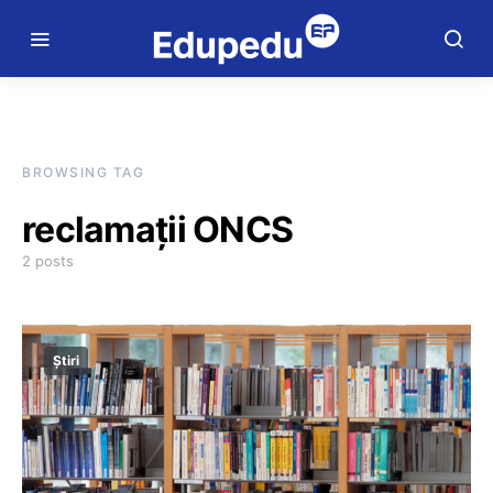
BROWSING TAG
reclamații ONCS
2 posts
Știri