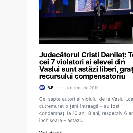
Judecătorul Cristi Danileț: T
cei 7 violatori ai elevei din
Vaslui sunt astăzi liberi, gra
recursului compensatoriu
4 noiembrie 2019
R.P.
Cei șapte autori ai violului de la Vaslui „c
cutremurat o țară întreagă – au fost
condamnați la 10 ani, 8 ani, respectiv 6 a
închisoare – astăzi…
Vezi articolul