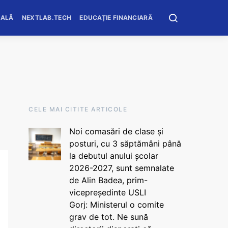
OALĂ
NEXTLAB.TECH
EDUCAȚIE FINANCIARĂ
CELE MAI CITITE ARTICOLE
Noi comasări de clase și
posturi, cu 3 săptămâni până
la debutul anului școlar
2026-2027, sunt semnalate
de Alin Badea, prim-
vicepreședinte USLI
Gorj: Ministerul o comite
grav de tot. Ne sună