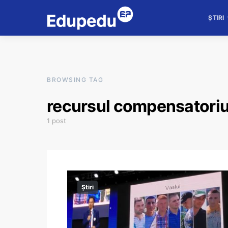
ȘTIRI
BROWSING TAG
recursul compensatori
1 post
Știri