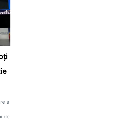
oți
ție
are a
ni de