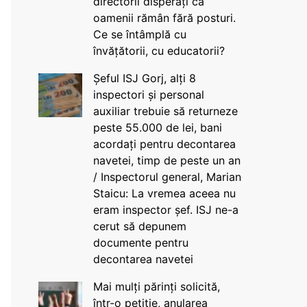
directorii disperați că
oamenii rămân fără posturi.
Ce se întâmplă cu
învățătorii, cu educatorii?
Șeful ISJ Gorj, alți 8
inspectori și personal
auxiliar trebuie să returneze
peste 55.000 de lei, bani
acordați pentru decontarea
navetei, timp de peste un an
/ Inspectorul general, Marian
Staicu: La vremea aceea nu
eram inspector șef. ISJ ne-a
cerut să depunem
documente pentru
decontarea navetei
Mai mulți părinți solicită,
într-o petiție, anularea