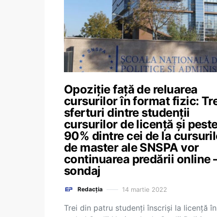
Opoziție față de reluarea
cursurilor în format fizic: Tr
sferturi dintre studenții
cursurilor de licență și pest
90% dintre cei de la cursuril
de master ale SNSPA vor
continuarea predării online 
sondaj
14 martie 2022
Redacția
Trei din patru studenți înscriși la licență în