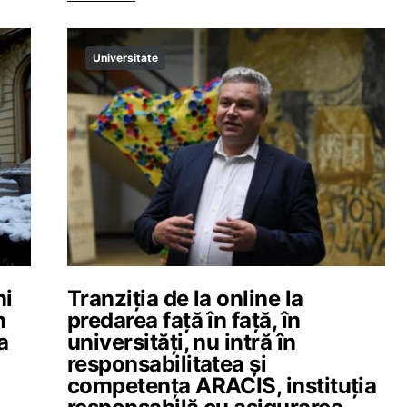
Universitate
ni
Tranziția de la online la
n
predarea față în față, în
a
universități, nu intră în
responsabilitatea și
competența ARACIS, instituția