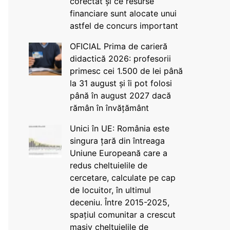
corectat și ce resurse
financiare sunt alocate unui
astfel de concurs important
OFICIAL Prima de carieră
didactică 2026: profesorii
primesc cei 1.500 de lei până
la 31 august și îi pot folosi
până în august 2027 dacă
rămân în învățământ
Unici în UE: România este
singura țară din întreaga
Uniune Europeană care a
redus cheltuielile de
cercetare, calculate pe cap
de locuitor, în ultimul
deceniu. Între 2015-2025,
spațiul comunitar a crescut
masiv cheltuielile de