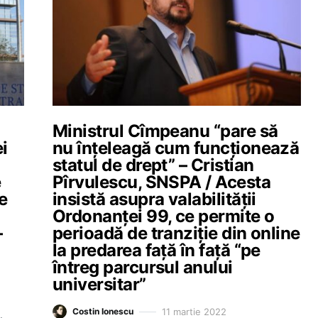
Ministrul Cîmpeanu “pare să
ei
nu înțeleagă cum funcționează
statul de drept” – Cristian
e
Pîrvulescu, SNSPA / Acesta
e
insistă asupra valabilității
Ordonanței 99, ce permite o
–
perioadă de tranziție din online
la predarea față în față “pe
întreg parcursul anului
universitar”
11 martie 2022
Costin Ionescu