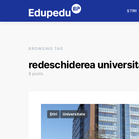
ȘTIRI
BROWSING TAG
redeschiderea universit
8 posts
Știri
Universitate