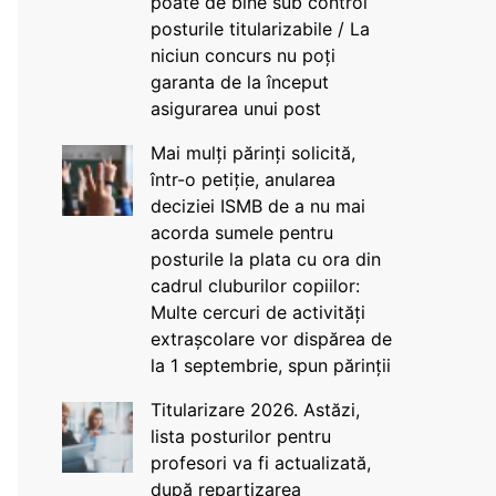
poate de bine sub control
posturile titularizabile / La
niciun concurs nu poți
garanta de la început
asigurarea unui post
Mai mulți părinți solicită,
într-o petiție, anularea
deciziei ISMB de a nu mai
acorda sumele pentru
posturile la plata cu ora din
cadrul cluburilor copiilor:
Multe cercuri de activități
extrașcolare vor dispărea de
la 1 septembrie, spun părinții
Titularizare 2026. Astăzi,
lista posturilor pentru
profesori va fi actualizată,
după repartizarea