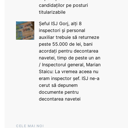
candidaților pe posturi
titularizabile
Șeful ISJ Gorj, alți 8
inspectori și personal
auxiliar trebuie să returneze
peste 55.000 de lei, bani
acordați pentru decontarea
navetei, timp de peste un an
/ Inspectorul general, Marian
Staicu: La vremea aceea nu
eram inspector șef. ISJ ne-a
cerut să depunem
documente pentru
decontarea navetei
CELE MAI NOI