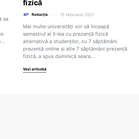
fizică
15 februarie 2021
Redacția
ă se
Mai multe universități vor să înceapă
de
semestrul al II-lea cu prezenţă fizică
e…
alternativă a studenţilor, cu 7 săptămâni
prezenţă online și alte 7 săptămâni prezenţă
fizică, a spus duminică seara…
Vezi articolul