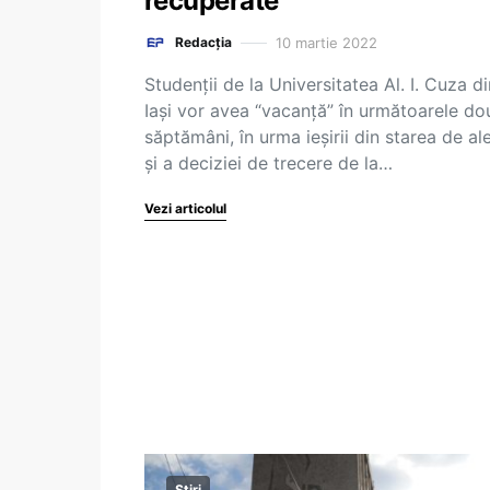
recuperate
10 martie 2022
Redacția
Studenții de la Universitatea Al. I. Cuza di
Iași vor avea “vacanță” în următoarele do
săptămâni, în urma ieșirii din starea de al
și a deciziei de trecere de la…
Vezi articolul
Știri