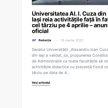
Universitatea Al. I. Cuza din
Iași reia activitățile față în fa
cel târziu pe 4 aprilie – anun
oficial
10 martie 2022
Redacția
Senatul Universității „Alexandru Ioan Cuz
din Iași a validat, joi, propunerea Consiliul
de Administrație ca toate facultățile să re
activitățile didactice cu prezență fizică ce
târziu pe data de 4…
Vezi articolul