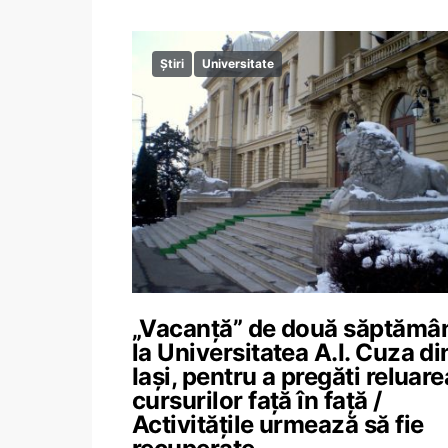
Știri
Universitate
„Vacanță” de două săptămâ
la Universitatea A.I. Cuza di
Iași, pentru a pregăti reluare
cursurilor față în față /
Activitățile urmează să fie