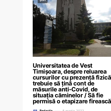
Universitatea de Vest
Timișoara, despre reluarea
cursurilor cu prezență fizică
trebuie să țină cont de
măsurile anti-Covid, de
situația căminelor / Să fie
permisă o etapizare fireasc
8 martie 2022
Redacția