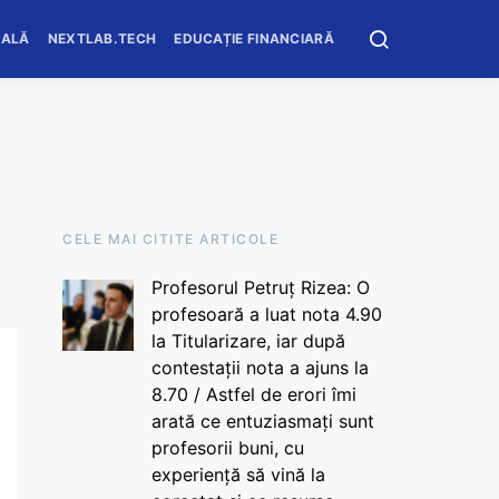
OALĂ
NEXTLAB.TECH
EDUCAȚIE FINANCIARĂ
CELE MAI CITITE ARTICOLE
Profesorul Petruț Rizea: O
profesoară a luat nota 4.90
la Titularizare, iar după
contestații nota a ajuns la
8.70 / Astfel de erori îmi
arată ce entuziasmați sunt
profesorii buni, cu
experiență să vină la