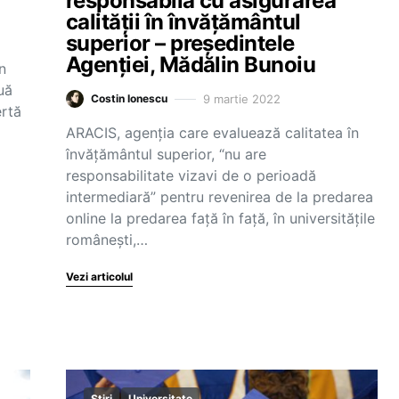
responsabilă cu asigurarea
calității în învățământul
superior – președintele
Agenției, Mădălin Bunoiu
n
uă
9 martie 2022
Costin Ionescu
ertă
ARACIS, agenția care evaluează calitatea în
învățământul superior, “nu are
responsabilitate vizavi de o perioadă
intermediară” pentru revenirea de la predarea
online la predarea față în față, în universitățile
românești,…
Vezi articolul
Știri
Universitate