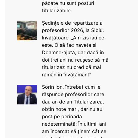
păcate nu sunt posturi
titularizabile
Ședințele de repartizare a
profesorilor 2026, la Sibiu.
Învățătoare: „Am zis iau ce
este. O să fac naveta și
Doamne-ajută, dar dacă în
doi,trei ani nu reușesc să mă
titularizez nu cred că mai
rămân în învățământ”
Sorin Ion, întrebat cum le
răspunde profesorilor care
dau an de an Titularizarea,
obțin note mari, dar nu au
post pe perioadă
nedeterminată: În ultimii ani
am încercat să ținem cât se