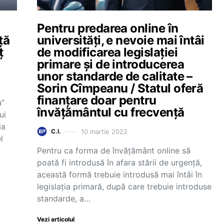
Pentru predarea online în
ță
universități, e nevoie mai întâi
ț
de modificarea legislației
primare și de introducerea
unor standarde de calitate –
Sorin Cîmpeanu / Statul oferă
finanțare doar pentru
a”
învățământul cu frecvență
ui
ia
10 martie 2022
C.I.
l
Pentru ca forma de învățământ online să
poată fi introdusă în afara stării de urgență,
această formă trebuie introdusă mai întâi în
legislația primară, după care trebuie introduse
standarde, a…
Vezi articolul