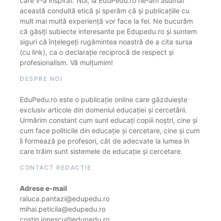
care v-a inspirat. Noi, la EduPedu.ro ne-am asumat
această conduită etică și sperăm că și publicațiile cu
mult mai multă experiență vor face la fel. Ne bucurăm
că găsiți subiecte interesante pe Edupedu.ro și suntem
siguri că înțelegeți rugămintea noastră de a cita sursa
(cu link), ca o declarație reciprocă de respect și
profesionalism. Vă mulțumim!
DESPRE NOI
EduPedu.ro este o publicație online care găzduiește
exclusiv articole din domeniul educației și cercetării.
Urmărim constant cum sunt educați copiii noștri, cine și
cum face politicile din educație și cercetare, cine și cum
îi formează pe profesori, cât de adecvate la lumea în
care trăim sunt sistemele de educație și cercetare.
CONTACT REDACȚIE
Adrese e-mail
raluca.pantazi@edupedu.ro
mihai.peticila@edupedu.ro
costin.ionescu@edupedu.ro