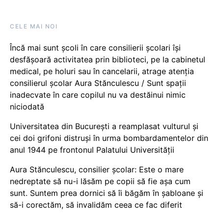
CELE MAI NOI
Încă mai sunt școli în care consilierii școlari își
desfășoară activitatea prin biblioteci, pe la cabinetul
medical, pe holuri sau în cancelarii, atrage atenția
consilierul școlar Aura Stănculescu / Sunt spații
inadecvate în care copilul nu va destăinui nimic
niciodată
Universitatea din București a reamplasat vulturul și
cei doi grifoni distruși în urma bombardamentelor din
anul 1944 pe frontonul Palatului Universității
Aura Stănculescu, consilier școlar: Este o mare
nedreptate să nu-i lăsăm pe copii să fie așa cum
sunt. Suntem prea dornici să îi băgăm în șabloane și
să-i corectăm, să invalidăm ceea ce fac diferit