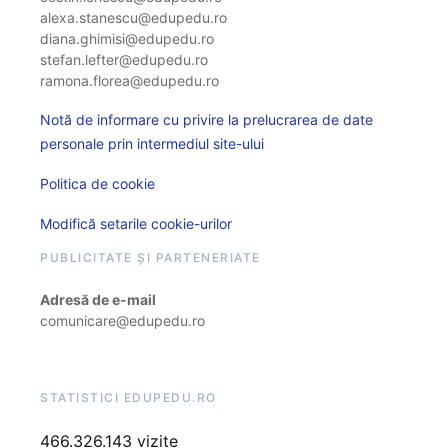
alexa.stanescu@edupedu.ro
diana.ghimisi@edupedu.ro
stefan.lefter@edupedu.ro
ramona.florea@edupedu.ro
Notă de informare cu privire la prelucrarea de date
personale prin intermediul site-ului
Politica de cookie
Modifică setarile cookie-urilor
PUBLICITATE ȘI PARTENERIATE
Adresă de e-mail
comunicare@edupedu.ro
STATISTICI EDUPEDU.RO
466.326.143 vizite