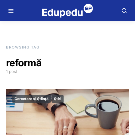
BROWSING TAG
reformă
1 post
Cercetare și Știință
Știri