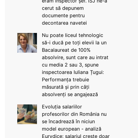
eram inspector șef. ISJ ne-a
cerut să depunem
documente pentru
decontarea navetei
Nu poate liceul tehnologic
să-i ducă pe toți elevii la un
Bacalaureat de 100%
absolvire, sunt care au intrat
cu media 2 sau 3, spune
inspectoarea Iuliana Țugui:
Performanța trebuie
măsurată și prin câți
absolvenți se angajează
Evoluția salariilor
profesorilor din România nu
se încadrează în niciun
model european - analiză
Eurydice: salariul crește doar