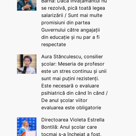
Barna: Dacă învățământul nu
se rezolvă, pică toată legea
salarizării / Sunt mai multe
promisiuni din partea
Guvernului către angajații
din educație și nu par a fi
respectate
Aura Stănculescu, consilier
școlar: Meseria de profesor
este un stres continuu și unii
sunt mai puțini rezistenți.
Este necesară o evaluare
psihiatrică din când în când /
De anul școlar viitor
evaluarea este obligatorie
Directoarea Violeta Estrella
Bontilă: Anul școlar care
tocmai s-a încheiat a fost,