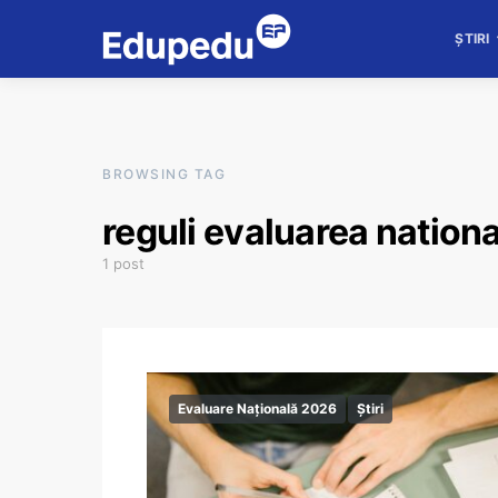
ȘTIRI
BROWSING TAG
reguli evaluarea nation
1 post
Evaluare Națională 2026
Știri