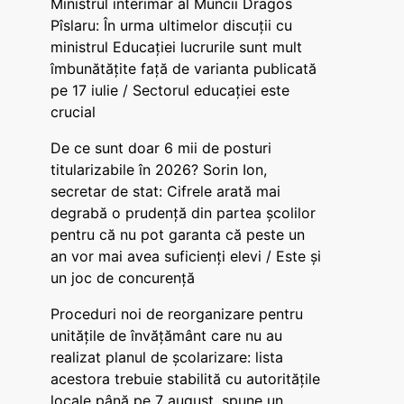
Ministrul interimar al Muncii Dragos
Pîslaru: În urma ultimelor discuții cu
ministrul Educației lucrurile sunt mult
îmbunătățite față de varianta publicată
pe 17 iulie / Sectorul educației este
crucial
De ce sunt doar 6 mii de posturi
titularizabile în 2026? Sorin Ion,
secretar de stat: Cifrele arată mai
degrabă o prudență din partea școlilor
pentru că nu pot garanta că peste un
an vor mai avea suficienți elevi / Este și
un joc de concurență
Proceduri noi de reorganizare pentru
unitățile de învățământ care nu au
realizat planul de școlarizare: lista
acestora trebuie stabilită cu autoritățile
locale până pe 7 august, spune un