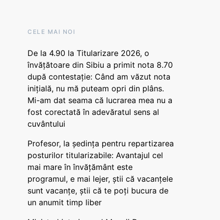
CELE MAI NOI
De la 4.90 la Titularizare 2026, o
învățătoare din Sibiu a primit nota 8.70
după contestație: Când am văzut nota
inițială, nu mă puteam opri din plâns.
Mi-am dat seama că lucrarea mea nu a
fost corectată în adevăratul sens al
cuvântului
Profesor, la ședința pentru repartizarea
posturilor titularizabile: Avantajul cel
mai mare în învățământ este
programul, e mai lejer, știi că vacanțele
sunt vacanţe, știi că te poți bucura de
un anumit timp liber