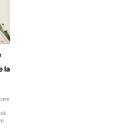
e
 la
icare
isă,
și