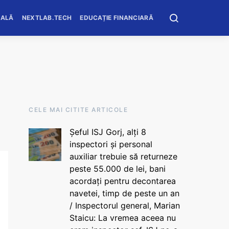
OALĂ
NEXTLAB.TECH
EDUCAȚIE FINANCIARĂ
CELE MAI CITITE ARTICOLE
Șeful ISJ Gorj, alți 8
inspectori și personal
auxiliar trebuie să returneze
peste 55.000 de lei, bani
acordați pentru decontarea
navetei, timp de peste un an
/ Inspectorul general, Marian
Staicu: La vremea aceea nu