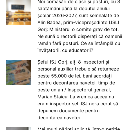
Noi comasări de clase și posturi, cu 3
săptămâni până la debutul anului
școlar 2026-2027, sunt semnalate de
Alin Badea, prim-vicepreședinte USLI
Gorj: Ministerul o comite grav de tot.
Ne sună directorii disperați că oamenii
rămân fără posturi. Ce se întâmplă cu
învățătorii, cu educatorii?
Șeful ISJ Gorj, alți 8 inspectori și
personal auxiliar trebuie să returneze
peste 55.000 de lei, bani acordați
pentru decontarea navetei, timp de
peste un an / Inspectorul general,
Marian Staicu: La vremea aceea nu
eram inspector șef. ISJ ne-a cerut să
depunem documente pentru
decontarea navetei
Mai mulți părinți solicită, într-o petiție,