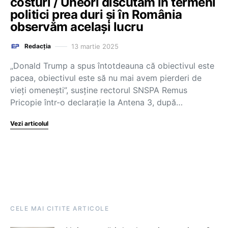
costuri / Uneori discutăm în termeni
politici prea duri și în România
observăm același lucru
13 martie 2025
Redacția
„Donald Trump a spus întotdeauna că obiectivul este
pacea, obiectivul este să nu mai avem pierderi de
vieți omenești”, susține rectorul SNSPA Remus
Pricopie într-o declarație la Antena 3, după…
Vezi articolul
CELE MAI CITITE ARTICOLE