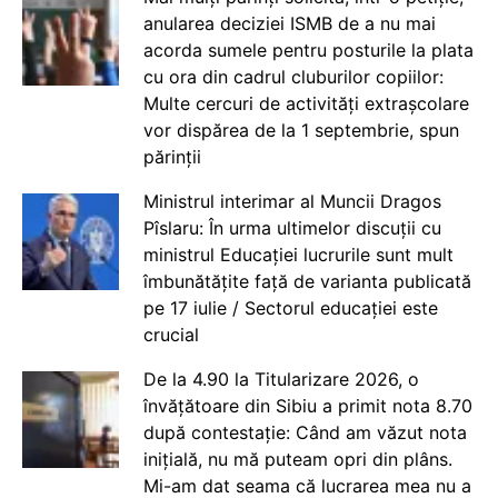
anularea deciziei ISMB de a nu mai
acorda sumele pentru posturile la plata
cu ora din cadrul cluburilor copiilor:
Multe cercuri de activități extrașcolare
vor dispărea de la 1 septembrie, spun
părinții
Ministrul interimar al Muncii Dragos
Pîslaru: În urma ultimelor discuții cu
ministrul Educației lucrurile sunt mult
îmbunătățite față de varianta publicată
pe 17 iulie / Sectorul educației este
crucial
De la 4.90 la Titularizare 2026, o
învățătoare din Sibiu a primit nota 8.70
după contestație: Când am văzut nota
inițială, nu mă puteam opri din plâns.
Mi-am dat seama că lucrarea mea nu a