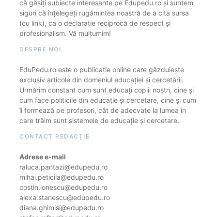
că găsiți subiecte interesante pe Edupedu.ro și suntem
siguri că înțelegeți rugămintea noastră de a cita sursa
(cu link), ca o declarație reciprocă de respect și
profesionalism. Vă mulțumim!
DESPRE NOI
EduPedu.ro este o publicație online care găzduiește
exclusiv articole din domeniul educației și cercetării.
Urmărim constant cum sunt educați copiii noștri, cine și
cum face politicile din educație și cercetare, cine și cum
îi formează pe profesori, cât de adecvate la lumea în
care trăim sunt sistemele de educație și cercetare.
CONTACT REDACȚIE
Adrese e-mail
raluca.pantazi@edupedu.ro
mihai.peticila@edupedu.ro
costin.ionescu@edupedu.ro
alexa.stanescu@edupedu.ro
diana.ghimisi@edupedu.ro