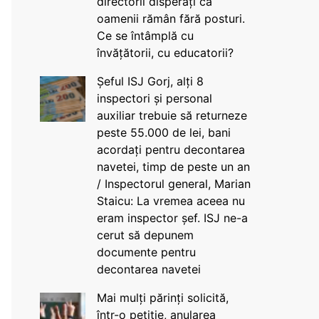
directorii disperați că
oamenii rămân fără posturi.
Ce se întâmplă cu
învățătorii, cu educatorii?
Șeful ISJ Gorj, alți 8
inspectori și personal
auxiliar trebuie să returneze
peste 55.000 de lei, bani
acordați pentru decontarea
navetei, timp de peste un an
/ Inspectorul general, Marian
Staicu: La vremea aceea nu
eram inspector șef. ISJ ne-a
cerut să depunem
documente pentru
decontarea navetei
Mai mulți părinți solicită,
într-o petiție, anularea