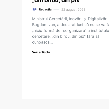
„din birou, din pix”
22 august 2023
Redacția
Ministrul Cercetării, Inovării şi Digitalizării
Bogdan Ivan, a declarat luni că nu se va 
„nicio formă de reorganizare” a institutel
cercetare, „din birou, din pix” fără să
cunoască…
Vezi articolul