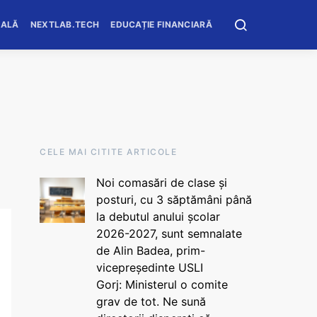
OALĂ
NEXTLAB.TECH
EDUCAȚIE FINANCIARĂ
CELE MAI CITITE ARTICOLE
Noi comasări de clase și
posturi, cu 3 săptămâni până
la debutul anului școlar
2026-2027, sunt semnalate
de Alin Badea, prim-
vicepreședinte USLI
Gorj: Ministerul o comite
grav de tot. Ne sună