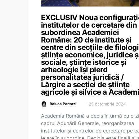
EXCLUSIV Noua configurați
institutelor de cercetare din
subordinea Academiei
Române: 20 de institute și
centre din secțiile de filologi
științe economice, juridice ș
sociale, științe istorice și
arheologie își pierd
personalitatea juridică /
Lărgire a secției de științe
agricole și silvice a Academi
25 octombrie 2024
Raluca Pantazi
Academia Română a decis în urmă cu o zi,
cadrul Adunării Generale, reorganizarea
institutelor și centrelor de cercetare pe c
le are în subordine. Decizia este finală și