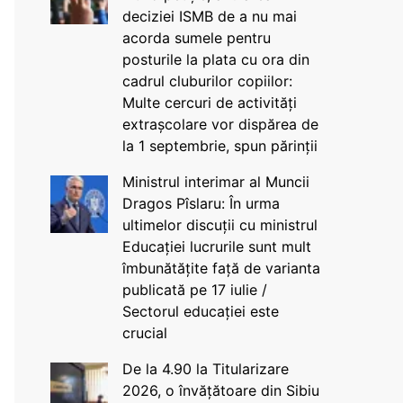
deciziei ISMB de a nu mai
acorda sumele pentru
posturile la plata cu ora din
cadrul cluburilor copiilor:
Multe cercuri de activități
extrașcolare vor dispărea de
la 1 septembrie, spun părinții
Ministrul interimar al Muncii
Dragos Pîslaru: În urma
ultimelor discuții cu ministrul
Educației lucrurile sunt mult
îmbunătățite față de varianta
publicată pe 17 iulie /
Sectorul educației este
crucial
De la 4.90 la Titularizare
2026, o învățătoare din Sibiu