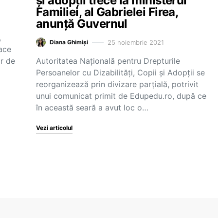
și adopții trece la ministerul
Familiei, al Gabrielei Firea,
anunță Guvernul
,
25 noiembrie 2021
Diana Ghimiși
face
or de
Autoritatea Națională pentru Drepturile
Persoanelor cu Dizabilități, Copii și Adopții se
reorganizează prin divizare parțială, potrivit
unui comunicat primit de Edupedu.ro, după ce
în această seară a avut loc o…
Vezi articolul