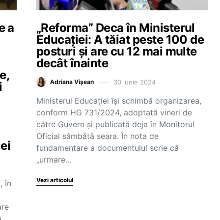
e a
„Reforma” Deca în Ministerul
Educației: A tăiat peste 100 de
posturi și are cu 12 mai multe
decât înainte
e,
30 iunie 2024
Adriana Vișean
i
Ministerul Educației își schimbă organizarea,
conform HG 731/2024, adoptată vineri de
către Guvern și publicată deja în Monitorul
Oficial sâmbătă seara. În nota de
ei
fundamentare a documentului scrie că
„urmare…
Vezi articolul
 în
are
 a…