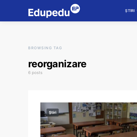
ȘTIRI
BROWSING TAG
reorganizare
6 posts
Știri