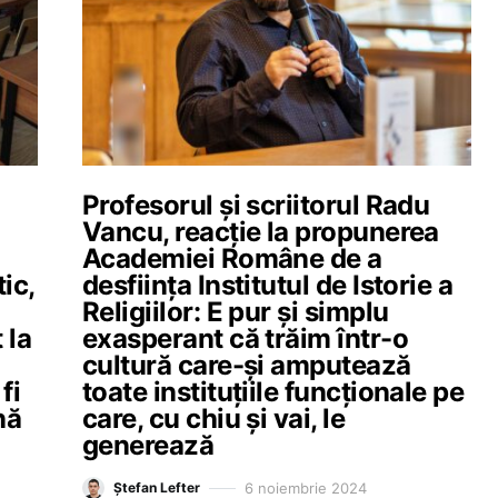
Profesorul și scriitorul Radu
Vancu, reacție la propunerea
Academiei Române de a
ic,
desființa Institutul de Istorie a
Religiilor: E pur și simplu
 la
exasperant că trăim într-o
cultură care-și amputează
fi
toate instituțiile funcționale pe
nă
care, cu chiu și vai, le
generează
6 noiembrie 2024
Ștefan Lefter