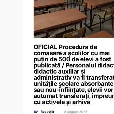
OFICIAL Procedura de
comasare a școlilor cu mai
puțin de 500 de elevi a fost
publicată / Personalul didact
didactic auxiliar și
administrativ va fi transferat
unitățile școlare absorbante
sau nou-înființate, elevii vor 
automat transferați, împreu
cu activele și arhiva
8 august 2025
Redacția