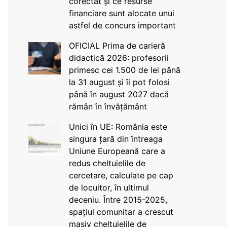
corectat și ce resurse
financiare sunt alocate unui
astfel de concurs important
OFICIAL Prima de carieră
didactică 2026: profesorii
primesc cei 1.500 de lei până
la 31 august și îi pot folosi
până în august 2027 dacă
rămân în învățământ
Unici în UE: România este
singura țară din întreaga
Uniune Europeană care a
redus cheltuielile de
cercetare, calculate pe cap
de locuitor, în ultimul
deceniu. Între 2015-2025,
spațiul comunitar a crescut
masiv cheltuielile de