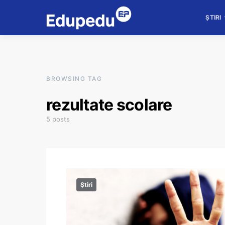
ȘTIRI
BROWSING TAG
rezultate scolare
5 posts
Știri