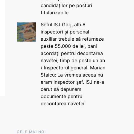
candidaților pe posturi
titularizabile
Șeful ISJ Gorj, alți 8
inspectori și personal
auxiliar trebuie să returneze
peste 55.000 de lei, bani
acordați pentru decontarea
navetei, timp de peste un an
/ Inspectorul general, Marian
Staicu: La vremea aceea nu
eram inspector șef. ISJ ne-a
cerut să depunem
documente pentru
decontarea navetei
CELE MAI NOI