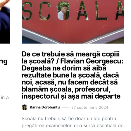
De ce trebuie să meargă copiii
ing
la şcoală? / Flavian Georgescu:
Degeaba ne dorim să aibă
rezultate bune la şcoală, dacă
noi, acasă, nu facem decât să
blamăm şcoala, profesorul,
inspectorul şi aşa mai departe
 în a
27 septembrie 2024
Karina Dorobanțu
Școala nu trebuie să fie doar un loc pentru
pregătirea examenelor, ci o sursă esențială de