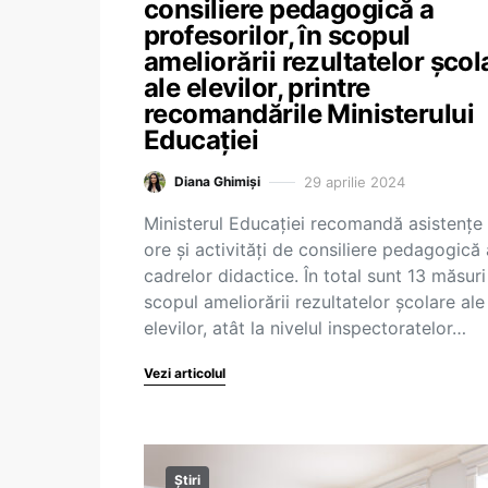
consiliere pedagogică a
profesorilor, în scopul
ameliorării rezultatelor școl
ale elevilor, printre
recomandările Ministerului
Educației
29 aprilie 2024
Diana Ghimiși
Ministerul Educației recomandă asistențe 
ore şi activităţi de consiliere pedagogică 
cadrelor didactice. În total sunt 13 măsuri
scopul ameliorării rezultatelor școlare ale
elevilor, atât la nivelul inspectoratelor…
Vezi articolul
Știri