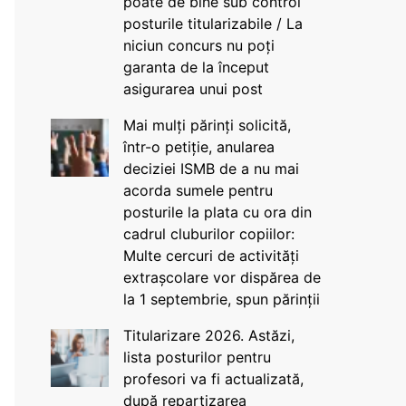
poate de bine sub control
posturile titularizabile / La
niciun concurs nu poți
garanta de la început
asigurarea unui post
Mai mulți părinți solicită,
într-o petiție, anularea
deciziei ISMB de a nu mai
acorda sumele pentru
posturile la plata cu ora din
cadrul cluburilor copiilor:
Multe cercuri de activități
extrașcolare vor dispărea de
la 1 septembrie, spun părinții
Titularizare 2026. Astăzi,
lista posturilor pentru
profesori va fi actualizată,
după repartizarea