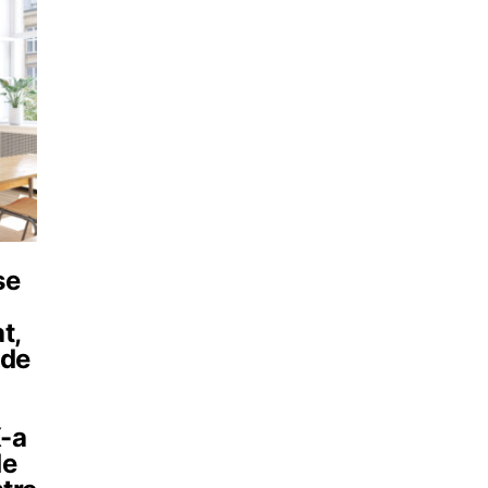
se
t,
 de
X-a
de