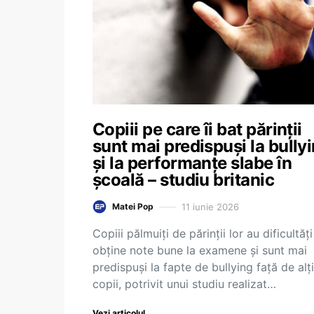
Copiii pe care îi bat părinții
sunt mai predispuși la bully
și la performanțe slabe în
școală – studiu britanic
11 iunie 2026
Matei Pop
Copiii pălmuiți de părinții lor au dificultăți
obține note bune la examene și sunt mai
predispuși la fapte de bullying față de alți
copii, potrivit unui studiu realizat…
Vezi articolul