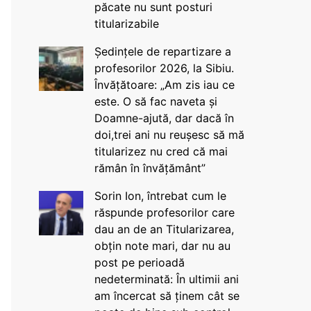
păcate nu sunt posturi
titularizabile
Ședințele de repartizare a
profesorilor 2026, la Sibiu.
Învățătoare: „Am zis iau ce
este. O să fac naveta și
Doamne-ajută, dar dacă în
doi,trei ani nu reușesc să mă
titularizez nu cred că mai
rămân în învățământ”
Sorin Ion, întrebat cum le
răspunde profesorilor care
dau an de an Titularizarea,
obțin note mari, dar nu au
post pe perioadă
nedeterminată: În ultimii ani
am încercat să ținem cât se