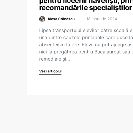
pentru liceenii navetiști, pri
recomandările specialiștilor
18 ianuarie 2024
Alexa Stănescu
Lipsa transportului elevilor către școală e
una dintre cauzele principale care duce la
absenteism la ore. Elevii nu pot ajunge as
nici la pregătirea pentru Bacalaureat sau 
remediale și…
Vezi articolul