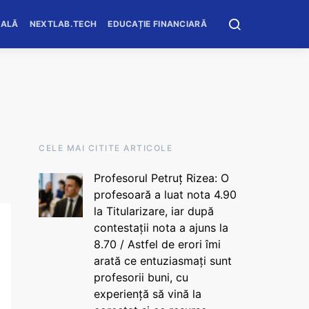
OALĂ
NEXTLAB.TECH
EDUCAȚIE FINANCIARĂ
CELE MAI CITITE ARTICOLE
Profesorul Petruț Rizea: O
profesoară a luat nota 4.90
la Titularizare, iar după
contestații nota a ajuns la
8.70 / Astfel de erori îmi
arată ce entuziasmați sunt
profesorii buni, cu
experiență să vină la