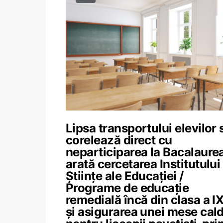
Lipsa transportului elevilor 
corelează direct cu
neparticiparea la Bacalaurea
arată cercetarea Institutului
Științe ale Educației /
Programe de educație
remedială încă din clasa a I
și asigurarea unei mese cal