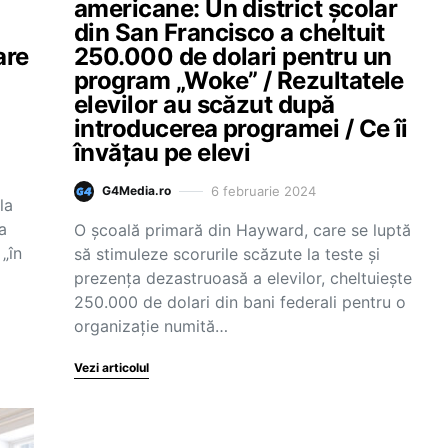
americane: Un district școlar
din San Francisco a cheltuit
are
250.000 de dolari pentru un
program „Woke” / Rezultatele
elevilor au scăzut după
introducerea programei / Ce îi
învățau pe elevi
6 februarie 2024
G4Media.ro
la
a
O școală primară din Hayward, care se luptă
 „în
să stimuleze scorurile scăzute la teste și
prezența dezastruoasă a elevilor, cheltuiește
250.000 de dolari din bani federali pentru o
organizație numită…
Vezi articolul