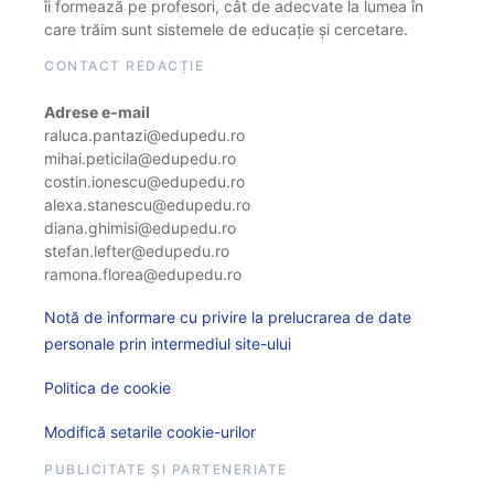
îi formează pe profesori, cât de adecvate la lumea în
care trăim sunt sistemele de educație și cercetare.
CONTACT REDACȚIE
Adrese e-mail
raluca.pantazi@edupedu.ro
mihai.peticila@edupedu.ro
costin.ionescu@edupedu.ro
alexa.stanescu@edupedu.ro
diana.ghimisi@edupedu.ro
stefan.lefter@edupedu.ro
ramona.florea@edupedu.ro
Notă de informare cu privire la prelucrarea de date
personale prin intermediul site-ului
Politica de cookie
Modifică setarile cookie-urilor
PUBLICITATE ȘI PARTENERIATE