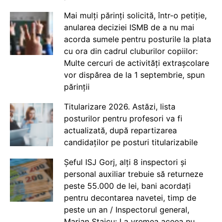
Mai mulți părinți solicită, într-o petiție,
anularea deciziei ISMB de a nu mai
acorda sumele pentru posturile la plata
cu ora din cadrul cluburilor copiilor:
Multe cercuri de activități extrașcolare
vor dispărea de la 1 septembrie, spun
părinții
Titularizare 2026. Astăzi, lista
posturilor pentru profesori va fi
actualizată, după repartizarea
candidaților pe posturi titularizabile
Șeful ISJ Gorj, alți 8 inspectori și
personal auxiliar trebuie să returneze
peste 55.000 de lei, bani acordați
pentru decontarea navetei, timp de
peste un an / Inspectorul general,
Marian Staicu: La vremea aceea nu