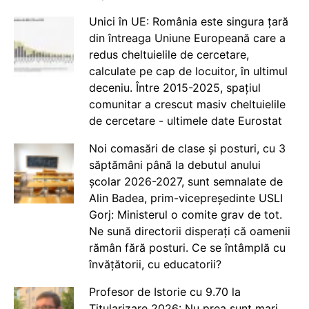
Unici în UE: România este singura țară
din întreaga Uniune Europeană care a
redus cheltuielile de cercetare,
calculate pe cap de locuitor, în ultimul
deceniu. Între 2015-2025, spațiul
comunitar a crescut masiv cheltuielile
de cercetare - ultimele date Eurostat
Noi comasări de clase și posturi, cu 3
săptămâni până la debutul anului
școlar 2026-2027, sunt semnalate de
Alin Badea, prim-vicepreședinte USLI
Gorj: Ministerul o comite grav de tot.
Ne sună directorii disperați că oamenii
rămân fără posturi. Ce se întâmplă cu
învățătorii, cu educatorii?
Profesor de Istorie cu 9.70 la
Titularizare 2026: Nu prea sunt mari