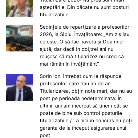
așteptările. Din păcate nu sunt posturi
titularizabile
Ședințele de repartizare a profesorilor
2026, la Sibiu. Învățătoare: „Am zis iau
ce este. O să fac naveta și Doamne-
ajută, dar dacă în doi,trei ani nu
reușesc să mă titularizez nu cred că
mai rămân în învățământ”
Sorin Ion, întrebat cum le răspunde
profesorilor care dau an de an
Titularizarea, obțin note mari, dar nu au
post pe perioadă nedeterminată: În
ultimii ani am încercat să ținem cât se
poate de bine sub control posturile
titularizabile / La niciun concurs nu poți
garanta de la început asigurarea unui
post