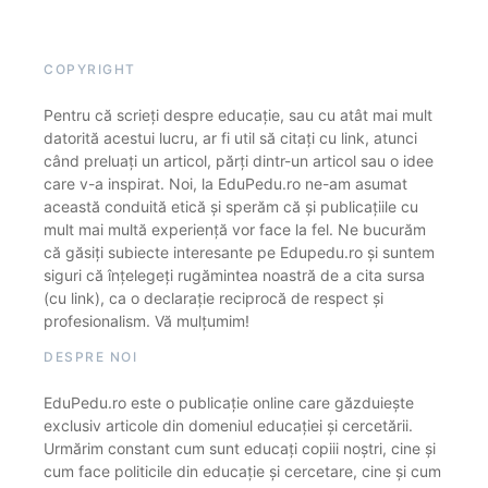
COPYRIGHT
Pentru că scrieți despre educație, sau cu atât mai mult
datorită acestui lucru, ar fi util să citați cu link, atunci
când preluați un articol, părți dintr-un articol sau o idee
care v-a inspirat. Noi, la EduPedu.ro ne-am asumat
această conduită etică și sperăm că și publicațiile cu
mult mai multă experiență vor face la fel. Ne bucurăm
că găsiți subiecte interesante pe Edupedu.ro și suntem
siguri că înțelegeți rugămintea noastră de a cita sursa
(cu link), ca o declarație reciprocă de respect și
profesionalism. Vă mulțumim!
DESPRE NOI
EduPedu.ro este o publicație online care găzduiește
exclusiv articole din domeniul educației și cercetării.
Urmărim constant cum sunt educați copiii noștri, cine și
cum face politicile din educație și cercetare, cine și cum