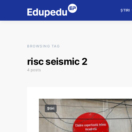
ȘTIRI
BROWSING TAG
risc seismic 2
4 posts
Știri