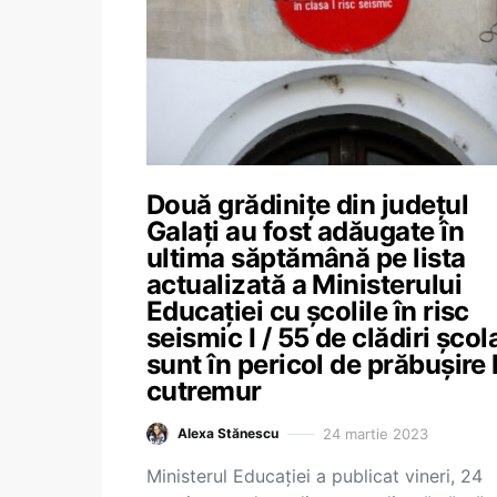
Două grădinițe din județul
Galați au fost adăugate în
ultima săptămână pe lista
actualizată a Ministerului
Educației cu școlile în risc
seismic I / 55 de clădiri școl
sunt în pericol de prăbușire 
cutremur
24 martie 2023
Alexa Stănescu
Ministerul Educației a publicat vineri, 24