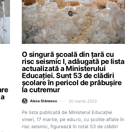
O singură școală din țară cu
risc seismic I, adăugată pe lista
actualizată a Ministerului
Educației. Sunt 53 de clădiri
școlare în pericol de prăbușire
are
la cutremur
la
20 martie 2023
Alexa Stănescu
Pe lista publicată de Ministerul Educației
vineri, 17 martie, pe edu.ro, cu școlile aflate în
risc seismic, figurează în total 53 de clădiri