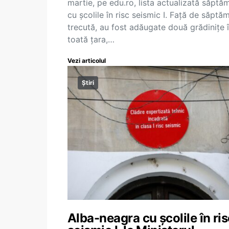
martie, pe edu.ro, lista actualizată săptă
cu școlile în risc seismic I. Față de săptă
trecută, au fost adăugate două grădinițe 
toată țara,…
Vezi articolul
Știri
Alba-neagra cu școlile în ris