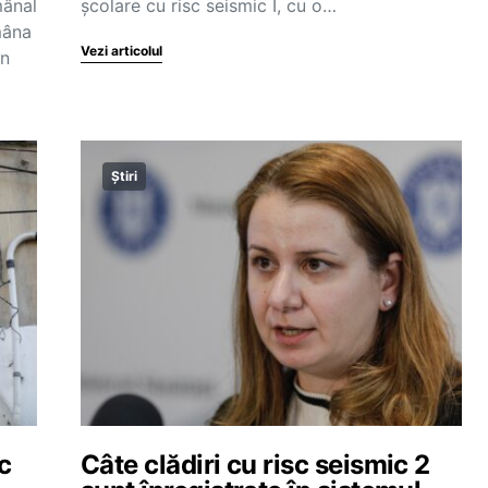
mânal
școlare cu risc seismic I, cu o…
mâna
Vezi articolul
în
Știri
c
Câte clădiri cu risc seismic 2