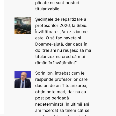
păcate nu sunt posturi
titularizabile
Ședințele de repartizare a
profesorilor 2026, la Sibiu.
Învățătoare: „Am zis iau ce
este. O să fac naveta și
Doamne-ajută, dar dacă în
doi,trei ani nu reușesc să mă
titularizez nu cred că mai
rămân în învățământ”
Sorin Ion, întrebat cum le
răspunde profesorilor care
dau an de an Titularizarea,
obțin note mari, dar nu au
post pe perioadă
nedeterminată: În ultimii ani
am încercat să ținem cât se