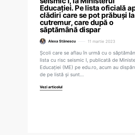
seismic I, la Ministerul
Educației. Pe lista oficială a
clădiri care se pot prăbuși la
cutremur, care după o
săptămână dispar
11 martie 2023
Alexa Stănescu
Școli care se aflau în urmă cu o săptămâ
lista cu risc seismic I, publicată de Ministe
Educației (ME) pe edu.ro, acum au dispăr
de pe listă și sunt…
Vezi articolul