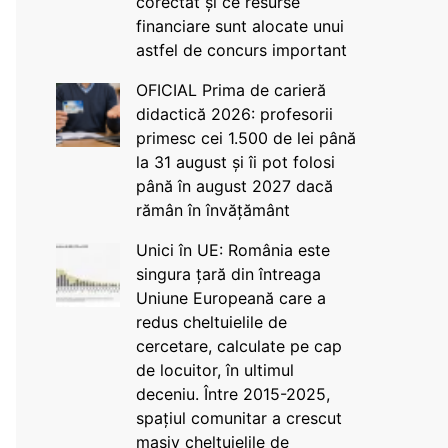
corectat și ce resurse
financiare sunt alocate unui
astfel de concurs important
OFICIAL Prima de carieră
didactică 2026: profesorii
primesc cei 1.500 de lei până
la 31 august și îi pot folosi
până în august 2027 dacă
rămân în învățământ
Unici în UE: România este
singura țară din întreaga
Uniune Europeană care a
redus cheltuielile de
cercetare, calculate pe cap
de locuitor, în ultimul
deceniu. Între 2015-2025,
spațiul comunitar a crescut
masiv cheltuielile de