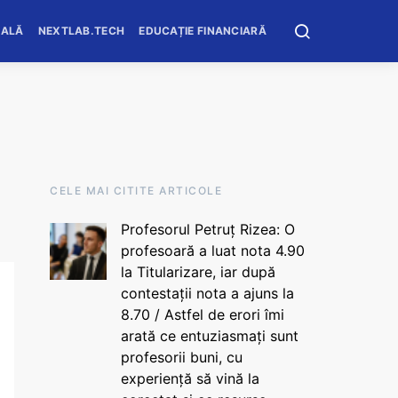
OALĂ
NEXTLAB.TECH
EDUCAȚIE FINANCIARĂ
CELE MAI CITITE ARTICOLE
Profesorul Petruț Rizea: O
profesoară a luat nota 4.90
la Titularizare, iar după
contestații nota a ajuns la
8.70 / Astfel de erori îmi
arată ce entuziasmați sunt
profesorii buni, cu
experiență să vină la