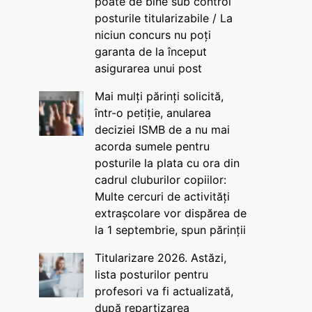
poate de bine sub control
posturile titularizabile / La
niciun concurs nu poți
garanta de la început
asigurarea unui post
Mai mulți părinți solicită,
într-o petiție, anularea
deciziei ISMB de a nu mai
acorda sumele pentru
posturile la plata cu ora din
cadrul cluburilor copiilor:
Multe cercuri de activități
extrașcolare vor dispărea de
la 1 septembrie, spun părinții
Titularizare 2026. Astăzi,
lista posturilor pentru
profesori va fi actualizată,
după repartizarea