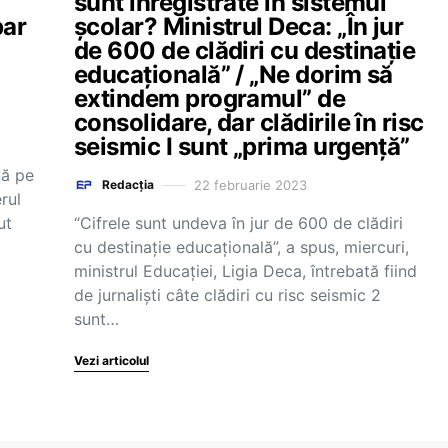
sunt înregistrate în sistemul
par
școlar? Ministrul Deca: „În jur
de 600 de clădiri cu destinație
educațională” / „Ne dorim să
extindem programul” de
consolidare, dar clădirile în risc
seismic I sunt „prima urgență”
nă pe
22 februarie 2023
Redacția
rul
ut
“Cifrele sunt undeva în jur de 600 de clădiri
cu destinație educațională”, a spus, miercuri,
ministrul Educației, Ligia Deca, întrebată fiind
de jurnaliști câte clădiri cu risc seismic 2
sunt…
Vezi articolul