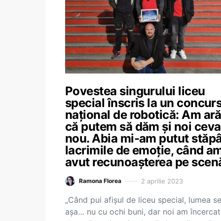
Povestea singurului liceu
special înscris la un concur
național de robotică: Am ară
că putem să dăm și noi ceva
nou. Abia mi-am putut stăpâ
lacrimile de emoție, când a
avut recunoașterea pe scen
2 aprilie 2023
Ramona Florea
„Când pui afișul de liceu special, lumea se
așa… nu cu ochi buni, dar noi am încercat