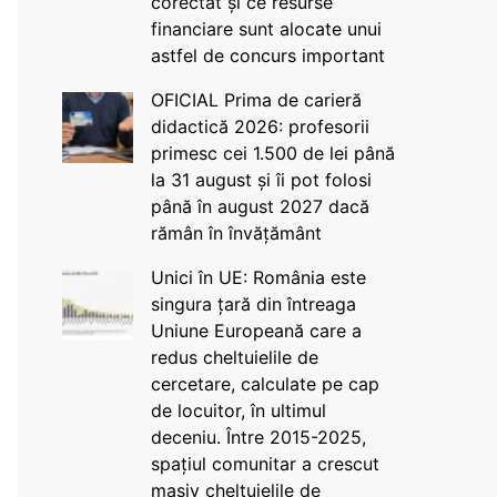
corectat și ce resurse
financiare sunt alocate unui
astfel de concurs important
OFICIAL Prima de carieră
didactică 2026: profesorii
primesc cei 1.500 de lei până
la 31 august și îi pot folosi
până în august 2027 dacă
rămân în învățământ
Unici în UE: România este
singura țară din întreaga
Uniune Europeană care a
redus cheltuielile de
cercetare, calculate pe cap
de locuitor, în ultimul
deceniu. Între 2015-2025,
spațiul comunitar a crescut
masiv cheltuielile de