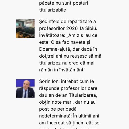
păcate nu sunt posturi
titularizabile
Ședințele de repartizare a
profesorilor 2026, la Sibiu.
Învățătoare: „Am zis iau ce
este. O să fac naveta și
Doamne-ajută, dar dacă în
doi,trei ani nu reușesc să mă
titularizez nu cred că mai
rămân în învățământ”
Sorin Ion, întrebat cum le
răspunde profesorilor care
dau an de an Titularizarea,
obțin note mari, dar nu au
post pe perioadă
nedeterminată: În ultimii ani
am încercat să ținem cât se