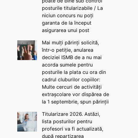
poate de bine sub control
posturile titularizabile / La
niciun concurs nu poți
garanta de la început
asigurarea unui post
Mai mulți părinți solicită,
într-o petiție, anularea
deciziei ISMB de a nu mai
acorda sumele pentru
posturile la plata cu ora din
cadrul cluburilor copiilor:
Multe cercuri de activități
extrașcolare vor dispărea de
la 1 septembrie, spun părinții
Titularizare 2026. Astăzi,
lista posturilor pentru
profesori va fi actualizată,
după repartizarea