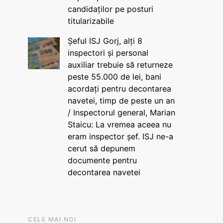
candidaților pe posturi
titularizabile
Șeful ISJ Gorj, alți 8
inspectori și personal
auxiliar trebuie să returneze
peste 55.000 de lei, bani
acordați pentru decontarea
navetei, timp de peste un an
/ Inspectorul general, Marian
Staicu: La vremea aceea nu
eram inspector șef. ISJ ne-a
cerut să depunem
documente pentru
decontarea navetei
CELE MAI NOI