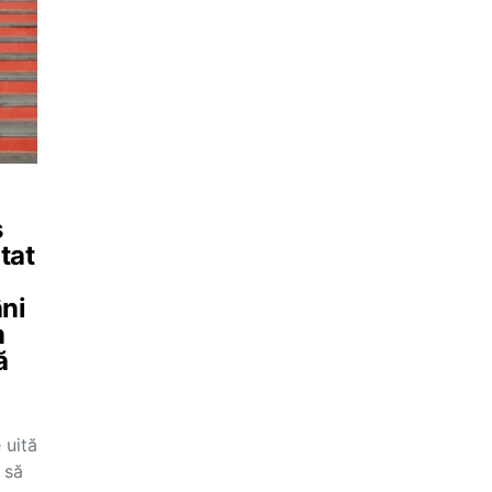
s
tat
ni
m
ă
 uită
 să