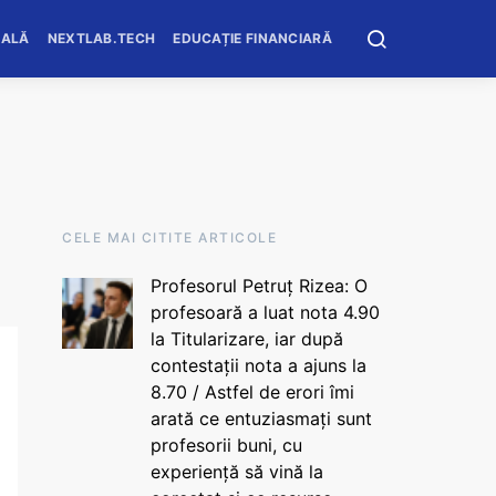
OALĂ
NEXTLAB.TECH
EDUCAȚIE FINANCIARĂ
CELE MAI CITITE ARTICOLE
Profesorul Petruț Rizea: O
profesoară a luat nota 4.90
la Titularizare, iar după
contestații nota a ajuns la
8.70 / Astfel de erori îmi
arată ce entuziasmați sunt
profesorii buni, cu
experiență să vină la