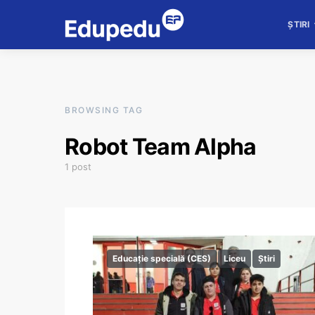
ȘTIRI
BROWSING TAG
Robot Team Alpha
1 post
Educație specială (CES)
Liceu
Știri