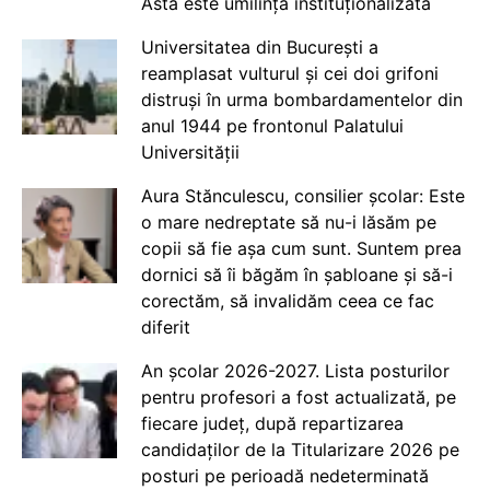
Asta este umilință instituționalizată
Universitatea din București a
reamplasat vulturul și cei doi grifoni
distruși în urma bombardamentelor din
anul 1944 pe frontonul Palatului
Universității
Aura Stănculescu, consilier școlar: Este
o mare nedreptate să nu-i lăsăm pe
copii să fie așa cum sunt. Suntem prea
dornici să îi băgăm în șabloane și să-i
corectăm, să invalidăm ceea ce fac
diferit
An școlar 2026-2027. Lista posturilor
pentru profesori a fost actualizată, pe
fiecare județ, după repartizarea
candidaților de la Titularizare 2026 pe
posturi pe perioadă nedeterminată