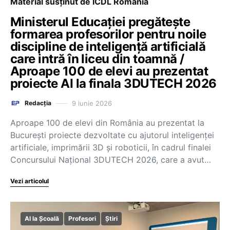
Material susținut de ICDL România
Ministerul Educației pregătește
formarea profesorilor pentru noile
discipline de inteligență artificială
care intră în liceu din toamnă /
Aproape 100 de elevi au prezentat
proiecte AI la finala 3DUTECH 2026
9 iunie 2026
Redacția
Aproape 100 de elevi din România au prezentat la
București proiecte dezvoltate cu ajutorul inteligenței
artificiale, imprimării 3D și roboticii, în cadrul finalei
Concursului Național 3DUTECH 2026, care a avut…
Vezi articolul
AI la Școală
Profesori
Știri