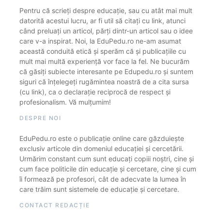
Pentru că scrieți despre educație, sau cu atât mai mult
datorită acestui lucru, ar fi util să citați cu link, atunci
când preluați un articol, părți dintr-un articol sau o idee
care v-a inspirat. Noi, la EduPedu.ro ne-am asumat
această conduită etică și sperăm că și publicațiile cu
mult mai multă experiență vor face la fel. Ne bucurăm
că găsiți subiecte interesante pe Edupedu.ro și suntem
siguri că înțelegeți rugămintea noastră de a cita sursa
(cu link), ca o declarație reciprocă de respect și
profesionalism. Vă mulțumim!
DESPRE NOI
EduPedu.ro este o publicație online care găzduiește
exclusiv articole din domeniul educației și cercetării.
Urmărim constant cum sunt educați copiii noștri, cine și
cum face politicile din educație și cercetare, cine și cum
îi formează pe profesori, cât de adecvate la lumea în
care trăim sunt sistemele de educație și cercetare.
CONTACT REDACȚIE