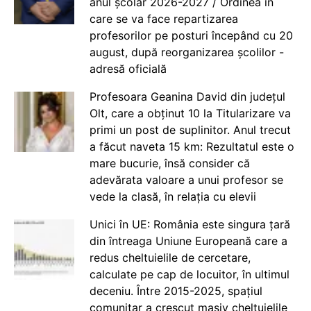
anul școlar 2026-2027 / Ordinea în
care se va face repartizarea
profesorilor pe posturi începând cu 20
august, după reorganizarea școlilor -
adresă oficială
Profesoara Geanina David din județul
Olt, care a obținut 10 la Titularizare va
primi un post de suplinitor. Anul trecut
a făcut naveta 15 km: Rezultatul este o
mare bucurie, însă consider că
adevărata valoare a unui profesor se
vede la clasă, în relația cu elevii
Unici în UE: România este singura țară
din întreaga Uniune Europeană care a
redus cheltuielile de cercetare,
calculate pe cap de locuitor, în ultimul
deceniu. Între 2015-2025, spațiul
comunitar a crescut masiv cheltuielile