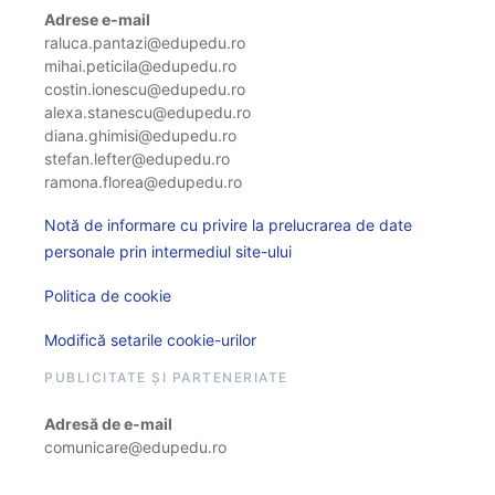
Adrese e-mail
raluca.pantazi@edupedu.ro
mihai.peticila@edupedu.ro
costin.ionescu@edupedu.ro
alexa.stanescu@edupedu.ro
diana.ghimisi@edupedu.ro
stefan.lefter@edupedu.ro
ramona.florea@edupedu.ro
Notă de informare cu privire la prelucrarea de date
personale prin intermediul site-ului
Politica de cookie
Modifică setarile cookie-urilor
PUBLICITATE ȘI PARTENERIATE
Adresă de e-mail
comunicare@edupedu.ro