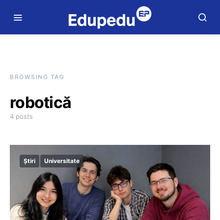
BROWSING TAG
robotică
4 posts
Știri
Universitate