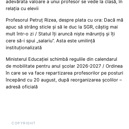
adevărata valoare a unui profesor se vede la clasă, în
relația cu elevii
Profesorul Petruț Rizea, despre plata cu ora: Dacă mă
apuc să strâng sticle și să le duc la SGR, câștig mai
mult într-o zi / Statul îți aruncă niște mărunțiș și îți
cere să-i spui „salariu”. Asta este umilință
instituționalizată
Ministerul Educației schimbă regulile din calendarul
de mobilitate pentru anul școlar 2026-2027 / Ordinea
în care se va face repartizarea profesorilor pe posturi
începând cu 20 august, după reorganizarea școlilor –
adresă oficială
COPYRIGHT