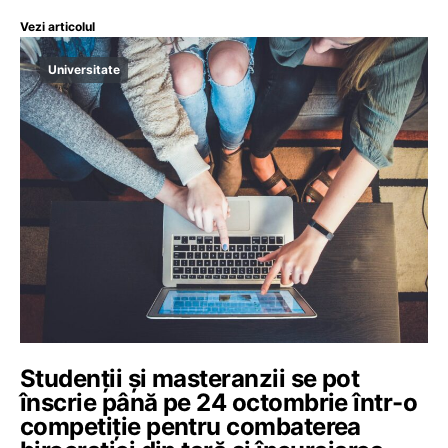
Vezi articolul
Universitate
Studenții și masteranzii se pot
înscrie până pe 24 octombrie într-o
competiție pentru combaterea