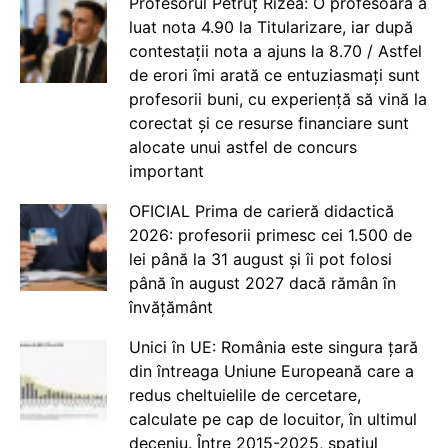
Profesorul Petruț Rizea: O profesoară a
luat nota 4.90 la Titularizare, iar după
contestații nota a ajuns la 8.70 / Astfel
de erori îmi arată ce entuziasmați sunt
profesorii buni, cu experiență să vină la
corectat și ce resurse financiare sunt
alocate unui astfel de concurs
important
OFICIAL Prima de carieră didactică
2026: profesorii primesc cei 1.500 de
lei până la 31 august și îi pot folosi
până în august 2027 dacă rămân în
învățământ
Unici în UE: România este singura țară
din întreaga Uniune Europeană care a
redus cheltuielile de cercetare,
calculate pe cap de locuitor, în ultimul
deceniu. Între 2015-2025, spațiul