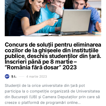
Concurs de soluții pentru eliminarea
cozilor de la ghișeele din instituțiile
publice, deschis studenților din țară.
Înscrieri până pe 8 martie –
”România fără dosar” 2023
4 martie 2023
Ș.L.
Studenții de la orice universitate din țară pot
participa la o competiție organizată de Universitatea
din București (UB) și Camera Deputaților prin care să
creeze o platformă de programări online…