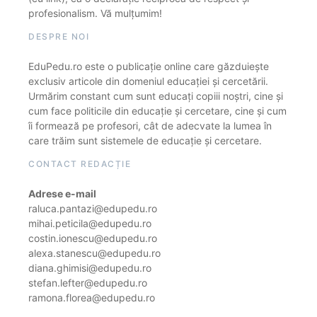
profesionalism. Vă mulțumim!
DESPRE NOI
EduPedu.ro este o publicație online care găzduiește
exclusiv articole din domeniul educației și cercetării.
Urmărim constant cum sunt educați copiii noștri, cine și
cum face politicile din educație și cercetare, cine și cum
îi formează pe profesori, cât de adecvate la lumea în
care trăim sunt sistemele de educație și cercetare.
CONTACT REDACȚIE
Adrese e-mail
raluca.pantazi@edupedu.ro
mihai.peticila@edupedu.ro
costin.ionescu@edupedu.ro
alexa.stanescu@edupedu.ro
diana.ghimisi@edupedu.ro
stefan.lefter@edupedu.ro
ramona.florea@edupedu.ro