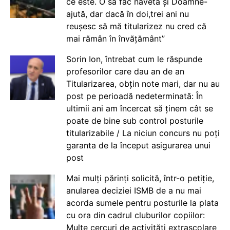
ce este. O să fac naveta și Doamne-
ajută, dar dacă în doi,trei ani nu
reușesc să mă titularizez nu cred că
mai rămân în învățământ”
Sorin Ion, întrebat cum le răspunde
profesorilor care dau an de an
Titularizarea, obțin note mari, dar nu au
post pe perioadă nedeterminată: În
ultimii ani am încercat să ținem cât se
poate de bine sub control posturile
titularizabile / La niciun concurs nu poți
garanta de la început asigurarea unui
post
Mai mulți părinți solicită, într-o petiție,
anularea deciziei ISMB de a nu mai
acorda sumele pentru posturile la plata
cu ora din cadrul cluburilor copiilor:
Multe cercuri de activități extrașcolare