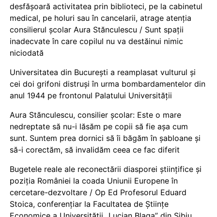
desfășoară activitatea prin biblioteci, pe la cabinetul
medical, pe holuri sau în cancelarii, atrage atenția
consilierul școlar Aura Stănculescu / Sunt spații
inadecvate în care copilul nu va destăinui nimic
niciodată
Universitatea din București a reamplasat vulturul și
cei doi grifoni distruși în urma bombardamentelor din
anul 1944 pe frontonul Palatului Universității
Aura Stănculescu, consilier școlar: Este o mare
nedreptate să nu-i lăsăm pe copii să fie așa cum
sunt. Suntem prea dornici să îi băgăm în șabloane și
să-i corectăm, să invalidăm ceea ce fac diferit
Bugetele reale ale reconectării diasporei științifice și
poziția României la coada Uniunii Europene în
cercetare-dezvoltare / Op Ed Profesorul Eduard
Stoica, conferențiar la Facultatea de Științe
Economice a Universității „Lucian Blaga” din Sibiu