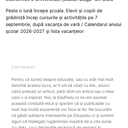
Peste o lună începe școala. Elevii și copiii de
grădiniță încep cursurile și activitățile pe 7
septembrie, după vacanța de vară / Calendarul anului
școlar 2026-2027 și lista vacanțelor
COPYRIGHT
Pentru că scrieți despre educație, sau cu atât mai mult
datorită acestui lucru, ar fi util să citați cu link, atunci
când preluați un articol, părți dintr-un articol sau o idee
care v-a inspirat. Noi, la EduPedu.ro ne-am asumat
această conduită etică și sperăm că și publicațiile cu
mult mai multă experiență vor face la fel. Ne bucurăm
că găsiți subiecte interesante pe Edupedu.ro și suntem
siguri că înțelegeți rugămintea noastră de a cita sursa
(cu link), ca o declarație reciprocă de respect și