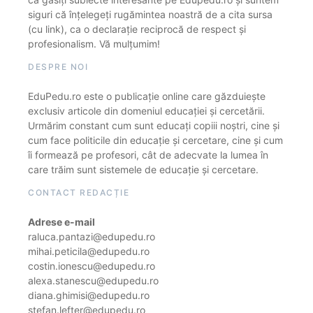
siguri că înțelegeți rugămintea noastră de a cita sursa
(cu link), ca o declarație reciprocă de respect și
profesionalism. Vă mulțumim!
DESPRE NOI
EduPedu.ro este o publicație online care găzduiește
exclusiv articole din domeniul educației și cercetării.
Urmărim constant cum sunt educați copiii noștri, cine și
cum face politicile din educație și cercetare, cine și cum
îi formează pe profesori, cât de adecvate la lumea în
care trăim sunt sistemele de educație și cercetare.
CONTACT REDACȚIE
Adrese e-mail
raluca.pantazi@edupedu.ro
mihai.peticila@edupedu.ro
costin.ionescu@edupedu.ro
alexa.stanescu@edupedu.ro
diana.ghimisi@edupedu.ro
stefan.lefter@edupedu.ro