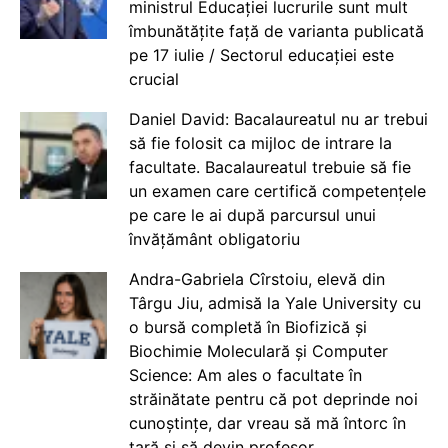
ministrul Educației lucrurile sunt mult
îmbunătățite față de varianta publicată
pe 17 iulie / Sectorul educației este
crucial
Daniel David: Bacalaureatul nu ar trebui
să fie folosit ca mijloc de intrare la
facultate. Bacalaureatul trebuie să fie
un examen care certifică competențele
pe care le ai după parcursul unui
învățământ obligatoriu
Andra-Gabriela Cîrstoiu, elevă din
Târgu Jiu, admisă la Yale University cu
o bursă completă în Biofizică și
Biochimie Moleculară și Computer
Science: Am ales o facultate în
străinătate pentru că pot deprinde noi
cunoștințe, dar vreau să mă întorc în
țară și să devin profesor