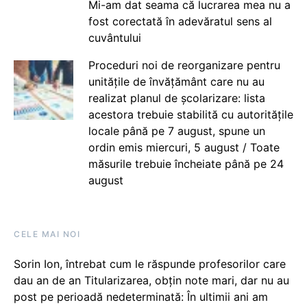
Mi-am dat seama că lucrarea mea nu a
fost corectată în adevăratul sens al
cuvântului
Proceduri noi de reorganizare pentru
unitățile de învățământ care nu au
realizat planul de școlarizare: lista
acestora trebuie stabilită cu autoritățile
locale până pe 7 august, spune un
ordin emis miercuri, 5 august / Toate
măsurile trebuie încheiate până pe 24
august
CELE MAI NOI
Sorin Ion, întrebat cum le răspunde profesorilor care
dau an de an Titularizarea, obțin note mari, dar nu au
post pe perioadă nedeterminată: În ultimii ani am