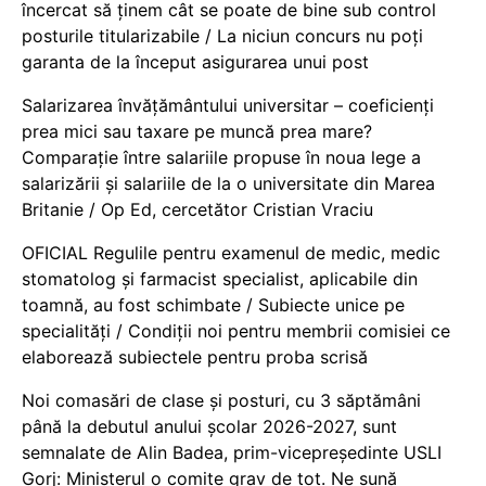
încercat să ținem cât se poate de bine sub control
posturile titularizabile / La niciun concurs nu poți
garanta de la început asigurarea unui post
Salarizarea învățământului universitar – coeficienți
prea mici sau taxare pe muncă prea mare?
Comparație între salariile propuse în noua lege a
salarizării și salariile de la o universitate din Marea
Britanie / Op Ed, cercetător Cristian Vraciu
OFICIAL Regulile pentru examenul de medic, medic
stomatolog și farmacist specialist, aplicabile din
toamnă, au fost schimbate / Subiecte unice pe
specialități / Condiții noi pentru membrii comisiei ce
elaborează subiectele pentru proba scrisă
Noi comasări de clase și posturi, cu 3 săptămâni
până la debutul anului școlar 2026-2027, sunt
semnalate de Alin Badea, prim-vicepreședinte USLI
Gorj: Ministerul o comite grav de tot. Ne sună