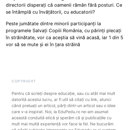
directorii disperați că oamenii rămân fără posturi. Ce
se întâmplă cu învățătorii, cu educatorii?
Peste jumătate dintre minorii participanți la
programele Salvați Copiii România, cu părinți plecați
în străinătate, vor ca aceștia să vină acasă, iar 1 din 5
vor să se mute și ei în țara străină
COPYRIGHT
Pentru că scrieți despre educație, sau cu atât mai mult
datorită acestui lucru, ar fi util să citați cu link, atunci
când preluați un articol, părți dintr-un articol sau o idee
care v-a inspirat. Noi, la EduPedu.ro ne-am asumat
această conduită etică și sperăm că și publicațiile cu
mult mai multă experiență vor face la fel. Ne bucurăm
că găsiți subiecte interesante pe Edupedu.ro și suntem