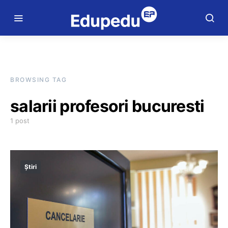
BROWSING TAG
salarii profesori bucuresti
1 post
Știri