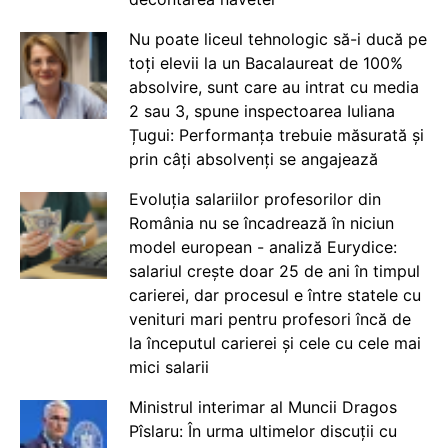
Nu poate liceul tehnologic să-i ducă pe
toți elevii la un Bacalaureat de 100%
absolvire, sunt care au intrat cu media
2 sau 3, spune inspectoarea Iuliana
Țugui: Performanța trebuie măsurată și
prin câți absolvenți se angajează
Evoluția salariilor profesorilor din
România nu se încadrează în niciun
model european - analiză Eurydice:
salariul crește doar 25 de ani în timpul
carierei, dar procesul e între statele cu
venituri mari pentru profesori încă de
la începutul carierei și cele cu cele mai
mici salarii
Ministrul interimar al Muncii Dragos
Pîslaru: În urma ultimelor discuții cu