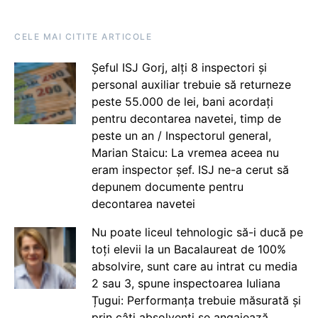
CELE MAI CITITE ARTICOLE
Șeful ISJ Gorj, alți 8 inspectori și
personal auxiliar trebuie să returneze
peste 55.000 de lei, bani acordați
pentru decontarea navetei, timp de
peste un an / Inspectorul general,
Marian Staicu: La vremea aceea nu
eram inspector șef. ISJ ne-a cerut să
depunem documente pentru
decontarea navetei
Nu poate liceul tehnologic să-i ducă pe
toți elevii la un Bacalaureat de 100%
absolvire, sunt care au intrat cu media
2 sau 3, spune inspectoarea Iuliana
Țugui: Performanța trebuie măsurată și
prin câți absolvenți se angajează