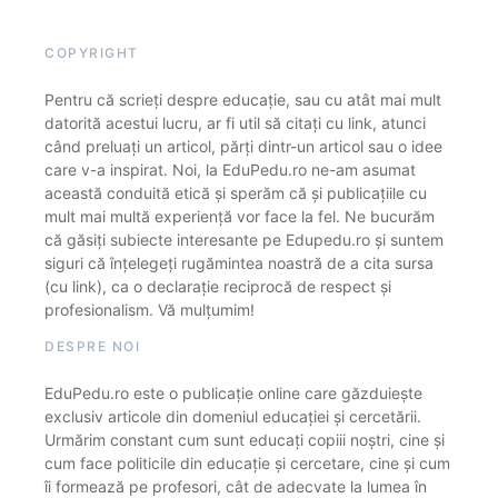
COPYRIGHT
Pentru că scrieți despre educație, sau cu atât mai mult
datorită acestui lucru, ar fi util să citați cu link, atunci
când preluați un articol, părți dintr-un articol sau o idee
care v-a inspirat. Noi, la EduPedu.ro ne-am asumat
această conduită etică și sperăm că și publicațiile cu
mult mai multă experiență vor face la fel. Ne bucurăm
că găsiți subiecte interesante pe Edupedu.ro și suntem
siguri că înțelegeți rugămintea noastră de a cita sursa
(cu link), ca o declarație reciprocă de respect și
profesionalism. Vă mulțumim!
DESPRE NOI
EduPedu.ro este o publicație online care găzduiește
exclusiv articole din domeniul educației și cercetării.
Urmărim constant cum sunt educați copiii noștri, cine și
cum face politicile din educație și cercetare, cine și cum
îi formează pe profesori, cât de adecvate la lumea în