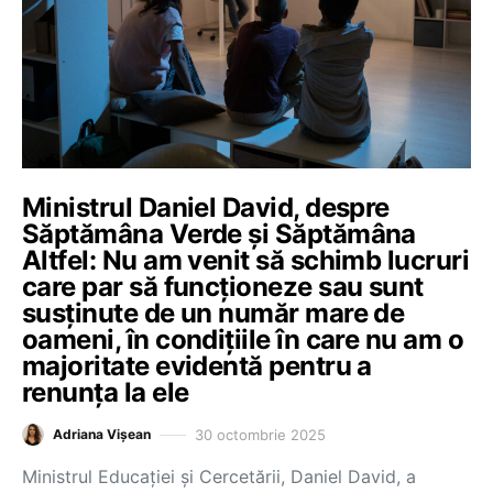
Ministrul Daniel David, despre
Săptămâna Verde și Săptămâna
Altfel: Nu am venit să schimb lucruri
care par să funcționeze sau sunt
susținute de un număr mare de
oameni, în condițiile în care nu am o
majoritate evidentă pentru a
renunța la ele
30 octombrie 2025
Adriana Vișean
Ministrul Educației și Cercetării, Daniel David, a