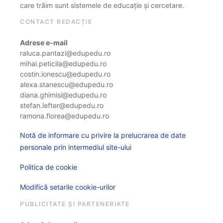
care trăim sunt sistemele de educație și cercetare.
CONTACT REDACȚIE
Adrese e-mail
raluca.pantazi@edupedu.ro
mihai.peticila@edupedu.ro
costin.ionescu@edupedu.ro
alexa.stanescu@edupedu.ro
diana.ghimisi@edupedu.ro
stefan.lefter@edupedu.ro
ramona.florea@edupedu.ro
Notă de informare cu privire la prelucrarea de date
personale prin intermediul site-ului
Politica de cookie
Modifică setarile cookie-urilor
PUBLICITATE ȘI PARTENERIATE