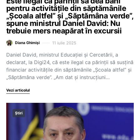
Este ilegal ca părinții să dea bani
pentru activitățile din săptămânile
„Școala altfel” și „Săptămâna verde”,
spune ministrul Daniel David: Nu
trebuie mers neapărat în excursii
11 iulie 2025
Diana Ghimiși
Daniel David, ministrul Educației și Cercetării, a
declarat, la Digi24, că este ilegal ca părinții să susțină
financiar activitățile din săptămânile „Școala altfel” și
„Săptămâna verde”. „Am dat și instrucțiuni…
Vezi articolul
Știri