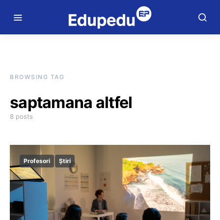
BROWSING TAG
saptamana altfel
8 posts
Profesori
Știri