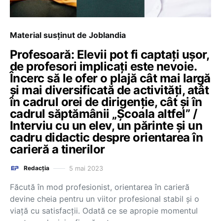
Material susținut de Joblandia
Profesoară: Elevii pot fi captați ușor,
de profesori implicați este nevoie.
Încerc să le ofer o plajă cât mai largă
și mai diversificată de activități, atât
în cadrul orei de dirigenție, cât și în
cadrul săptămânii „Școala altfel” /
Interviu cu un elev, un părinte și un
cadru didactic despre orientarea în
carieră a tinerilor
5 mai 2023
Redacția
Făcută în mod profesionist, orientarea în carieră
devine cheia pentru un viitor profesional stabil și o
viață cu satisfacții. Odată ce se apropie momentul