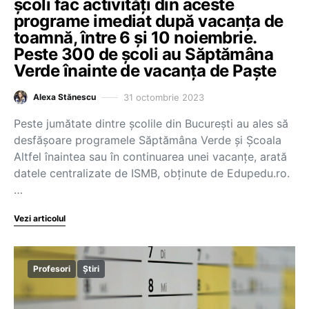
școli fac activități din aceste
programe imediat după vacanța de
toamnă, între 6 și 10 noiembrie.
Peste 300 de școli au Săptămâna
Verde înainte de vacanța de Paște
31 octombrie 2023
Alexa Stănescu
Peste jumătate dintre școlile din București au ales să
desfășoare programele Săptămâna Verde și Școala
Altfel înaintea sau în continuarea unei vacanțe, arată
datele centralizate de ISMB, obținute de Edupedu.ro.
…
Vezi articolul
Profesori
Știri