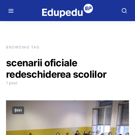
BROWSING TAG
scenarii oficiale
redeschiderea scolilor
1 post
Știri