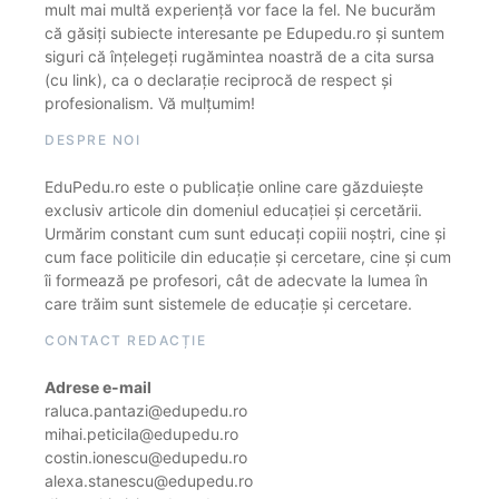
mult mai multă experiență vor face la fel. Ne bucurăm
că găsiți subiecte interesante pe Edupedu.ro și suntem
siguri că înțelegeți rugămintea noastră de a cita sursa
(cu link), ca o declarație reciprocă de respect și
profesionalism. Vă mulțumim!
DESPRE NOI
EduPedu.ro este o publicație online care găzduiește
exclusiv articole din domeniul educației și cercetării.
Urmărim constant cum sunt educați copiii noștri, cine și
cum face politicile din educație și cercetare, cine și cum
îi formează pe profesori, cât de adecvate la lumea în
care trăim sunt sistemele de educație și cercetare.
CONTACT REDACȚIE
Adrese e-mail
raluca.pantazi@edupedu.ro
mihai.peticila@edupedu.ro
costin.ionescu@edupedu.ro
alexa.stanescu@edupedu.ro