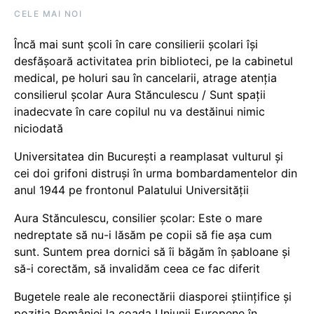
CELE MAI NOI
Încă mai sunt școli în care consilierii școlari își
desfășoară activitatea prin biblioteci, pe la cabinetul
medical, pe holuri sau în cancelarii, atrage atenția
consilierul școlar Aura Stănculescu / Sunt spații
inadecvate în care copilul nu va destăinui nimic
niciodată
Universitatea din București a reamplasat vulturul și
cei doi grifoni distruși în urma bombardamentelor din
anul 1944 pe frontonul Palatului Universității
Aura Stănculescu, consilier școlar: Este o mare
nedreptate să nu-i lăsăm pe copii să fie așa cum
sunt. Suntem prea dornici să îi băgăm în șabloane și
să-i corectăm, să invalidăm ceea ce fac diferit
Bugetele reale ale reconectării diasporei științifice și
poziția României la coada Uniunii Europene în