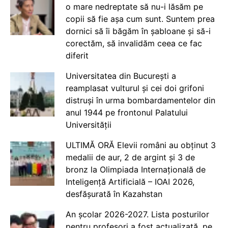
o mare nedreptate să nu-i lăsăm pe
copii să fie așa cum sunt. Suntem prea
dornici să îi băgăm în șabloane și să-i
corectăm, să invalidăm ceea ce fac
diferit
Universitatea din București a
reamplasat vulturul și cei doi grifoni
distruși în urma bombardamentelor din
anul 1944 pe frontonul Palatului
Universității
ULTIMĂ ORĂ Elevii români au obținut 3
medalii de aur, 2 de argint și 3 de
bronz la Olimpiada Internațională de
Inteligență Artificială – IOAI 2026,
desfășurată în Kazahstan
An școlar 2026-2027. Lista posturilor
pentru profesori a fost actualizată, pe