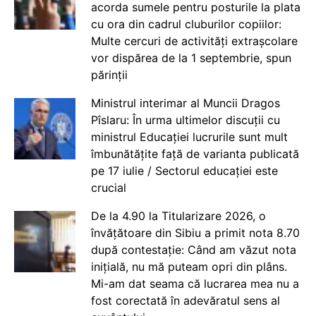
acorda sumele pentru posturile la plata
cu ora din cadrul cluburilor copiilor:
Multe cercuri de activități extrașcolare
vor dispărea de la 1 septembrie, spun
părinții
Ministrul interimar al Muncii Dragos
Pîslaru: În urma ultimelor discuții cu
ministrul Educației lucrurile sunt mult
îmbunătățite față de varianta publicată
pe 17 iulie / Sectorul educației este
crucial
De la 4.90 la Titularizare 2026, o
învățătoare din Sibiu a primit nota 8.70
după contestație: Când am văzut nota
inițială, nu mă puteam opri din plâns.
Mi-am dat seama că lucrarea mea nu a
fost corectată în adevăratul sens al