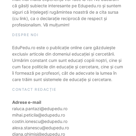
că găsiți subiecte interesante pe Edupedu.ro și suntem
siguri că înțelegeți rugămintea noastră de a cita sursa
(cu link), ca o declarație reciprocă de respect și
profesionalism. Vă mulțumim!
DESPRE NOI
EduPedu.ro este o publicație online care găzduiește
exclusiv articole din domeniul educației și cercetării.
Urmărim constant cum sunt educați copiii noștri, cine și
cum face politicile din educație și cercetare, cine și cum
îi formează pe profesori, cât de adecvate la lumea în
care trăim sunt sistemele de educație și cercetare.
CONTACT REDACȚIE
Adrese e-mail
raluca.pantazi@edupedu.ro
mihai.peticila@edupedu.ro
costin.ionescu@edupedu.ro
alexa.stanescu@edupedu.ro
diana.ghimisi@edupedu.ro