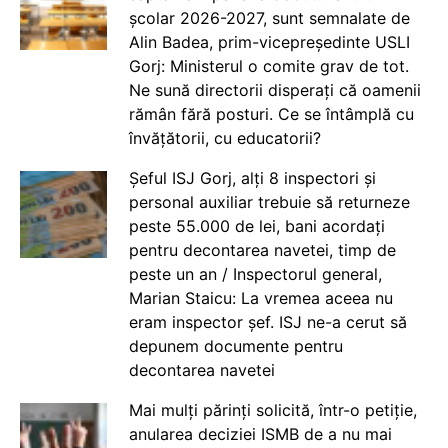
școlar 2026-2027, sunt semnalate de
Alin Badea, prim-vicepreședinte USLI
Gorj: Ministerul o comite grav de tot.
Ne sună directorii disperați că oamenii
rămân fără posturi. Ce se întâmplă cu
învățătorii, cu educatorii?
Șeful ISJ Gorj, alți 8 inspectori și
personal auxiliar trebuie să returneze
peste 55.000 de lei, bani acordați
pentru decontarea navetei, timp de
peste un an / Inspectorul general,
Marian Staicu: La vremea aceea nu
eram inspector șef. ISJ ne-a cerut să
depunem documente pentru
decontarea navetei
Mai mulți părinți solicită, într-o petiție,
anularea deciziei ISMB de a nu mai