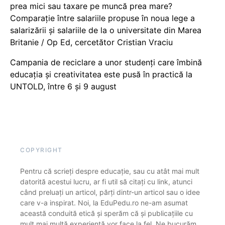
prea mici sau taxare pe muncă prea mare?
Comparație între salariile propuse în noua lege a
salarizării și salariile de la o universitate din Marea
Britanie / Op Ed, cercetător Cristian Vraciu
Campania de reciclare a unor studenți care îmbină
educația și creativitatea este pusă în practică la
UNTOLD, între 6 și 9 august
COPYRIGHT
Pentru că scrieți despre educație, sau cu atât mai mult
datorită acestui lucru, ar fi util să citați cu link, atunci
când preluați un articol, părți dintr-un articol sau o idee
care v-a inspirat. Noi, la EduPedu.ro ne-am asumat
această conduită etică și sperăm că și publicațiile cu
mult mai multă experiență vor face la fel. Ne bucurăm