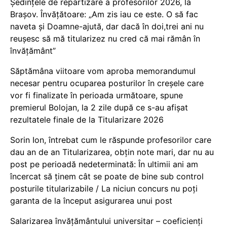
Ședințele de repartizare a profesorilor 2026, la
Brașov. Învățătoare: „Am zis iau ce este. O să fac
naveta și Doamne-ajută, dar dacă în doi,trei ani nu
reușesc să mă titularizez nu cred că mai rămân în
învățământ”
Săptămâna viitoare vom aproba memorandumul
necesar pentru ocuparea posturilor în creșele care
vor fi finalizate în perioada următoare, spune
premierul Bolojan, la 2 zile după ce s-au afișat
rezultatele finale de la Titularizare 2026
Sorin Ion, întrebat cum le răspunde profesorilor care
dau an de an Titularizarea, obțin note mari, dar nu au
post pe perioadă nedeterminată: În ultimii ani am
încercat să ținem cât se poate de bine sub control
posturile titularizabile / La niciun concurs nu poți
garanta de la început asigurarea unui post
Salarizarea învățământului universitar – coeficienți