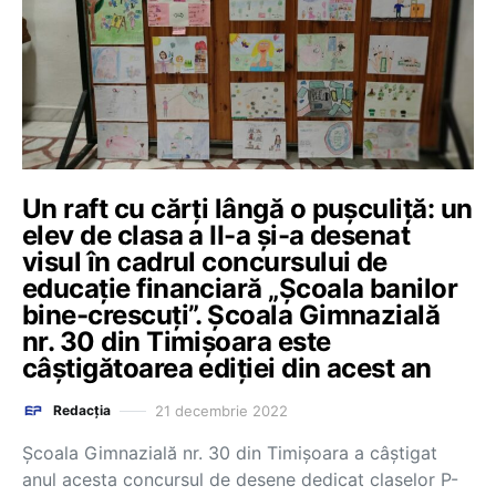
Un raft cu cărți lângă o pușculiță: un
elev de clasa a II-a și-a desenat
visul în cadrul concursului de
educație financiară „Școala banilor
bine-crescuți”. Școala Gimnazială
nr. 30 din Timișoara este
câștigătoarea ediției din acest an
21 decembrie 2022
Redacția
Școala Gimnazială nr. 30 din Timișoara a câștigat
anul acesta concursul de desene dedicat claselor P-