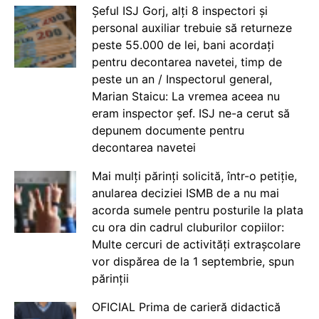
Șeful ISJ Gorj, alți 8 inspectori și
personal auxiliar trebuie să returneze
peste 55.000 de lei, bani acordați
pentru decontarea navetei, timp de
peste un an / Inspectorul general,
Marian Staicu: La vremea aceea nu
eram inspector șef. ISJ ne-a cerut să
depunem documente pentru
decontarea navetei
Mai mulți părinți solicită, într-o petiție,
anularea deciziei ISMB de a nu mai
acorda sumele pentru posturile la plata
cu ora din cadrul cluburilor copiilor:
Multe cercuri de activități extrașcolare
vor dispărea de la 1 septembrie, spun
părinții
OFICIAL Prima de carieră didactică