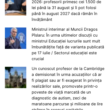
2026: profesorii primesc cei 1.500 de
lei până la 31 august și îi pot folosi
până în august 2027 dacă rămân în
învățământ
Ministrul interimar al Muncii Dragos
Pîslaru: În urma ultimelor discuții cu
ministrul Educației lucrurile sunt mult
îmbunătățite față de varianta publicată
pe 17 iulie / Sectorul educației este
crucial
Un cunoscut profesor de la Cambridge
a demisionat în urma acuzațiilor că ar
fi plagiat sau ar fi exagerat în privința
realizărilor sale, promovate printr-o
poveste de viață marcată de un
diagnostic de autism, zeci de
maratoane parcurse și milioane de lire
strânse în scopuri caritabile