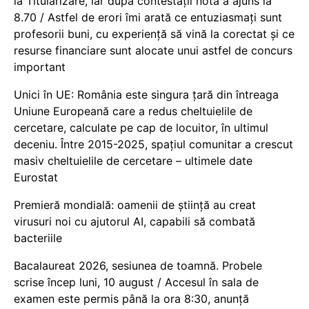
la Titularizare, iar după contestații nota a ajuns la
8.70 / Astfel de erori îmi arată ce entuziasmați sunt
profesorii buni, cu experiență să vină la corectat și ce
resurse financiare sunt alocate unui astfel de concurs
important
Unici în UE: România este singura țară din întreaga
Uniune Europeană care a redus cheltuielile de
cercetare, calculate pe cap de locuitor, în ultimul
deceniu. Între 2015-2025, spațiul comunitar a crescut
masiv cheltuielile de cercetare – ultimele date
Eurostat
Premieră mondială: oamenii de știință au creat
virusuri noi cu ajutorul AI, capabili să combată
bacteriile
Bacalaureat 2026, sesiunea de toamnă. Probele
scrise încep luni, 10 august / Accesul în sala de
examen este permis până la ora 8:30, anunță