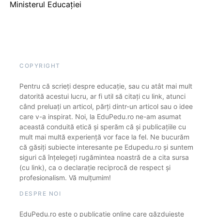
Ministerul Educației
COPYRIGHT
Pentru că scrieți despre educație, sau cu atât mai mult
datorită acestui lucru, ar fi util să citați cu link, atunci
când preluați un articol, părți dintr-un articol sau o idee
care v-a inspirat. Noi, la EduPedu.ro ne-am asumat
această conduită etică și sperăm că și publicațiile cu
mult mai multă experiență vor face la fel. Ne bucurăm
că găsiți subiecte interesante pe Edupedu.ro și suntem
siguri că înțelegeți rugămintea noastră de a cita sursa
(cu link), ca o declarație reciprocă de respect și
profesionalism. Vă mulțumim!
DESPRE NOI
EduPedu.ro este o publicație online care găzduiește