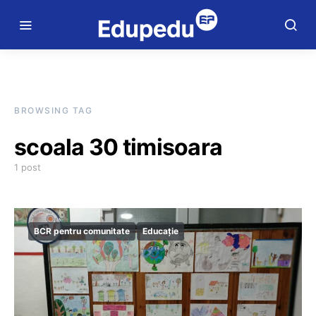
BROWSING TAG
scoala 30 timisoara
1 post
BCR pentru comunitate
Educație