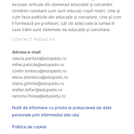
exclusiv articole din domeniul educației și cercetării.
Urmărim constant cum sunt educați copiii noștri, cine și
cum face politicile din educație și cercetare, cine și cum
îi formează pe profesori, cât de adecvate la lumea în
care trăim sunt sistemele de educație și cercetare.
CONTACT REDACȚIE
Adrese e-mail
raluca.pantazi@edupedu.ro
mihai.peticila@edupedu.ro
costin.ionescu@edupedu.ro
alexa.stanescu@edupedu.ro
diana.ghimisi@edupedu.ro
stefan.lefter@edupedu.ro
ramona.florea@edupedu.ro
Notă de informare cu privire la prelucrarea de date
personale prin intermediul site-ului
Politica de cookie