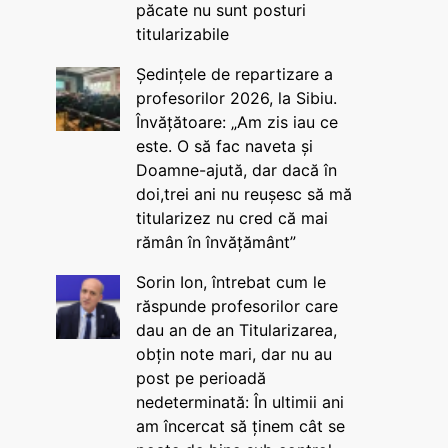
păcate nu sunt posturi
titularizabile
Ședințele de repartizare a
profesorilor 2026, la Sibiu.
Învățătoare: „Am zis iau ce
este. O să fac naveta și
Doamne-ajută, dar dacă în
doi,trei ani nu reușesc să mă
titularizez nu cred că mai
rămân în învățământ”
Sorin Ion, întrebat cum le
răspunde profesorilor care
dau an de an Titularizarea,
obțin note mari, dar nu au
post pe perioadă
nedeterminată: În ultimii ani
am încercat să ținem cât se