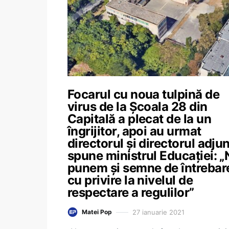
Focarul cu noua tulpină de
virus de la Școala 28 din
Capitală a plecat de la un
îngrijitor, apoi au urmat
directorul și directorul adjun
spune ministrul Educației: „
punem și semne de întrebar
cu privire la nivelul de
respectare a regulilor”
27 ianuarie 2021
Matei Pop