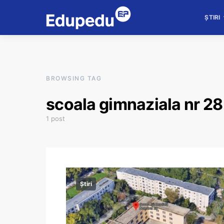
ȘTIRI
BROWSING TAG
scoala gimnaziala nr 28
1 post
Știri