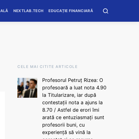
OALĂ
NEXTLAB.TECH
EDUCAȚIE FINANCIARĂ
CELE MAI CITITE ARTICOLE
Profesorul Petruț Rizea: O
profesoară a luat nota 4.90
la Titularizare, iar după
contestații nota a ajuns la
8.70 / Astfel de erori îmi
arată ce entuziasmați sunt
profesorii buni, cu
experiență să vină la