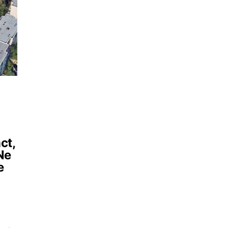
ct,
Ne
e