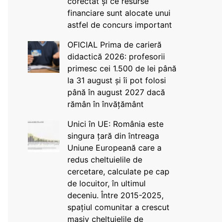
corectat și ce resurse
financiare sunt alocate unui
astfel de concurs important
OFICIAL Prima de carieră
didactică 2026: profesorii
primesc cei 1.500 de lei până
la 31 august și îi pot folosi
până în august 2027 dacă
rămân în învățământ
Unici în UE: România este
singura țară din întreaga
Uniune Europeană care a
redus cheltuielile de
cercetare, calculate pe cap
de locuitor, în ultimul
deceniu. Între 2015-2025,
spațiul comunitar a crescut
masiv cheltuielile de