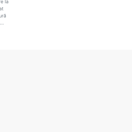
e la
at
ură
s…