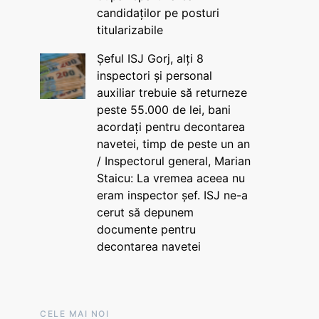
candidaților pe posturi
titularizabile
Șeful ISJ Gorj, alți 8
inspectori și personal
auxiliar trebuie să returneze
peste 55.000 de lei, bani
acordați pentru decontarea
navetei, timp de peste un an
/ Inspectorul general, Marian
Staicu: La vremea aceea nu
eram inspector șef. ISJ ne-a
cerut să depunem
documente pentru
decontarea navetei
CELE MAI NOI