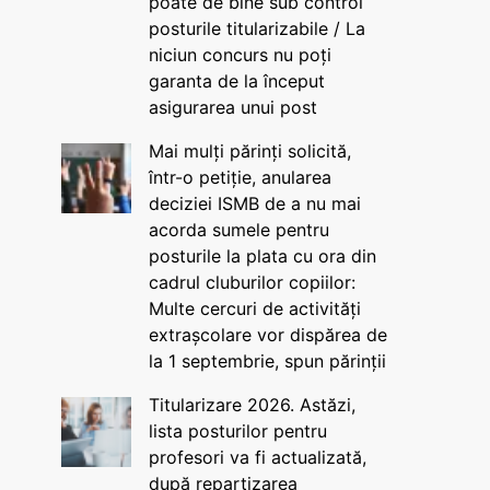
poate de bine sub control
posturile titularizabile / La
niciun concurs nu poți
garanta de la început
asigurarea unui post
Mai mulți părinți solicită,
într-o petiție, anularea
deciziei ISMB de a nu mai
acorda sumele pentru
posturile la plata cu ora din
cadrul cluburilor copiilor:
Multe cercuri de activități
extrașcolare vor dispărea de
la 1 septembrie, spun părinții
Titularizare 2026. Astăzi,
lista posturilor pentru
profesori va fi actualizată,
după repartizarea