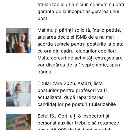
titularizabile / La niciun concurs nu poți
garanta de la început asigurarea unui
post
Mai mulți părinți solicită, într-o petiție,
anularea deciziei ISMB de a nu mai
acorda sumele pentru posturile la plata
cu ora din cadrul cluburilor copiilor:
Multe cercuri de activități extrașcolare
vor dispărea de la 1 septembrie, spun
părinții
Titularizare 2026. Astăzi, lista
posturilor pentru profesori va fi
actualizată, după repartizarea
candidaților pe posturi titularizabile
Șeful ISJ Gorj, alți 8 inspectori și
personal auxiliar trebuie să returneze
peste 55.000 de lei, bani acordați