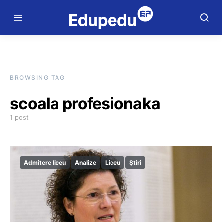
BROWSING TAG
scoala profesionaka
1 post
Admitere liceu
Analize
Liceu
Știri