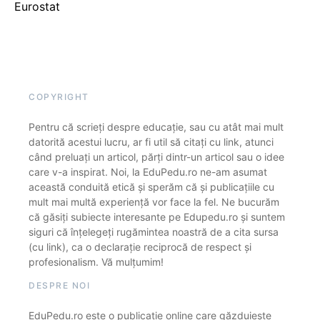
Eurostat
COPYRIGHT
Pentru că scrieți despre educație, sau cu atât mai mult
datorită acestui lucru, ar fi util să citați cu link, atunci
când preluați un articol, părți dintr-un articol sau o idee
care v-a inspirat. Noi, la EduPedu.ro ne-am asumat
această conduită etică și sperăm că și publicațiile cu
mult mai multă experiență vor face la fel. Ne bucurăm
că găsiți subiecte interesante pe Edupedu.ro și suntem
siguri că înțelegeți rugămintea noastră de a cita sursa
(cu link), ca o declarație reciprocă de respect și
profesionalism. Vă mulțumim!
DESPRE NOI
EduPedu.ro este o publicație online care găzduiește