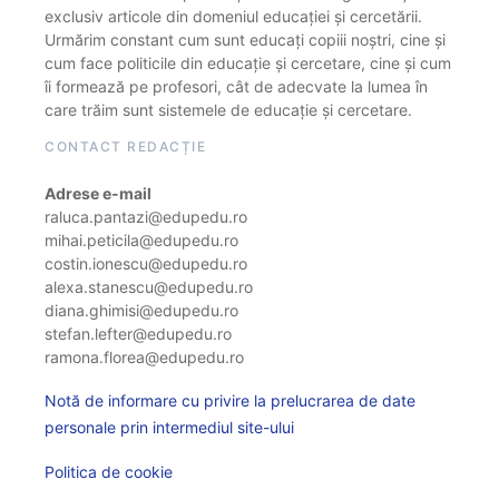
exclusiv articole din domeniul educației și cercetării.
Urmărim constant cum sunt educați copiii noștri, cine și
cum face politicile din educație și cercetare, cine și cum
îi formează pe profesori, cât de adecvate la lumea în
care trăim sunt sistemele de educație și cercetare.
CONTACT REDACȚIE
Adrese e-mail
raluca.pantazi@edupedu.ro
mihai.peticila@edupedu.ro
costin.ionescu@edupedu.ro
alexa.stanescu@edupedu.ro
diana.ghimisi@edupedu.ro
stefan.lefter@edupedu.ro
ramona.florea@edupedu.ro
Notă de informare cu privire la prelucrarea de date
personale prin intermediul site-ului
Politica de cookie