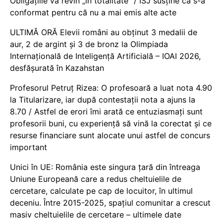
Obligațiile vă revin „în totalitate” / ISJ susține că s-a
conformat pentru că nu a mai emis alte acte
ULTIMĂ ORĂ Elevii români au obținut 3 medalii de
aur, 2 de argint și 3 de bronz la Olimpiada
Internațională de Inteligență Artificială – IOAI 2026,
desfășurată în Kazahstan
Profesorul Petruț Rizea: O profesoară a luat nota 4.90
la Titularizare, iar după contestații nota a ajuns la
8.70 / Astfel de erori îmi arată ce entuziasmați sunt
profesorii buni, cu experiență să vină la corectat și ce
resurse financiare sunt alocate unui astfel de concurs
important
Unici în UE: România este singura țară din întreaga
Uniune Europeană care a redus cheltuielile de
cercetare, calculate pe cap de locuitor, în ultimul
deceniu. Între 2015-2025, spațiul comunitar a crescut
masiv cheltuielile de cercetare – ultimele date