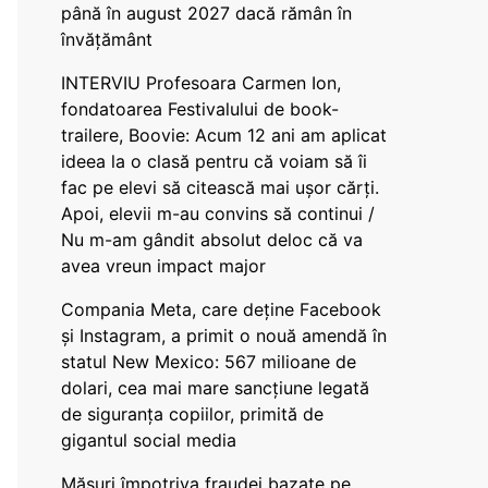
până în august 2027 dacă rămân în
învățământ
INTERVIU Profesoara Carmen Ion,
fondatoarea Festivalului de book-
trailere, Boovie: Acum 12 ani am aplicat
ideea la o clasă pentru că voiam să îi
fac pe elevi să citească mai ușor cărți.
Apoi, elevii m-au convins să continui /
Nu m-am gândit absolut deloc că va
avea vreun impact major
Compania Meta, care deține Facebook
și Instagram, a primit o nouă amendă în
statul New Mexico: 567 milioane de
dolari, cea mai mare sancțiune legată
de siguranța copiilor, primită de
gigantul social media
Măsuri împotriva fraudei bazate pe