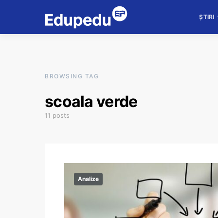
ȘTIRI
BROWSING TAG
scoala verde
11 posts
Analize