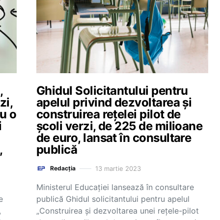
,
Ghidul Solicitantului pentru
zi,
apelul privind dezvoltarea și
u o
construirea rețelei pilot de
i
școli verzi, de 225 de milioane
de euro, lansat în consultare
,
publică
13 martie 2023
Redacția
Ministerul Educației lansează în consultare
e
publică Ghidul solicitantului pentru apelul
,
„Construirea și dezvoltarea unei rețele-pilot