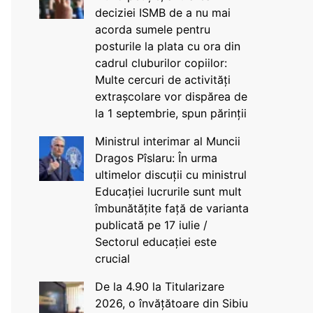
deciziei ISMB de a nu mai
acorda sumele pentru
posturile la plata cu ora din
cadrul cluburilor copiilor:
Multe cercuri de activități
extrașcolare vor dispărea de
la 1 septembrie, spun părinții
Ministrul interimar al Muncii
Dragos Pîslaru: În urma
ultimelor discuții cu ministrul
Educației lucrurile sunt mult
îmbunătățite față de varianta
publicată pe 17 iulie /
Sectorul educației este
crucial
De la 4.90 la Titularizare
2026, o învățătoare din Sibiu