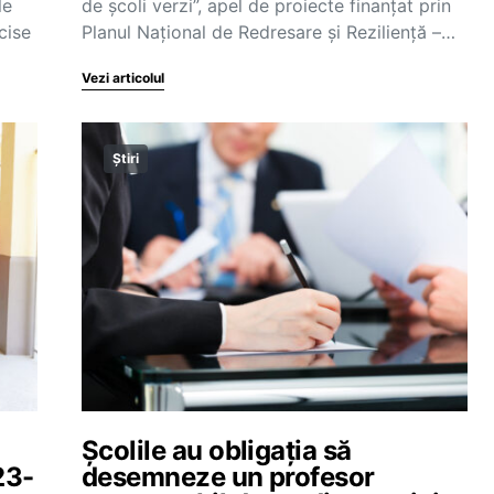
le
de școli verzi”, apel de proiecte finanțat prin
cise
Planul Național de Redresare și Reziliență –…
Vezi articolul
Știri
Școlile au obligația să
23-
desemneze un profesor