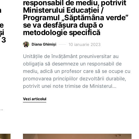
responsabil de mediu, potrivit
n
Ministerului Educației /
Programul „Săptămâna verde”
ne
se va desfășura după o
și
metodologie specifică
 3
10 ianuarie 2023
Diana Ghimiși
Unitățile de învățământ preuniversitar au
obligația să desemneze un responsabil de
mediu, adică un profesor care să se ocupe cu
promovarea principiilor dezvoltării durabile,
potrivit unei note trimise de Ministerul…
Vezi articolul
t…