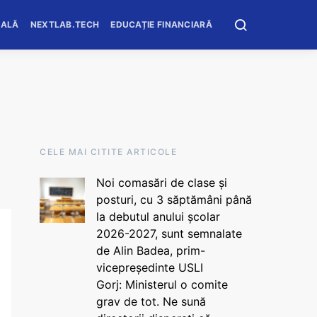
OALĂ
NEXTLAB.TECH
EDUCAȚIE FINANCIARĂ
CELE MAI CITITE ARTICOLE
Noi comasări de clase și
posturi, cu 3 săptămâni până
la debutul anului școlar
2026-2027, sunt semnalate
de Alin Badea, prim-
vicepreședinte USLI
Gorj: Ministerul o comite
grav de tot. Ne sună