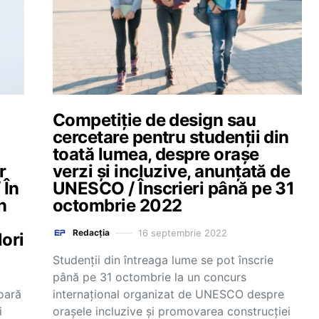
Competiție de design sau
cercetare pentru studenții din
toată lumea, despre orașe
r
verzi și incluzive, anunțată de
 În
UNESCO / Înscrieri până pe 31
n
octombrie 2022
16 septembrie 2022
Redacția
lori
Studenții din întreaga lume se pot înscrie
până pe 31 octombrie la un concurs
oară
internațional organizat de UNESCO despre
i
orașele incluzive și promovarea construcției