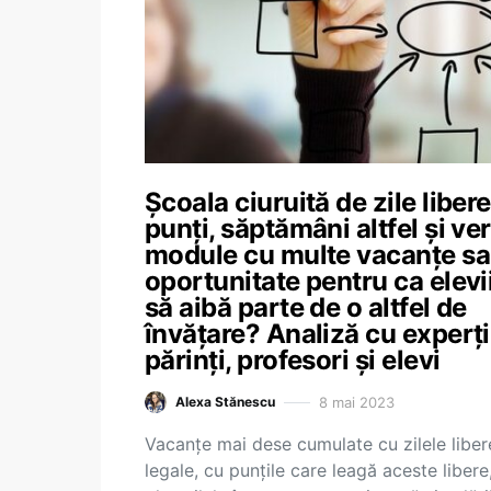
Școala ciuruită de zile libere
punți, săptămâni altfel și ver
module cu multe vacanțe sa
oportunitate pentru ca elevi
să aibă parte de o altfel de
învățare? Analiză cu experți
părinți, profesori și elevi
8 mai 2023
Alexa Stănescu
Vacanțe mai dese cumulate cu zilele liber
legale, cu punțile care leagă aceste libere