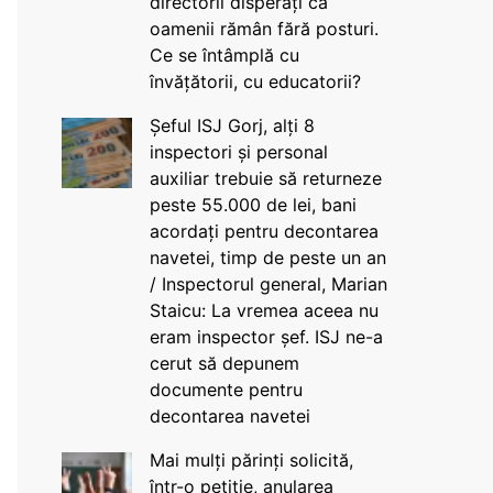
directorii disperați că
oamenii rămân fără posturi.
Ce se întâmplă cu
învățătorii, cu educatorii?
Șeful ISJ Gorj, alți 8
inspectori și personal
auxiliar trebuie să returneze
peste 55.000 de lei, bani
acordați pentru decontarea
navetei, timp de peste un an
/ Inspectorul general, Marian
Staicu: La vremea aceea nu
eram inspector șef. ISJ ne-a
cerut să depunem
documente pentru
decontarea navetei
Mai mulți părinți solicită,
într-o petiție, anularea