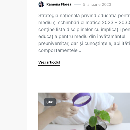
5 ianuarie 2023
Ramona Florea
Strategia națională privind educația pent
mediu și schimbări climatice 2023 – 203
conține lista disciplinelor cu implicații pe
educația pentru mediu din învățământul
preuniversitar, dar și cunoștințele, abilități
comportamentele…
Vezi articolul
Știri