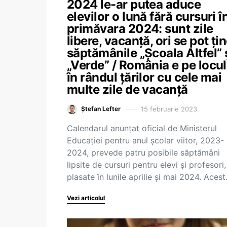
2024 le-ar putea aduce
elevilor o lună fără cursuri î
primăvara 2024: sunt zile
libere, vacanță, ori se pot ți
săptămânile „Școala Altfel” 
„Verde” / România e pe locul
în rândul țărilor cu cele mai
multe zile de vacanță
15 februarie 2023
Ștefan Lefter
Calendarul anunțat oficial de Ministerul
Educației pentru anul școlar viitor, 2023-
2024, prevede patru posibile săptămâni
lipsite de cursuri pentru elevi și profesori,
plasate în lunile aprilie și mai 2024. Aces
Vezi articolul