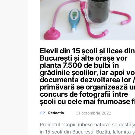
Elevii din 15 școli și licee din
București și alte orașe vor
planta 7.500 de bulbi în
grădinile școlilor, iar apoi vo
documenta dezvoltarea lor /
primăvară se organizează u
concurs de fotografii între
școli cu cele mai frumoase f
31 octombrie 2022
Redacția
Proiectul “Copiii iubesc natura” se desfăș
în 15 școli din București, Buzău, Ialomița ș