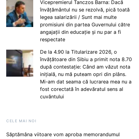
Vicepremierul Tanczos Barna: Dacă
învățământul nu se rezolvă, pică toată
legea salarizării / Sunt mai multe
promisiuni din partea Guvernului către
angajații din educație și nu par a fi
respectate
De la 4.90 la Titularizare 2026, o
învățătoare din Sibiu a primit nota 8.70
după contestație: Când am văzut nota
inițială, nu mă puteam opri din plâns.
Mi-am dat seama că lucrarea mea nu a
fost corectată în adevăratul sens al
cuvântului
CELE MAI NOI
Săptămâna viitoare vom aproba memorandumul