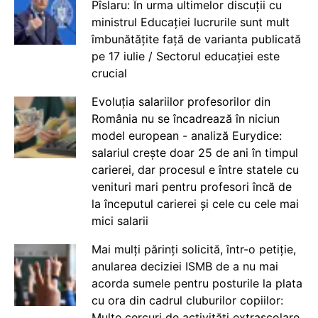
Pîslaru: În urma ultimelor discuții cu
ministrul Educației lucrurile sunt mult
îmbunătățite față de varianta publicată
pe 17 iulie / Sectorul educației este
crucial
Evoluția salariilor profesorilor din
România nu se încadrează în niciun
model european - analiză Eurydice:
salariul crește doar 25 de ani în timpul
carierei, dar procesul e între statele cu
venituri mari pentru profesori încă de
la începutul carierei și cele cu cele mai
mici salarii
Mai mulți părinți solicită, într-o petiție,
anularea deciziei ISMB de a nu mai
acorda sumele pentru posturile la plata
cu ora din cadrul cluburilor copiilor:
Multe cercuri de activități extrașcolare