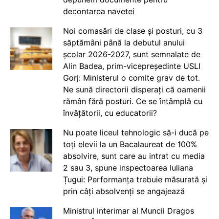
decontarea navetei
Noi comasări de clase și posturi, cu 3
săptămâni până la debutul anului
școlar 2026-2027, sunt semnalate de
Alin Badea, prim-vicepreședinte USLI
Gorj: Ministerul o comite grav de tot.
Ne sună directorii disperați că oamenii
rămân fără posturi. Ce se întâmplă cu
învățătorii, cu educatorii?
Nu poate liceul tehnologic să-i ducă pe
toți elevii la un Bacalaureat de 100%
absolvire, sunt care au intrat cu media
2 sau 3, spune inspectoarea Iuliana
Țugui: Performanța trebuie măsurată și
prin câți absolvenți se angajează
Ministrul interimar al Muncii Dragos