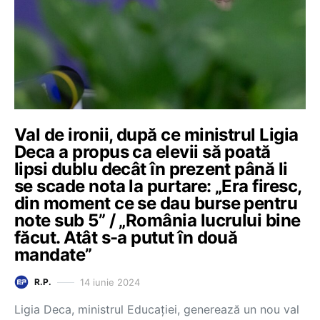
Val de ironii, după ce ministrul Ligia
Deca a propus ca elevii să poată
lipsi dublu decât în prezent până li
se scade nota la purtare: „Era firesc,
din moment ce se dau burse pentru
note sub 5” / „România lucrului bine
făcut. Atât s-a putut în două
mandate”
14 iunie 2024
R.P.
Ligia Deca, ministrul Educației, generează un nou val