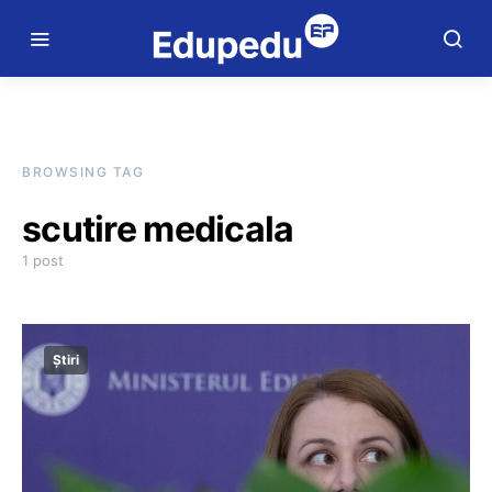
BROWSING TAG
scutire medicala
1 post
Știri