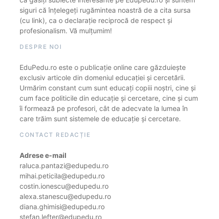
siguri că înțelegeți rugămintea noastră de a cita sursa
(cu link), ca o declarație reciprocă de respect și
profesionalism. Vă mulțumim!
DESPRE NOI
EduPedu.ro este o publicație online care găzduiește
exclusiv articole din domeniul educației și cercetării.
Urmărim constant cum sunt educați copiii noștri, cine și
cum face politicile din educație și cercetare, cine și cum
îi formează pe profesori, cât de adecvate la lumea în
care trăim sunt sistemele de educație și cercetare.
CONTACT REDACȚIE
Adrese e-mail
raluca.pantazi@edupedu.ro
mihai.peticila@edupedu.ro
costin.ionescu@edupedu.ro
alexa.stanescu@edupedu.ro
diana.ghimisi@edupedu.ro
stefan.lefter@edupedu.ro