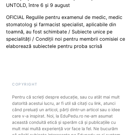
UNTOLD, între 6 și 9 august
OFICIAL Regulile pentru examenul de medic, medic
stomatolog și farmacist specialist, aplicabile din
toamnă, au fost schimbate / Subiecte unice pe
specialități / Condiții noi pentru membrii comisiei ce
elaborează subiectele pentru proba scrisă
COPYRIGHT
Pentru că scrieți despre educație, sau cu atât mai mult
datorită acestui lucru, ar fi util să citați cu link, atunci
când preluați un articol, părți dintr-un articol sau o idee
care v-a inspirat. Noi, la EduPedu.ro ne-am asumat
această conduită etică și sperăm că și publicațiile cu
mult mai multă experiență vor face la fel. Ne bucurăm
că găsiți subiecte interesante pe Edupedu.ro și suntem