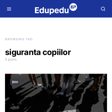
BROWSING TAG
siguranta copiilor
5 posts
Știri