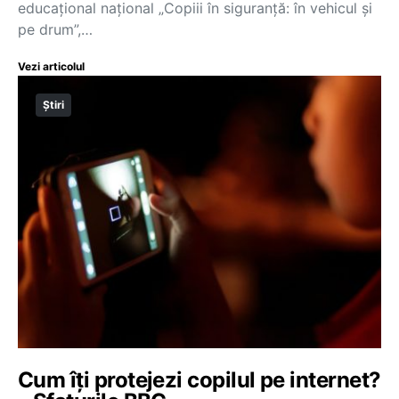
educațional național „Copiii în siguranță: în vehicul și
pe drum”,…
Vezi articolul
Știri
Cum îți protejezi copilul pe internet?