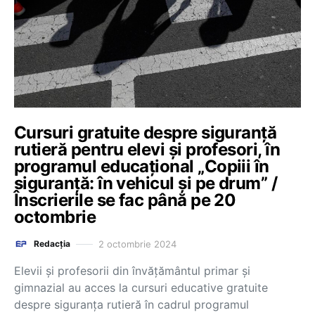
Cursuri gratuite despre siguranță
rutieră pentru elevi și profesori, în
programul educațional „Copiii în
siguranță: în vehicul și pe drum” /
Înscrierile se fac până pe 20
octombrie
2 octombrie 2024
Redacția
Elevii și profesorii din învățământul primar și
gimnazial au acces la cursuri educative gratuite
despre siguranța rutieră în cadrul programul