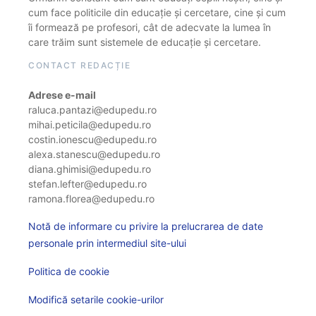
cum face politicile din educație și cercetare, cine și cum
îi formează pe profesori, cât de adecvate la lumea în
care trăim sunt sistemele de educație și cercetare.
CONTACT REDACȚIE
Adrese e-mail
raluca.pantazi@edupedu.ro
mihai.peticila@edupedu.ro
costin.ionescu@edupedu.ro
alexa.stanescu@edupedu.ro
diana.ghimisi@edupedu.ro
stefan.lefter@edupedu.ro
ramona.florea@edupedu.ro
Notă de informare cu privire la prelucrarea de date
personale prin intermediul site-ului
Politica de cookie
Modifică setarile cookie-urilor