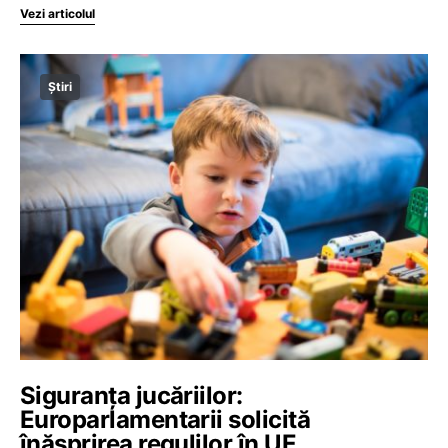
Vezi articolul
Știri
Siguranța jucăriilor:
Europarlamentarii solicită
înăsprirea regulilor în UE