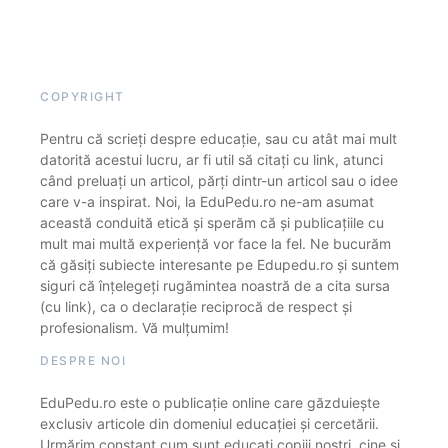
COPYRIGHT
Pentru că scrieți despre educație, sau cu atât mai mult
datorită acestui lucru, ar fi util să citați cu link, atunci
când preluați un articol, părți dintr-un articol sau o idee
care v-a inspirat. Noi, la EduPedu.ro ne-am asumat
această conduită etică și sperăm că și publicațiile cu
mult mai multă experiență vor face la fel. Ne bucurăm
că găsiți subiecte interesante pe Edupedu.ro și suntem
siguri că înțelegeți rugămintea noastră de a cita sursa
(cu link), ca o declarație reciprocă de respect și
profesionalism. Vă mulțumim!
DESPRE NOI
EduPedu.ro este o publicație online care găzduiește
exclusiv articole din domeniul educației și cercetării.
Urmărim constant cum sunt educați copiii noștri, cine și