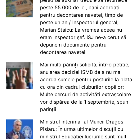
personal auxiliar trebuie să returneze
peste 55.000 de lei, bani acordați
pentru decontarea navetei, timp de
peste un an / Inspectorul general,
Marian Staicu: La vremea aceea nu
eram inspector șef. ISJ ne-a cerut să
depunem documente pentru
decontarea navetei
Mai mulți părinți solicită, într-o petiție,
anularea deciziei ISMB de a nu mai
acorda sumele pentru posturile la plata
cu ora din cadrul cluburilor copiilor:
Multe cercuri de activități extrașcolare
vor dispărea de la 1 septembrie, spun
părinții
Ministrul interimar al Muncii Dragos
Pîslaru: În urma ultimelor discuții cu
ministrul Educației lucrurile sunt mult