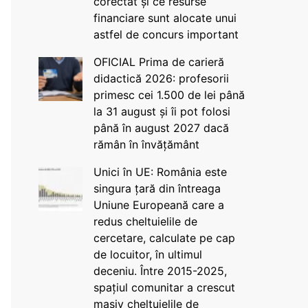
corectat și ce resurse
financiare sunt alocate unui
astfel de concurs important
OFICIAL Prima de carieră
didactică 2026: profesorii
primesc cei 1.500 de lei până
la 31 august și îi pot folosi
până în august 2027 dacă
rămân în învățământ
Unici în UE: România este
singura țară din întreaga
Uniune Europeană care a
redus cheltuielile de
cercetare, calculate pe cap
de locuitor, în ultimul
deceniu. Între 2015-2025,
spațiul comunitar a crescut
masiv cheltuielile de