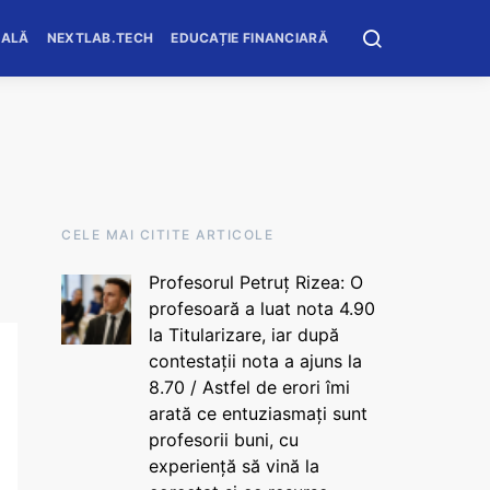
OALĂ
NEXTLAB.TECH
EDUCAȚIE FINANCIARĂ
CELE MAI CITITE ARTICOLE
Profesorul Petruț Rizea: O
profesoară a luat nota 4.90
la Titularizare, iar după
contestații nota a ajuns la
8.70 / Astfel de erori îmi
arată ce entuziasmați sunt
profesorii buni, cu
experiență să vină la