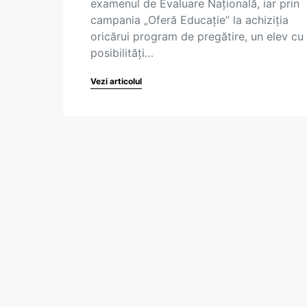
examenul de Evaluare Națională, iar prin
campania „Oferă Educație” la achiziția
oricărui program de pregătire, un elev cu
posibilități…
Vezi articolul