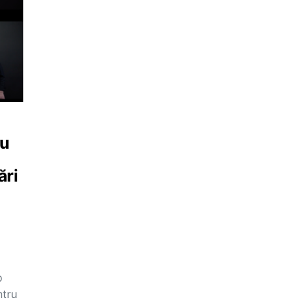
ru
ări
o
ntru