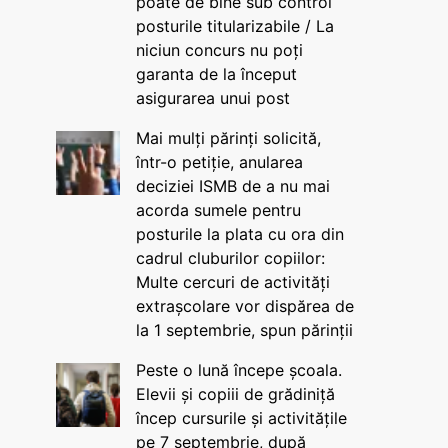
poate de bine sub control
posturile titularizabile / La
niciun concurs nu poți
garanta de la început
asigurarea unui post
Mai mulți părinți solicită,
într-o petiție, anularea
deciziei ISMB de a nu mai
acorda sumele pentru
posturile la plata cu ora din
cadrul cluburilor copiilor:
Multe cercuri de activități
extrașcolare vor dispărea de
la 1 septembrie, spun părinții
Peste o lună începe școala.
Elevii și copiii de grădiniță
încep cursurile și activitățile
pe 7 septembrie, după