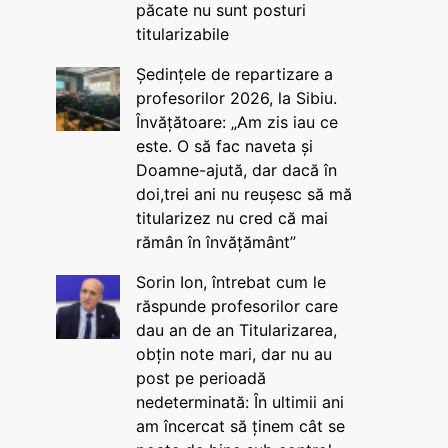
păcate nu sunt posturi
titularizabile
Ședințele de repartizare a
profesorilor 2026, la Sibiu.
Învățătoare: „Am zis iau ce
este. O să fac naveta și
Doamne-ajută, dar dacă în
doi,trei ani nu reușesc să mă
titularizez nu cred că mai
rămân în învățământ”
Sorin Ion, întrebat cum le
răspunde profesorilor care
dau an de an Titularizarea,
obțin note mari, dar nu au
post pe perioadă
nedeterminată: În ultimii ani
am încercat să ținem cât se