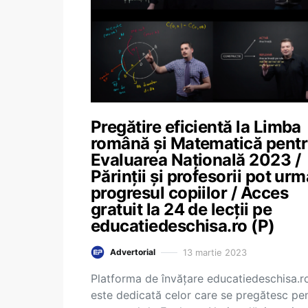
Pregătire eficientă la Limba
română și Matematică pent
Evaluarea Națională 2023 /
Părinții și profesorii pot urm
progresul copiilor / Acces
gratuit la 24 de lecții pe
educatiedeschisa.ro (P)
13 martie 2023
Advertorial
Platforma de învățare educatiedeschisa.r
este dedicată celor care se pregătesc pe