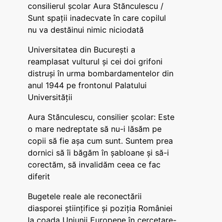
consilierul școlar Aura Stănculescu /
Sunt spații inadecvate în care copilul
nu va destăinui nimic niciodată
Universitatea din București a
reamplasat vulturul și cei doi grifoni
distruși în urma bombardamentelor din
anul 1944 pe frontonul Palatului
Universității
Aura Stănculescu, consilier școlar: Este
o mare nedreptate să nu-i lăsăm pe
copii să fie așa cum sunt. Suntem prea
dornici să îi băgăm în șabloane și să-i
corectăm, să invalidăm ceea ce fac
diferit
Bugetele reale ale reconectării
diasporei științifice și poziția României
la coada Uniunii Europene în cercetare-