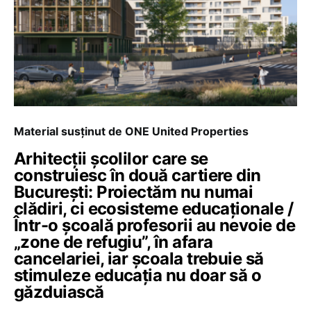
Material susținut de ONE United Properties
Arhitecții școlilor care se
construiesc în două cartiere din
București: Proiectăm nu numai
clădiri, ci ecosisteme educaționale /
Într-o școală profesorii au nevoie de
„zone de refugiu”, în afara
cancelariei, iar școala trebuie să
stimuleze educația nu doar să o
găzduiască