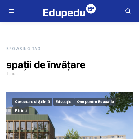
BROWSING TAG
spații de învățare
1 post
Cercetare și Știință
Educație
One pentru Educație
Părinți