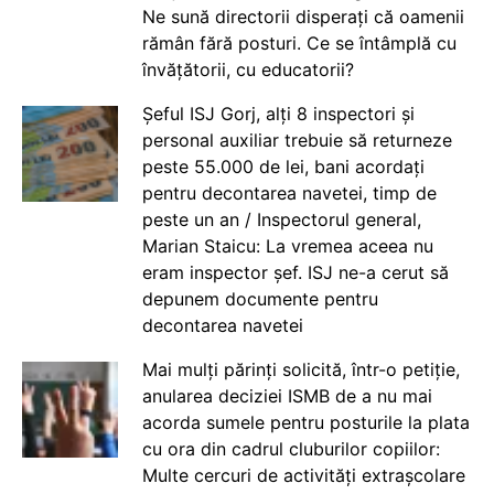
Ne sună directorii disperați că oamenii
rămân fără posturi. Ce se întâmplă cu
învățătorii, cu educatorii?
Șeful ISJ Gorj, alți 8 inspectori și
personal auxiliar trebuie să returneze
peste 55.000 de lei, bani acordați
pentru decontarea navetei, timp de
peste un an / Inspectorul general,
Marian Staicu: La vremea aceea nu
eram inspector șef. ISJ ne-a cerut să
depunem documente pentru
decontarea navetei
Mai mulți părinți solicită, într-o petiție,
anularea deciziei ISMB de a nu mai
acorda sumele pentru posturile la plata
cu ora din cadrul cluburilor copiilor:
Multe cercuri de activități extrașcolare