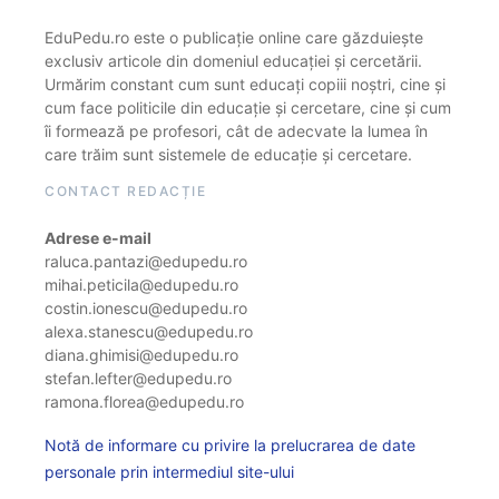
EduPedu.ro este o publicație online care găzduiește
exclusiv articole din domeniul educației și cercetării.
Urmărim constant cum sunt educați copiii noștri, cine și
cum face politicile din educație și cercetare, cine și cum
îi formează pe profesori, cât de adecvate la lumea în
care trăim sunt sistemele de educație și cercetare.
CONTACT REDACȚIE
Adrese e-mail
raluca.pantazi@edupedu.ro
mihai.peticila@edupedu.ro
costin.ionescu@edupedu.ro
alexa.stanescu@edupedu.ro
diana.ghimisi@edupedu.ro
stefan.lefter@edupedu.ro
ramona.florea@edupedu.ro
Notă de informare cu privire la prelucrarea de date
personale prin intermediul site-ului