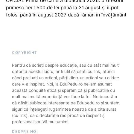
OFICIAL Prima de carieră didactică 2026: profesorii
primesc cei 1.500 de lei până la 31 august și îi pot
folosi până în august 2027 dacă rămân în învățământ
COPYRIGHT
Pentru că scrieți despre educație, sau cu atât mai mult
datorită acestui lucru, ar fi util să citați cu link, atunci
când preluați un articol, părți dintr-un articol sau o idee
care v-a inspirat. Noi, la EduPedu.ro ne-am asumat
această conduită etică și sperăm că și publicațiile cu
mult mai multă experiență vor face la fel. Ne bucurăm
că găsiți subiecte interesante pe Edupedu.ro și suntem
siguri că înțelegeți rugămintea noastră de a cita sursa
(cu link), ca o declarație reciprocă de respect și
profesionalism. Vă mulțumim!
DESPRE NOI