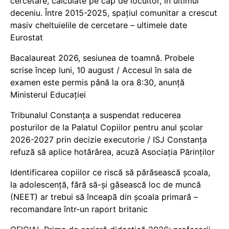
cercetare, calculate pe cap de locuitor, în ultimul
deceniu. Între 2015-2025, spațiul comunitar a crescut
masiv cheltuielile de cercetare – ultimele date
Eurostat
Bacalaureat 2026, sesiunea de toamnă. Probele
scrise încep luni, 10 august / Accesul în sala de
examen este permis până la ora 8:30, anunță
Ministerul Educației
Tribunalul Constanța a suspendat reducerea
posturilor de la Palatul Copiilor pentru anul școlar
2026-2027 prin decizie executorie / ISJ Constanța
refuză să aplice hotărârea, acuză Asociația Părinților
Identificarea copiilor ce riscă să părăsească școala,
la adolescență, fără să-și găsească loc de muncă
(NEET) ar trebui să înceapă din școala primară –
recomandare într-un raport britanic