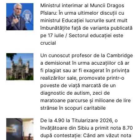
Ministrul interimar al Muncii Dragos
Pîslaru: În urma ultimelor discuții cu
ministrul Educației lucrurile sunt mult
îmbunătățite față de varianta publicată
pe 17 iulie / Sectorul educației este
crucial
Un cunoscut profesor de la Cambridge
a demisionat în urma acuzațiilor că ar
fi plagiat sau ar fi exagerat în privința
realizărilor sale, promovate printr-o
poveste de viață marcată de un
diagnostic de autism, zeci de
maratoane parcurse și milioane de lire
strânse în scopuri caritabile
De la 4.90 la Titularizare 2026, o
învățătoare din Sibiu a primit nota 8.70
după contestație: Când am văzut nota