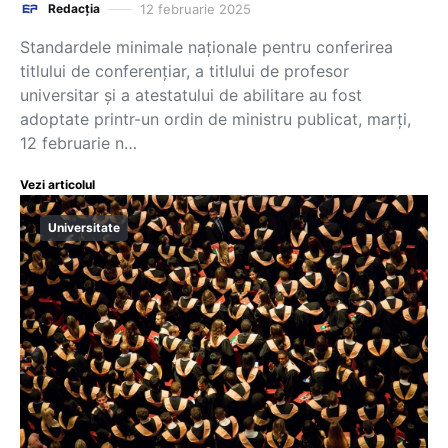
12 februarie 2025
Redacția
Standardele minimale naționale pentru conferirea
titlului de conferențiar, a titlului de profesor
universitar și a atestatului de abilitare au fost
adoptate printr-un ordin de ministru publicat, marți,
12 februarie n…
Vezi articolul
Universitate