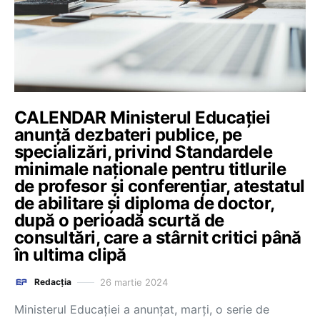
CALENDAR Ministerul Educației
anunță dezbateri publice, pe
specializări, privind Standardele
minimale naționale pentru titlurile
de profesor și conferențiar, atestatul
de abilitare și diploma de doctor,
după o perioadă scurtă de
consultări, care a stârnit critici până
în ultima clipă
26 martie 2024
Redacția
Ministerul Educației a anunțat, marți, o serie de