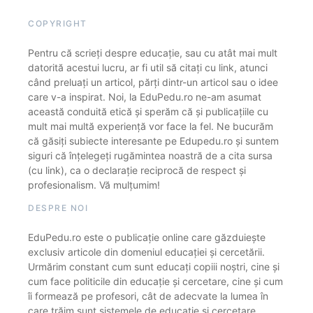
COPYRIGHT
Pentru că scrieți despre educație, sau cu atât mai mult
datorită acestui lucru, ar fi util să citați cu link, atunci
când preluați un articol, părți dintr-un articol sau o idee
care v-a inspirat. Noi, la EduPedu.ro ne-am asumat
această conduită etică și sperăm că și publicațiile cu
mult mai multă experiență vor face la fel. Ne bucurăm
că găsiți subiecte interesante pe Edupedu.ro și suntem
siguri că înțelegeți rugămintea noastră de a cita sursa
(cu link), ca o declarație reciprocă de respect și
profesionalism. Vă mulțumim!
DESPRE NOI
EduPedu.ro este o publicație online care găzduiește
exclusiv articole din domeniul educației și cercetării.
Urmărim constant cum sunt educați copiii noștri, cine și
cum face politicile din educație și cercetare, cine și cum
îi formează pe profesori, cât de adecvate la lumea în
care trăim sunt sistemele de educație și cercetare.