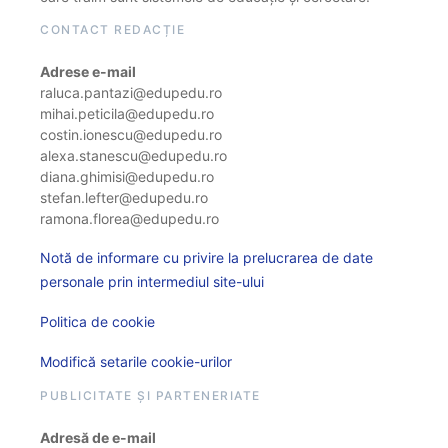
CONTACT REDACȚIE
Adrese e-mail
raluca.pantazi@edupedu.ro
mihai.peticila@edupedu.ro
costin.ionescu@edupedu.ro
alexa.stanescu@edupedu.ro
diana.ghimisi@edupedu.ro
stefan.lefter@edupedu.ro
ramona.florea@edupedu.ro
Notă de informare cu privire la prelucrarea de date
personale prin intermediul site-ului
Politica de cookie
Modifică setarile cookie-urilor
PUBLICITATE ȘI PARTENERIATE
Adresă de e-mail