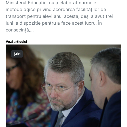
Ministerul Educației nu a elaborat normele
metodologice privind acordarea facilităților de
transport pentru elevi anul acesta, deși a avut trei
luni la dispoziție pentru a face acest lucru. În
consecință,…
Vezi articolul
Știri