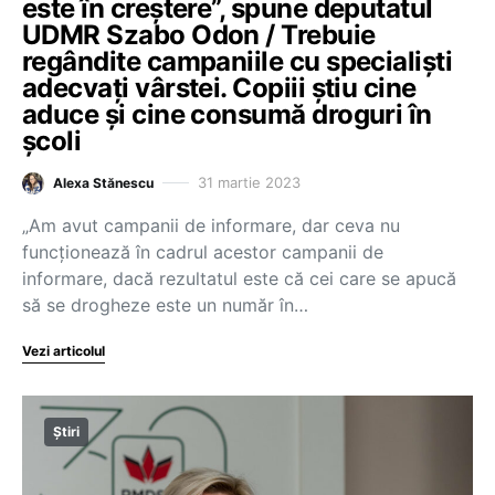
este în creștere”, spune deputatul
UDMR Szabo Odon / Trebuie
regândite campaniile cu specialiști
adecvați vârstei. Copiii știu cine
aduce și cine consumă droguri în
școli
31 martie 2023
Alexa Stănescu
„Am avut campanii de informare, dar ceva nu
funcționează în cadrul acestor campanii de
informare, dacă rezultatul este că cei care se apucă
să se drogheze este un număr în…
Vezi articolul
Știri