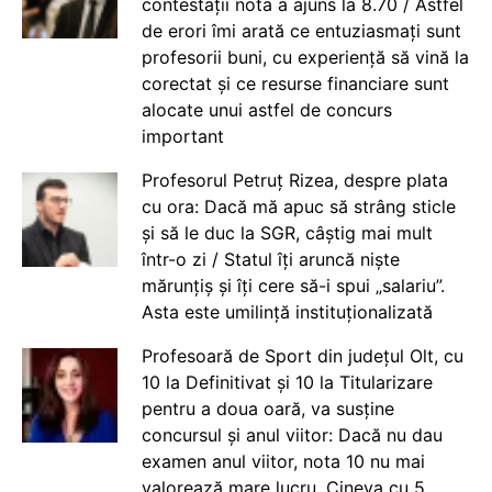
contestații nota a ajuns la 8.70 / Astfel
de erori îmi arată ce entuziasmați sunt
profesorii buni, cu experiență să vină la
corectat și ce resurse financiare sunt
alocate unui astfel de concurs
important
Profesorul Petruț Rizea, despre plata
cu ora: Dacă mă apuc să strâng sticle
și să le duc la SGR, câștig mai mult
într-o zi / Statul îți aruncă niște
mărunțiș și îți cere să-i spui „salariu”.
Asta este umilință instituționalizată
Profesoară de Sport din județul Olt, cu
10 la Definitivat și 10 la Titularizare
pentru a doua oară, va susține
concursul și anul viitor: Dacă nu dau
examen anul viitor, nota 10 nu mai
valorează mare lucru. Cineva cu 5