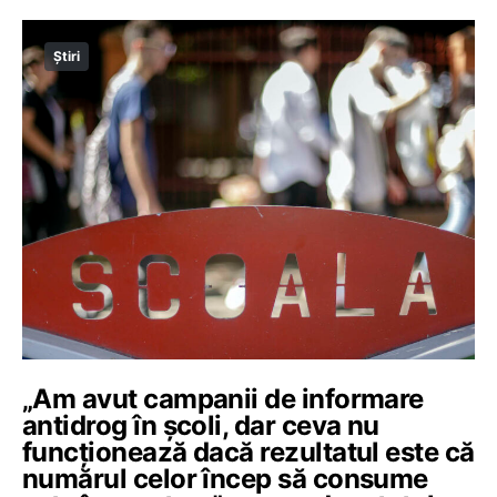
Știri
„Am avut campanii de informare
antidrog în școli, dar ceva nu
funcționează dacă rezultatul este că
numărul celor încep să consume