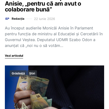
Anisie, „pentru că am avut o
colaborare bună”
22 iunie 2026
Redacția
Au început audierile Monicăi Anisie în Parlament
pentru funcția de ministru al Educației și Cercetării în
Guvernul Veștea. Deputatul UDMR Szabo Odon a
anunțat că „noi nu o să votăm…
Vezi articolul
Grădiniță
Știri