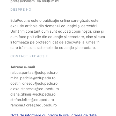
profesionalism. Vă mulțumim!
DESPRE NOI
EduPedu.ro este o publicație online care găzduiește
exclusiv articole din domeniul educației și cercetării.
Urmărim constant cum sunt educați copiii noștri, cine și
cum face politicile din educație și cercetare, cine și cum
îi formează pe profesori, cât de adecvate la lumea în
care trăim sunt sistemele de educație și cercetare.
CONTACT REDACȚIE
Adrese e-mail
raluca.pantazi@edupedu.ro
mihai.peticila@edupedu.ro
costin.ionescu@edupedu.ro
alexa.stanescu@edupedu.ro
diana.ghimisi@edupedu.ro
stefan.lefter@edupedu.ro
ramona.florea@edupedu.ro
Notă de informare cu privire la prelucrarea de date