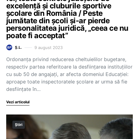
excelenţă și cluburile sportive
şcolare din România / Peste
jumătate din şcoli şi-ar pierde
personalitatea juridică, „ceea ce nu
poate fi acceptat”
9 august 2023
Ș.L.
Ordonanţa privind reducerea cheltuielilor bugetare,
respectiv partea referitoare la desfiinţarea instituţiilor
cu sub 50 de angajaţi, ar afecta domeniul Educaţiei:
aproape toate inspectoratele școlare ar urma să fie
desființate în…
Vezi articolul
Știri