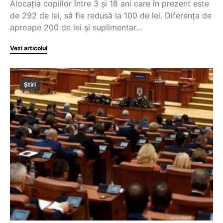
Alocația copiilor între 3 și 18 ani care în prezent este
de 292 de lei, să fie redusă la 100 de lei. Diferența de
aproape 200 de lei și suplimentar…
Vezi articolul
Știri