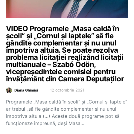
VIDEO Programele „Masa caldă în
școli” și „Cornul și laptele” să fie
gândite complementar și nu unul
împotriva altuia. Se poate rezolva
problema licitației realizând licitații
multianuale – Szabó Ödön,
vicepreședintele comisiei pentru
învățământ din Camera Deputaților
12 octombrie 2021
Diana Ghimiși
Programele „Masa caldă în școli” și „Cornul și laptele”
ar trebui „să fie gândite complementar și nu unul
împotriva altuia (…) Aceste două programe pot să
funcționeze împreună, deși Masa…