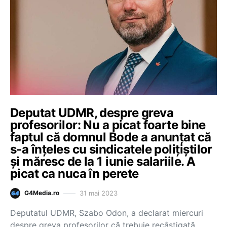
Deputat UDMR, despre greva
profesorilor: Nu a picat foarte bine
faptul că domnul Bode a anunțat că
s-a înțeles cu sindicatele polițiștilor
și măresc de la 1 iunie salariile. A
picat ca nuca în perete
31 mai 2023
G4Media.ro
Deputatul UDMR, Szabo Odon, a declarat miercuri
despre greva profesorilor că trebuie recâştigată