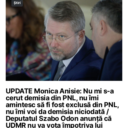
Știri
UPDATE Monica Anisie: Nu mi s-a
cerut demisia din PNL, nu îmi
amintesc să fi fost exclusă din PNL,
nu îmi voi da demisia niciodată /
Deputatul Szabo Odon anunță că
UDMR nu va vota împotriva lui