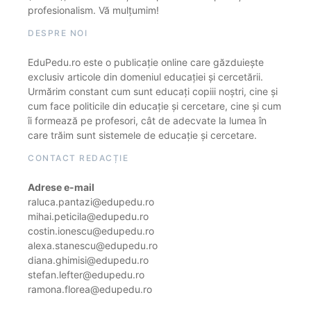
profesionalism. Vă mulțumim!
DESPRE NOI
EduPedu.ro este o publicație online care găzduiește
exclusiv articole din domeniul educației și cercetării.
Urmărim constant cum sunt educați copiii noștri, cine și
cum face politicile din educație și cercetare, cine și cum
îi formează pe profesori, cât de adecvate la lumea în
care trăim sunt sistemele de educație și cercetare.
CONTACT REDACȚIE
Adrese e-mail
raluca.pantazi@edupedu.ro
mihai.peticila@edupedu.ro
costin.ionescu@edupedu.ro
alexa.stanescu@edupedu.ro
diana.ghimisi@edupedu.ro
stefan.lefter@edupedu.ro
ramona.florea@edupedu.ro