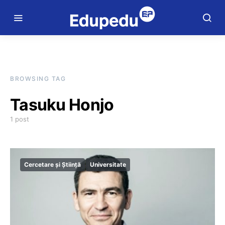
BROWSING TAG
Tasuku Honjo
1 post
Cercetare și Știință
Universitate