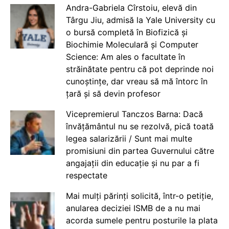
Andra-Gabriela Cîrstoiu, elevă din
Târgu Jiu, admisă la Yale University cu
o bursă completă în Biofizică și
Biochimie Moleculară și Computer
Science: Am ales o facultate în
străinătate pentru că pot deprinde noi
cunoștințe, dar vreau să mă întorc în
țară și să devin profesor
Vicepremierul Tanczos Barna: Dacă
învățământul nu se rezolvă, pică toată
legea salarizării / Sunt mai multe
promisiuni din partea Guvernului către
angajații din educație și nu par a fi
respectate
Mai mulți părinți solicită, într-o petiție,
anularea deciziei ISMB de a nu mai
acorda sumele pentru posturile la plata