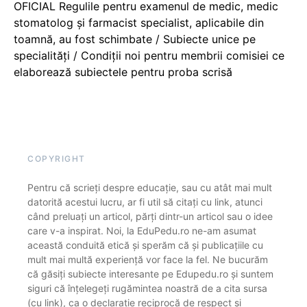
OFICIAL Regulile pentru examenul de medic, medic
stomatolog și farmacist specialist, aplicabile din
toamnă, au fost schimbate / Subiecte unice pe
specialități / Condiții noi pentru membrii comisiei ce
elaborează subiectele pentru proba scrisă
COPYRIGHT
Pentru că scrieți despre educație, sau cu atât mai mult
datorită acestui lucru, ar fi util să citați cu link, atunci
când preluați un articol, părți dintr-un articol sau o idee
care v-a inspirat. Noi, la EduPedu.ro ne-am asumat
această conduită etică și sperăm că și publicațiile cu
mult mai multă experiență vor face la fel. Ne bucurăm
că găsiți subiecte interesante pe Edupedu.ro și suntem
siguri că înțelegeți rugămintea noastră de a cita sursa
(cu link), ca o declarație reciprocă de respect și