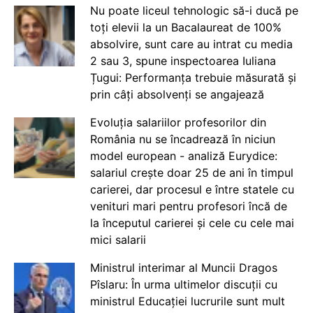
Nu poate liceul tehnologic să-i ducă pe
toți elevii la un Bacalaureat de 100%
absolvire, sunt care au intrat cu media
2 sau 3, spune inspectoarea Iuliana
Țugui: Performanța trebuie măsurată și
prin câți absolvenți se angajează
Evoluția salariilor profesorilor din
România nu se încadrează în niciun
model european - analiză Eurydice:
salariul crește doar 25 de ani în timpul
carierei, dar procesul e între statele cu
venituri mari pentru profesori încă de
la începutul carierei și cele cu cele mai
mici salarii
Ministrul interimar al Muncii Dragos
Pîslaru: În urma ultimelor discuții cu
ministrul Educației lucrurile sunt mult