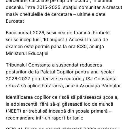
cercetare, calculate pe cap de locuitor, în ultimul
deceniu. Între 2015-2025, spațiul comunitar a crescut
masiv cheltuielile de cercetare – ultimele date
Eurostat
Bacalaureat 2026, sesiunea de toamnă. Probele
scrise încep luni, 10 august / Accesul în sala de
examen este permis până la ora 8:30, anunță
Ministerul Educației
Tribunalul Constanța a suspendat reducerea
posturilor de la Palatul Copiilor pentru anul școlar
2026-2027 prin decizie executorie / ISJ Constanța
refuză să aplice hotărârea, acuză Asociația Părinților
Identificarea copiilor ce riscă să părăsească școala,
la adolescență, fără să-și găsească loc de muncă
(NEET) ar trebui să înceapă din școala primară –
recomandare într-un raport britanic