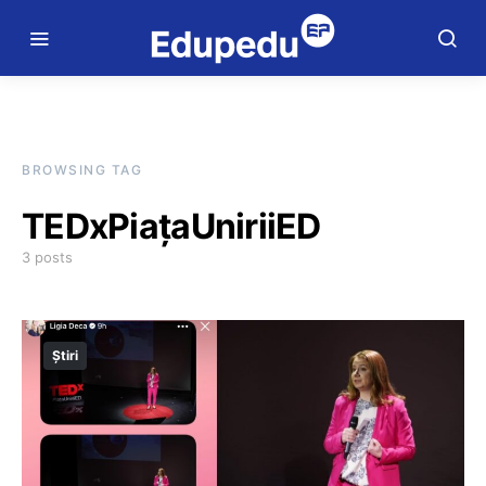
BROWSING TAG
TEDxPiațaUniriiED
3 posts
Știri