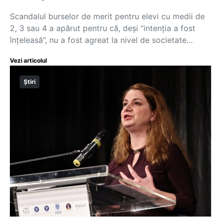
Scandalul burselor de merit pentru elevi cu medii de
2, 3 sau 4 a apărut pentru că, deși “intenția a fost
înțeleasă”, nu a fost agreat la nivel de societate…
Vezi articolul
Știri