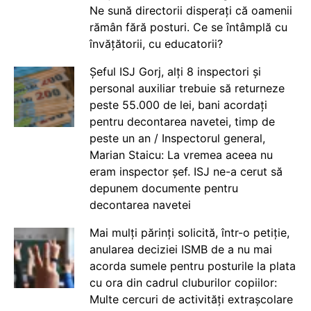
Ne sună directorii disperați că oamenii
rămân fără posturi. Ce se întâmplă cu
învățătorii, cu educatorii?
Șeful ISJ Gorj, alți 8 inspectori și
personal auxiliar trebuie să returneze
peste 55.000 de lei, bani acordați
pentru decontarea navetei, timp de
peste un an / Inspectorul general,
Marian Staicu: La vremea aceea nu
eram inspector șef. ISJ ne-a cerut să
depunem documente pentru
decontarea navetei
Mai mulți părinți solicită, într-o petiție,
anularea deciziei ISMB de a nu mai
acorda sumele pentru posturile la plata
cu ora din cadrul cluburilor copiilor:
Multe cercuri de activități extrașcolare