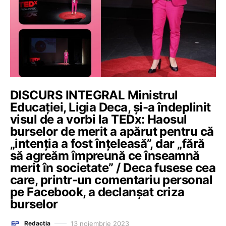
DISCURS INTEGRAL Ministrul
Educației, Ligia Deca, și-a îndeplinit
visul de a vorbi la TEDx: Haosul
burselor de merit a apărut pentru că
„intenția a fost înțeleasă”, dar „fără
să agreăm împreună ce înseamnă
merit în societate” / Deca fusese cea
care, printr-un comentariu personal
pe Facebook, a declanșat criza
burselor
13 noiembrie 2023
Redacția