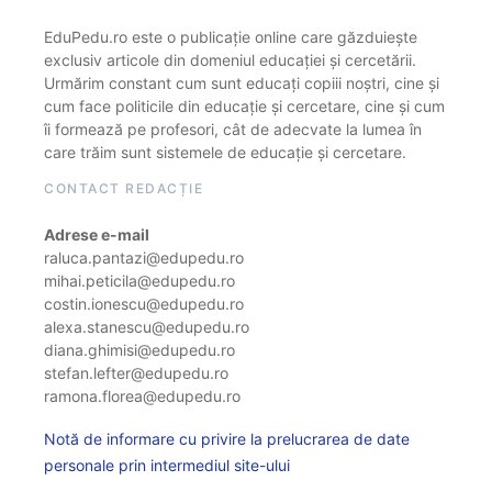
EduPedu.ro este o publicație online care găzduiește
exclusiv articole din domeniul educației și cercetării.
Urmărim constant cum sunt educați copiii noștri, cine și
cum face politicile din educație și cercetare, cine și cum
îi formează pe profesori, cât de adecvate la lumea în
care trăim sunt sistemele de educație și cercetare.
CONTACT REDACȚIE
Adrese e-mail
raluca.pantazi@edupedu.ro
mihai.peticila@edupedu.ro
costin.ionescu@edupedu.ro
alexa.stanescu@edupedu.ro
diana.ghimisi@edupedu.ro
stefan.lefter@edupedu.ro
ramona.florea@edupedu.ro
Notă de informare cu privire la prelucrarea de date
personale prin intermediul site-ului