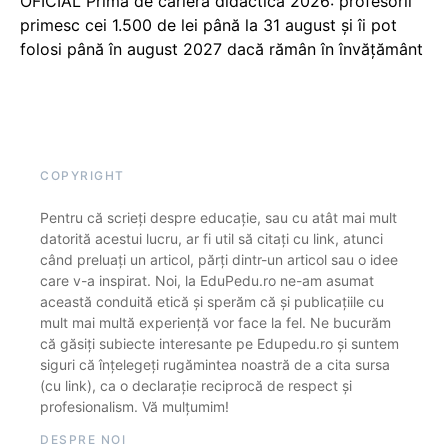
OFICIAL Prima de carieră didactică 2026: profesorii
primesc cei 1.500 de lei până la 31 august și îi pot
folosi până în august 2027 dacă rămân în învățământ
COPYRIGHT
Pentru că scrieți despre educație, sau cu atât mai mult
datorită acestui lucru, ar fi util să citați cu link, atunci
când preluați un articol, părți dintr-un articol sau o idee
care v-a inspirat. Noi, la EduPedu.ro ne-am asumat
această conduită etică și sperăm că și publicațiile cu
mult mai multă experiență vor face la fel. Ne bucurăm
că găsiți subiecte interesante pe Edupedu.ro și suntem
siguri că înțelegeți rugămintea noastră de a cita sursa
(cu link), ca o declarație reciprocă de respect și
profesionalism. Vă mulțumim!
DESPRE NOI