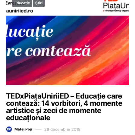
Educație
Știri
TEDxPiațaUniriiED – Educație care
contează: 14 vorbitori, 4 momente
artistice și zeci de momente
educaționale
28 decembrie 2018
Matei Pop