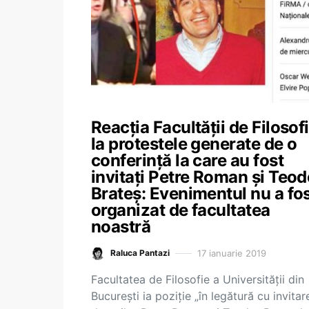
Reacția Facultății de Filosof
la protestele generate de o
conferință la care au fost
invitați Petre Roman și Teod
Brateș: Evenimentul nu a fo
organizat de facultatea
noastră
17 ianuarie 2019
Raluca Pantazi
Facultatea de Filosofie a Universității din
București ia poziție „în legătură cu invitar