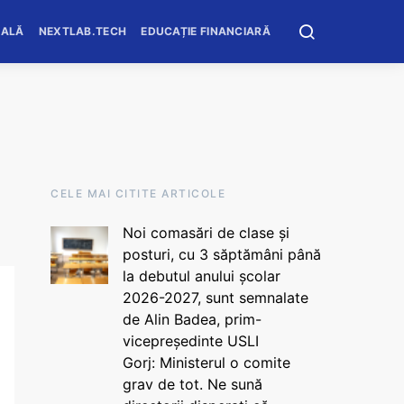
OALĂ
NEXTLAB.TECH
EDUCAȚIE FINANCIARĂ
CELE MAI CITITE ARTICOLE
Noi comasări de clase și
posturi, cu 3 săptămâni până
la debutul anului școlar
2026-2027, sunt semnalate
de Alin Badea, prim-
vicepreședinte USLI
Gorj: Ministerul o comite
grav de tot. Ne sună