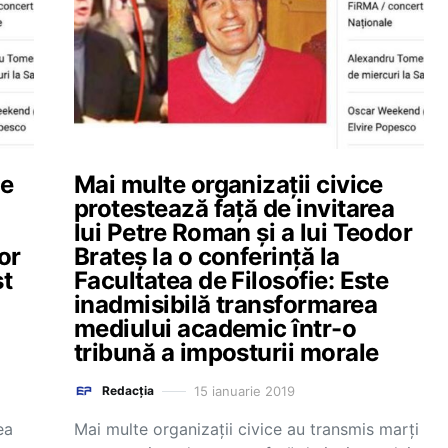
ie
Mai multe organizații civice
protestează față de invitarea
lui Petre Roman și a lui Teodor
or
Brateș la o conferință la
st
Facultatea de Filosofie: Este
inadmisibilă transformarea
mediului academic într-o
tribună a imposturii morale
15 ianuarie 2019
Redacția
ea
Mai multe organizații civice au transmis marți