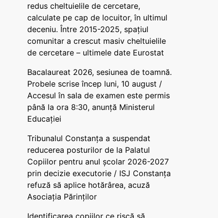
redus cheltuielile de cercetare,
calculate pe cap de locuitor, în ultimul
deceniu. Între 2015-2025, spațiul
comunitar a crescut masiv cheltuielile
de cercetare – ultimele date Eurostat
Bacalaureat 2026, sesiunea de toamnă.
Probele scrise încep luni, 10 august /
Accesul în sala de examen este permis
până la ora 8:30, anunță Ministerul
Educației
Tribunalul Constanța a suspendat
reducerea posturilor de la Palatul
Copiilor pentru anul școlar 2026-2027
prin decizie executorie / ISJ Constanța
refuză să aplice hotărârea, acuză
Asociația Părinților
Identificarea copiilor ce riscă să