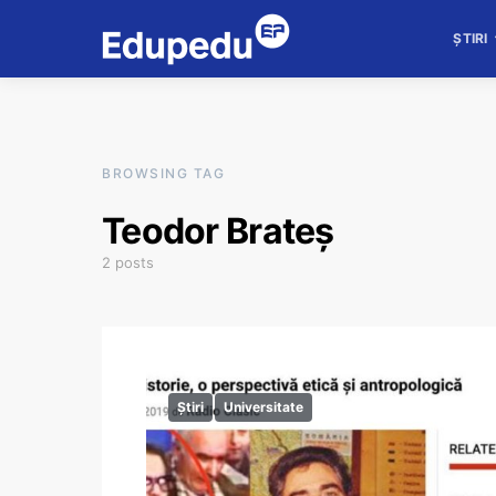
ȘTIRI
BROWSING TAG
Teodor Brateș
2 posts
Știri
Universitate