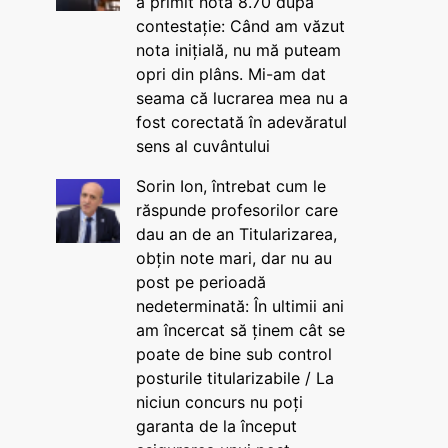
a primit nota 8.70 după
contestație: Când am văzut
nota inițială, nu mă puteam
opri din plâns. Mi-am dat
seama că lucrarea mea nu a
fost corectată în adevăratul
sens al cuvântului
Sorin Ion, întrebat cum le
răspunde profesorilor care
dau an de an Titularizarea,
obțin note mari, dar nu au
post pe perioadă
nedeterminată: În ultimii ani
am încercat să ținem cât se
poate de bine sub control
posturile titularizabile / La
niciun concurs nu poți
garanta de la început