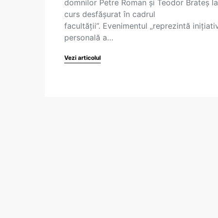
domnilor Petre Roman și Teodor Brateș la
curs desfășurat în cadrul
facultății”. Evenimentul „reprezintă inițiati
personală a…
Vezi articolul