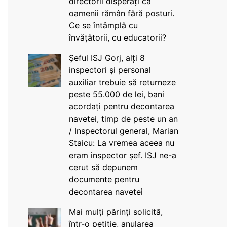
directorii disperați că
oamenii rămân fără posturi.
Ce se întâmplă cu
învățătorii, cu educatorii?
Șeful ISJ Gorj, alți 8
inspectori și personal
auxiliar trebuie să returneze
peste 55.000 de lei, bani
acordați pentru decontarea
navetei, timp de peste un an
/ Inspectorul general, Marian
Staicu: La vremea aceea nu
eram inspector șef. ISJ ne-a
cerut să depunem
documente pentru
decontarea navetei
Mai mulți părinți solicită,
într-o petiție, anularea