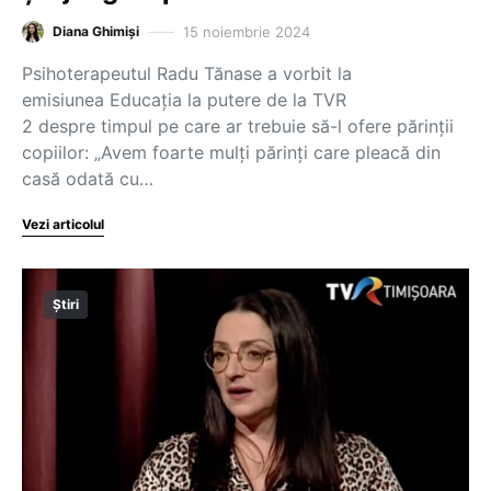
15 noiembrie 2024
Diana Ghimiși
Psihoterapeutul Radu Tănase a vorbit la
emisiunea Educația la putere de la TVR
2 despre timpul pe care ar trebuie să-l ofere părinții
copiilor: „Avem foarte mulți părinți care pleacă din
casă odată cu…
Vezi articolul
Știri