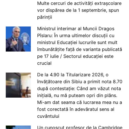
Multe cercuri de activități extrașcolare
vor dispărea de la 1 septembrie, spun
părinții
Ministrul interimar al Muncii Dragos
Pîslaru: În urma ultimelor discuții cu
ministrul Educației lucrurile sunt mult
îmbunătățite față de varianta publicată
pe 17 iulie / Sectorul educației este
crucial
De la 4.90 la Titularizare 2026, o
învățătoare din Sibiu a primit nota 8.70
după contestație: Când am văzut nota
inițială, nu mă puteam opri din plâns.
Mi-am dat seama că lucrarea mea nu a
fost corectată în adevăratul sens al
cuvântului
Un cunoscut profesor de la Cambridge