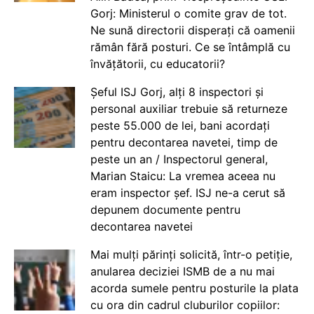
Gorj: Ministerul o comite grav de tot.
Ne sună directorii disperați că oamenii
rămân fără posturi. Ce se întâmplă cu
învățătorii, cu educatorii?
Șeful ISJ Gorj, alți 8 inspectori și
personal auxiliar trebuie să returneze
peste 55.000 de lei, bani acordați
pentru decontarea navetei, timp de
peste un an / Inspectorul general,
Marian Staicu: La vremea aceea nu
eram inspector șef. ISJ ne-a cerut să
depunem documente pentru
decontarea navetei
Mai mulți părinți solicită, într-o petiție,
anularea deciziei ISMB de a nu mai
acorda sumele pentru posturile la plata
cu ora din cadrul cluburilor copiilor: