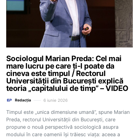
Sociologul Marian Preda: Cel mai
mare lucru pe care ți-l poate da
cineva este timpul / Rectorul
Universității din București explică
teoria „capitalului de timp” – VIDEO
6 iunie 2026
Redacția
Timpul este „unica dimensiune umană”, spune Marian
Preda, rectorul Universității din București, care
propune o nouă perspectivă sociologică asupra
modului în care oamenii își trăiesc viața: aceea a