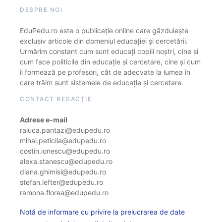
DESPRE NOI
EduPedu.ro este o publicație online care găzduiește
exclusiv articole din domeniul educației și cercetării.
Urmărim constant cum sunt educați copiii noștri, cine și
cum face politicile din educație și cercetare, cine și cum
îi formează pe profesori, cât de adecvate la lumea în
care trăim sunt sistemele de educație și cercetare.
CONTACT REDACȚIE
Adrese e-mail
raluca.pantazi@edupedu.ro
mihai.peticila@edupedu.ro
costin.ionescu@edupedu.ro
alexa.stanescu@edupedu.ro
diana.ghimisi@edupedu.ro
stefan.lefter@edupedu.ro
ramona.florea@edupedu.ro
Notă de informare cu privire la prelucrarea de date