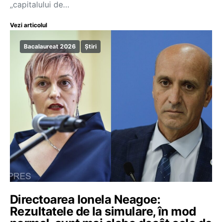
„capitalului de…
Vezi articolul
Bacalaureat 2026
Știri
Directoarea Ionela Neagoe:
Rezultatele de la simulare, în mod