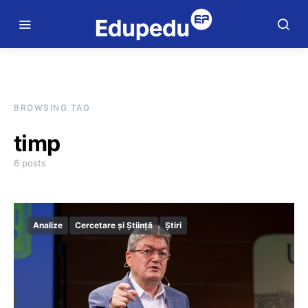
BROWSING TAG
timp
6 posts
Analize
Cercetare și Știință
Știri