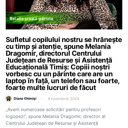
Sufletul copilului nostru se hrănește
cu timp și atenție, spune Melania
Dragomir, directorul Centrului
Județean de Resurse și Asistență
Educațională Timiș: Copiii noștri
vorbesc cu un părinte care are un
laptop în față, un telefon sau foarte,
foarte multe lucruri de făcut
4 noiembrie 2024
Diana Ghimiși
„Avem numeroase solicitări pentru profesori
logopezi”, spune Melania Dragomir, director al
Centrului Județean de Resurse și Asistență