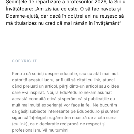
Ședințele de repartizare a profesorilor 2026, la Sibiu.
Învățătoare: „Am zis iau ce este. O să fac naveta și
Doamne-ajută, dar dacă în doi,trei ani nu reușesc să
mă titularizez nu cred că mai rămân în învățământ”
COPYRIGHT
Pentru că scrieți despre educație, sau cu atât mai mult
datorită acestui lucru, ar fi util să citați cu link, atunci
când preluați un articol, părți dintr-un articol sau o idee
care v-a inspirat. Noi, la EduPedu.ro ne-am asumat
această conduită etică și sperăm că și publicațiile cu
mult mai multă experiență vor face la fel. Ne bucurăm
că găsiți subiecte interesante pe Edupedu.ro și suntem
siguri că înțelegeți rugămintea noastră de a cita sursa
(cu link), ca o declarație reciprocă de respect și
profesionalism. Vă mulțumim!