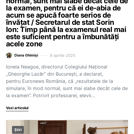
normal, sunt mai slabe decât cele de
la examen, pentru că ei de-abia de
acum se apucă foarte serios de
învățat / Secretarul de stat Sorin
Ion: Timp până la examenul real mai
este suficient pentru a îmbunătăți
acele zone
9 aprilie 2025
Diana Ghimiși
Ionela Neagoe, directorul Colegiului Național
„Gheorghe Lazăr” din București, a declarat,
pentru Euronews România, că „rezultatele de la
simulare, în mod normal, sunt mai slabe decât cele de
la examen”. Potrivit profesoarei, elevii…
Vezi articolul
Știri