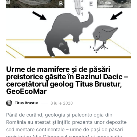
Urme de mamifere și de păsări
preistorice găsite în Bazinul Dacic –
cercetătorul geolog Titus Brustur,
GeoEcoMar
8 iulie 2020
Titus Brustur
Până de curând, geologia și paleontologia din
România au atestat științific prezența unor depozite
sedimentare continentale – urme de pași de păsări
preistorice (din Oligocenul superior) şi combinația