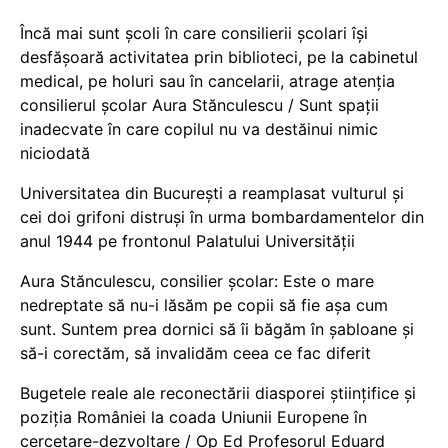
Încă mai sunt școli în care consilierii școlari își
desfășoară activitatea prin biblioteci, pe la cabinetul
medical, pe holuri sau în cancelarii, atrage atenția
consilierul școlar Aura Stănculescu / Sunt spații
inadecvate în care copilul nu va destăinui nimic
niciodată
Universitatea din București a reamplasat vulturul și
cei doi grifoni distruși în urma bombardamentelor din
anul 1944 pe frontonul Palatului Universității
Aura Stănculescu, consilier școlar: Este o mare
nedreptate să nu-i lăsăm pe copii să fie așa cum
sunt. Suntem prea dornici să îi băgăm în șabloane și
să-i corectăm, să invalidăm ceea ce fac diferit
Bugetele reale ale reconectării diasporei științifice și
poziția României la coada Uniunii Europene în
cercetare-dezvoltare / Op Ed Profesorul Eduard