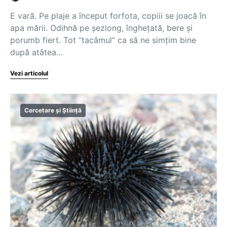
E vară. Pe plaje a început forfota, copiii se joacă în
apa mării. Odihnă pe şezlong, îngheţată, bere şi
porumb fiert. Tot ”tacâmul” ca să ne simţim bine
după atâtea…
Vezi articolul
Cercetare și Știință