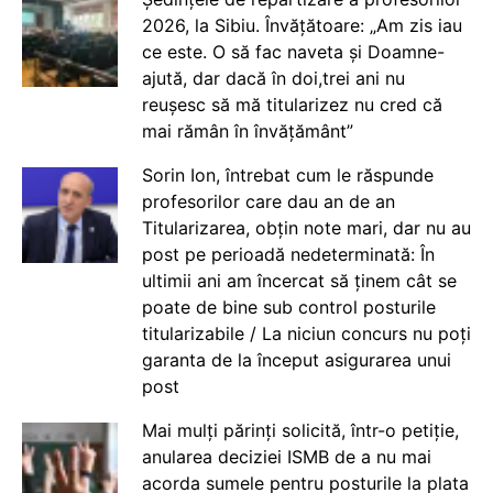
2026, la Sibiu. Învățătoare: „Am zis iau
ce este. O să fac naveta și Doamne-
ajută, dar dacă în doi,trei ani nu
reușesc să mă titularizez nu cred că
mai rămân în învățământ”
Sorin Ion, întrebat cum le răspunde
profesorilor care dau an de an
Titularizarea, obțin note mari, dar nu au
post pe perioadă nedeterminată: În
ultimii ani am încercat să ținem cât se
poate de bine sub control posturile
titularizabile / La niciun concurs nu poți
garanta de la început asigurarea unui
post
Mai mulți părinți solicită, într-o petiție,
anularea deciziei ISMB de a nu mai
acorda sumele pentru posturile la plata