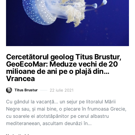
Cercetătorul geolog Titus Brustur,
GeoEcoMar: Meduze vechi de 20
milioane de ani pe o plajă din…
Vrancea
22 iulie 2021
Titus Brustur
Cu gândul la vacanță… un sejur pe litoralul Mării
Negre sau, și mai bine, o plecare în frumoasa Grecie,
cu soarele ei atotstăpânitor pe cerul albastru
mediteraneean, ascultam deunăzi în…