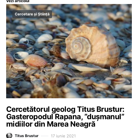
Vezi articolul
Cercetare și Știință
Cercetătorul geolog Titus Brustur:
Gasteropodul Rapana, ”dușmanul”
midiilor din Marea Neagră
17 iunie 2021
Titus Brustur