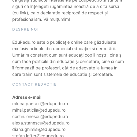
siguri că înțelegeți rugămintea noastră de a cita sursa
(cu link), ca o declarație reciprocă de respect și
profesionalism. Vă mulțumim!
DESPRE NOI
EduPedu.ro este o publicație online care găzduiește
exclusiv articole din domeniul educației și cercetării.
Urmărim constant cum sunt educați copiii noștri, cine și
cum face politicile din educație și cercetare, cine și cum
îi formează pe profesori, cât de adecvate la lumea în
care trăim sunt sistemele de educație și cercetare.
CONTACT REDACȚIE
Adrese e-mail
raluca.pantazi@edupedu.ro
mihai.peticila@edupedu.ro
costin.ionescu@edupedu.ro
alexa.stanescu@edupedu.ro
diana.ghimisi@edupedu.ro
stefan.lefter@edupedu.ro