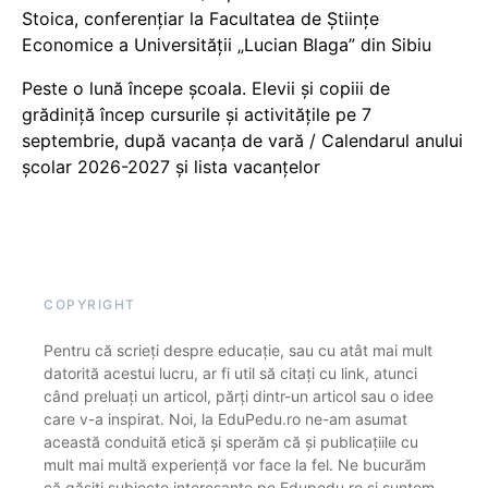
Stoica, conferențiar la Facultatea de Științe
Economice a Universității „Lucian Blaga” din Sibiu
Peste o lună începe școala. Elevii și copiii de
grădiniță încep cursurile și activitățile pe 7
septembrie, după vacanța de vară / Calendarul anului
școlar 2026-2027 și lista vacanțelor
COPYRIGHT
Pentru că scrieți despre educație, sau cu atât mai mult
datorită acestui lucru, ar fi util să citați cu link, atunci
când preluați un articol, părți dintr-un articol sau o idee
care v-a inspirat. Noi, la EduPedu.ro ne-am asumat
această conduită etică și sperăm că și publicațiile cu
mult mai multă experiență vor face la fel. Ne bucurăm
că găsiți subiecte interesante pe Edupedu.ro și suntem