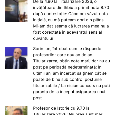
De la 4.90 la Titularizare 2026, o
învățătoare din Sibiu a primit nota 8.70
după contestație: Când am văzut nota
inițială, nu mă puteam opri din plâns.
Mi-am dat seama că lucrarea mea nu a
fost corectată în adevăratul sens al
cuvântului
Sorin Ion, întrebat cum le răspunde
profesorilor care dau an de an
Titularizarea, obțin note mari, dar nu au
post pe perioadă nedeterminată: În
ultimii ani am încercat să ținem cât se
poate de bine sub control posturile
titularizabile / La niciun concurs nu poți
garanta de la început asigurarea unui
post
Profesor de Istorie cu 9.70 la
Titularizare 2026: Nu prea sunt mari