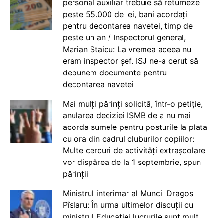
personal auxiliar trebuie să returneze
peste 55.000 de lei, bani acordați
pentru decontarea navetei, timp de
peste un an / Inspectorul general,
Marian Staicu: La vremea aceea nu
eram inspector șef. ISJ ne-a cerut să
depunem documente pentru
decontarea navetei
Mai mulți părinți solicită, într-o petiție,
anularea deciziei ISMB de a nu mai
acorda sumele pentru posturile la plata
cu ora din cadrul cluburilor copiilor:
Multe cercuri de activități extrașcolare
vor dispărea de la 1 septembrie, spun
părinții
Ministrul interimar al Muncii Dragos
Pîslaru: În urma ultimelor discuții cu
ministrul Educației lucrurile sunt mult