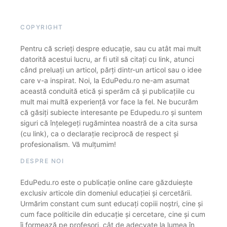
COPYRIGHT
Pentru că scrieți despre educație, sau cu atât mai mult
datorită acestui lucru, ar fi util să citați cu link, atunci
când preluați un articol, părți dintr-un articol sau o idee
care v-a inspirat. Noi, la EduPedu.ro ne-am asumat
această conduită etică și sperăm că și publicațiile cu
mult mai multă experiență vor face la fel. Ne bucurăm
că găsiți subiecte interesante pe Edupedu.ro și suntem
siguri că înțelegeți rugămintea noastră de a cita sursa
(cu link), ca o declarație reciprocă de respect și
profesionalism. Vă mulțumim!
DESPRE NOI
EduPedu.ro este o publicație online care găzduiește
exclusiv articole din domeniul educației și cercetării.
Urmărim constant cum sunt educați copiii noștri, cine și
cum face politicile din educație și cercetare, cine și cum
îi formează pe profesori, cât de adecvate la lumea în