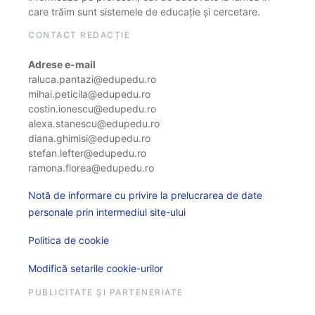
care trăim sunt sistemele de educație și cercetare.
CONTACT REDACȚIE
Adrese e-mail
raluca.pantazi@edupedu.ro
mihai.peticila@edupedu.ro
costin.ionescu@edupedu.ro
alexa.stanescu@edupedu.ro
diana.ghimisi@edupedu.ro
stefan.lefter@edupedu.ro
ramona.florea@edupedu.ro
Notă de informare cu privire la prelucrarea de date
personale prin intermediul site-ului
Politica de cookie
Modifică setarile cookie-urilor
PUBLICITATE ȘI PARTENERIATE