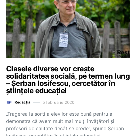
Clasele diverse vor crește
solidaritatea socială, pe termen lung
– Șerban Iosifescu, cercetător în
științele educației
5 februarie 2020
Redacția
„Tragerea la sorți a elevilor este bună pentru a
demonstra că avem mult mai mulți învățători și
profesori de calitate decât se crede”, spune Șerban
Iosifescu, cercetător în științele educației…