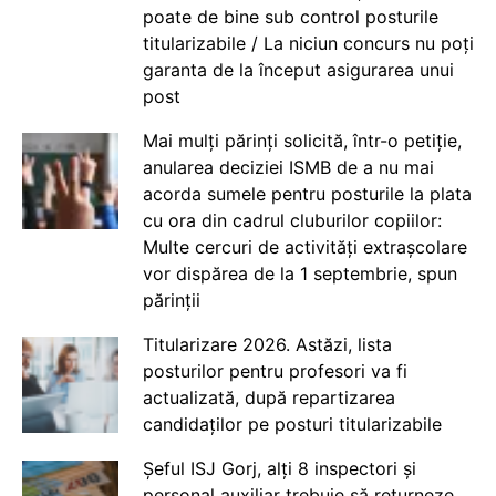
poate de bine sub control posturile
titularizabile / La niciun concurs nu poți
garanta de la început asigurarea unui
post
Mai mulți părinți solicită, într-o petiție,
anularea deciziei ISMB de a nu mai
acorda sumele pentru posturile la plata
cu ora din cadrul cluburilor copiilor:
Multe cercuri de activități extrașcolare
vor dispărea de la 1 septembrie, spun
părinții
Titularizare 2026. Astăzi, lista
posturilor pentru profesori va fi
actualizată, după repartizarea
candidaților pe posturi titularizabile
Șeful ISJ Gorj, alți 8 inspectori și
personal auxiliar trebuie să returneze