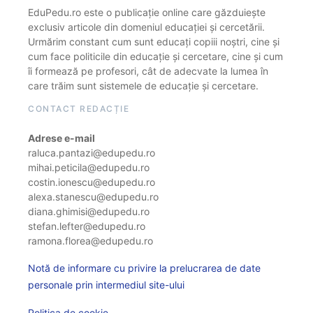
EduPedu.ro este o publicație online care găzduiește
exclusiv articole din domeniul educației și cercetării.
Urmărim constant cum sunt educați copiii noștri, cine și
cum face politicile din educație și cercetare, cine și cum
îi formează pe profesori, cât de adecvate la lumea în
care trăim sunt sistemele de educație și cercetare.
CONTACT REDACȚIE
Adrese e-mail
raluca.pantazi@edupedu.ro
mihai.peticila@edupedu.ro
costin.ionescu@edupedu.ro
alexa.stanescu@edupedu.ro
diana.ghimisi@edupedu.ro
stefan.lefter@edupedu.ro
ramona.florea@edupedu.ro
Notă de informare cu privire la prelucrarea de date
personale prin intermediul site-ului
Politica de cookie