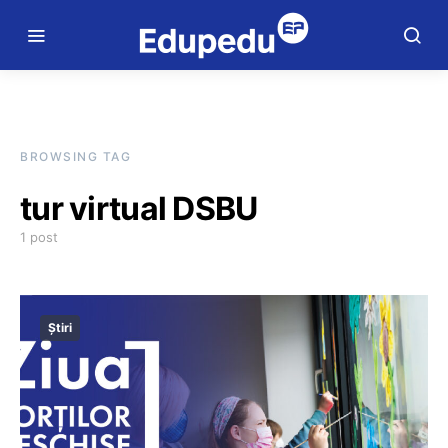
BROWSING TAG
tur virtual DSBU
1 post
Știri