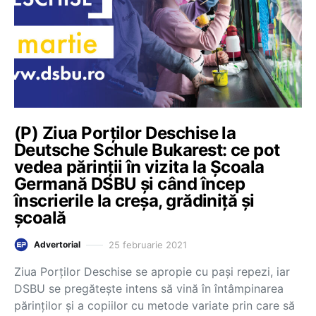
(P) Ziua Porților Deschise la
Deutsche Schule Bukarest: ce pot
vedea părinții în vizita la Școala
Germană DSBU și când încep
înscrierile la creșa, grădiniță și
școală
25 februarie 2021
Advertorial
Ziua Porților Deschise se apropie cu pași repezi, iar
DSBU se pregătește intens să vină în întâmpinarea
părinților și a copiilor cu metode variate prin care să