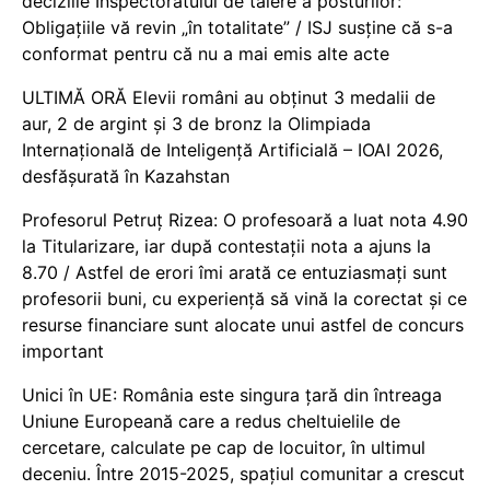
deciziile Inspectoratului de tăiere a posturilor:
Obligațiile vă revin „în totalitate” / ISJ susține că s-a
conformat pentru că nu a mai emis alte acte
ULTIMĂ ORĂ Elevii români au obținut 3 medalii de
aur, 2 de argint și 3 de bronz la Olimpiada
Internațională de Inteligență Artificială – IOAI 2026,
desfășurată în Kazahstan
Profesorul Petruț Rizea: O profesoară a luat nota 4.90
la Titularizare, iar după contestații nota a ajuns la
8.70 / Astfel de erori îmi arată ce entuziasmați sunt
profesorii buni, cu experiență să vină la corectat și ce
resurse financiare sunt alocate unui astfel de concurs
important
Unici în UE: România este singura țară din întreaga
Uniune Europeană care a redus cheltuielile de
cercetare, calculate pe cap de locuitor, în ultimul
deceniu. Între 2015-2025, spațiul comunitar a crescut