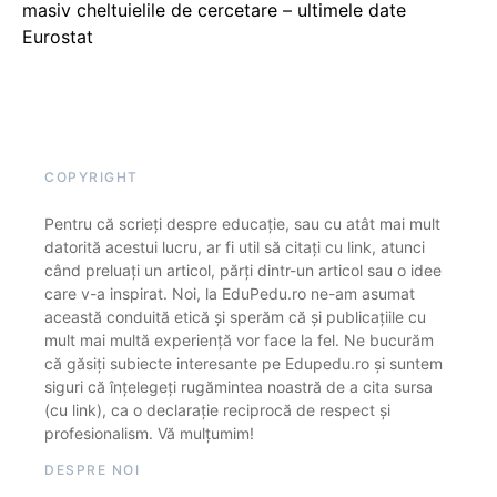
masiv cheltuielile de cercetare – ultimele date
Eurostat
COPYRIGHT
Pentru că scrieți despre educație, sau cu atât mai mult
datorită acestui lucru, ar fi util să citați cu link, atunci
când preluați un articol, părți dintr-un articol sau o idee
care v-a inspirat. Noi, la EduPedu.ro ne-am asumat
această conduită etică și sperăm că și publicațiile cu
mult mai multă experiență vor face la fel. Ne bucurăm
că găsiți subiecte interesante pe Edupedu.ro și suntem
siguri că înțelegeți rugămintea noastră de a cita sursa
(cu link), ca o declarație reciprocă de respect și
profesionalism. Vă mulțumim!
DESPRE NOI