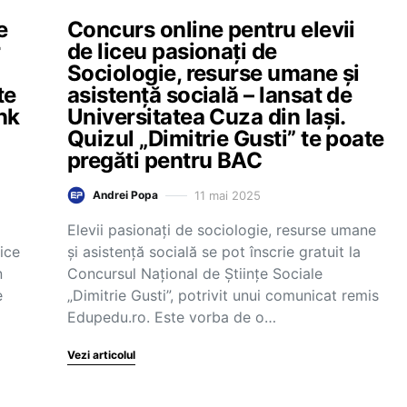
e
Concurs online pentru elevii
r
de liceu pasionați de
Sociologie, resurse umane și
te
asistență socială – lansat de
nk
Universitatea Cuza din Iași.
Quizul „Dimitrie Gusti” te poate
pregăti pentru BAC
11 mai 2025
Andrei Popa
Elevii pasionați de sociologie, resurse umane
ice
și asistență socială se pot înscrie gratuit la
n
Concursul Național de Științe Sociale
e
„Dimitrie Gusti”, potrivit unui comunicat remis
Edupedu.ro. Este vorba de o…
Vezi articolul