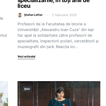
specializările, în toți anii de
liceu
2 februarie 2025
Ștefan Lefter
de
Profesorii de la Facultatea de Istorie a
Universității „Alexandru Ioan Cuza” din Iași
ntul
fac apel la solidaritate către profesorii de
specialitate, inspectorii școlari, cercetătorii și
muzeografii din țară. Reacția lor…
Vezi articolul
Știri