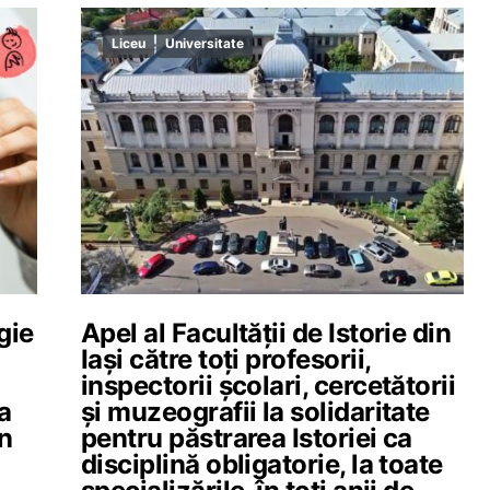
Liceu
Universitate
gie
Apel al Facultății de Istorie din
Iași către toți profesorii,
inspectorii școlari, cercetătorii
a
și muzeografii la solidaritate
in
pentru păstrarea Istoriei ca
disciplină obligatorie, la toate