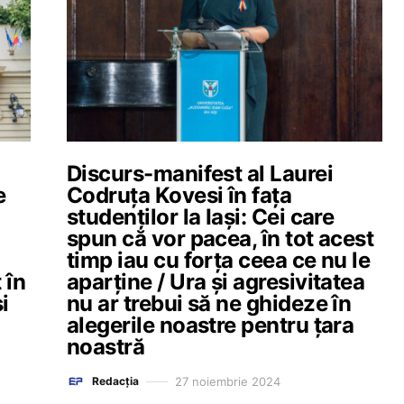
Discurs-manifest al Laurei
e
Codruța Kovesi în fața
studenților la Iași: Cei care
spun că vor pacea, în tot acest
u
timp iau cu forța ceea ce nu le
 în
aparține / Ura și agresivitatea
i
nu ar trebui să ne ghideze în
alegerile noastre pentru țara
noastră
27 noiembrie 2024
Redacția