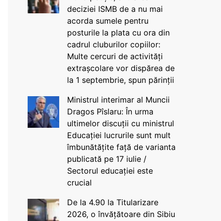
deciziei ISMB de a nu mai
acorda sumele pentru
posturile la plata cu ora din
cadrul cluburilor copiilor:
Multe cercuri de activități
extrașcolare vor dispărea de
la 1 septembrie, spun părinții
Ministrul interimar al Muncii
Dragos Pîslaru: În urma
ultimelor discuții cu ministrul
Educației lucrurile sunt mult
îmbunătățite față de varianta
publicată pe 17 iulie /
Sectorul educației este
crucial
De la 4.90 la Titularizare
2026, o învățătoare din Sibiu