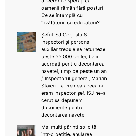
directorii disperați că
oamenii rămân fără posturi.
Ce se întâmplă cu
învățătorii, cu educatorii?
Șeful ISJ Gorj, alți 8
inspectori și personal
auxiliar trebuie să returneze
peste 55.000 de lei, bani
acordați pentru decontarea
navetei, timp de peste un an
/ Inspectorul general, Marian
Staicu: La vremea aceea nu
eram inspector șef. ISJ ne-a
cerut să depunem
documente pentru
decontarea navetei
Mai mulți părinți solicită,
într-o petiție, anularea