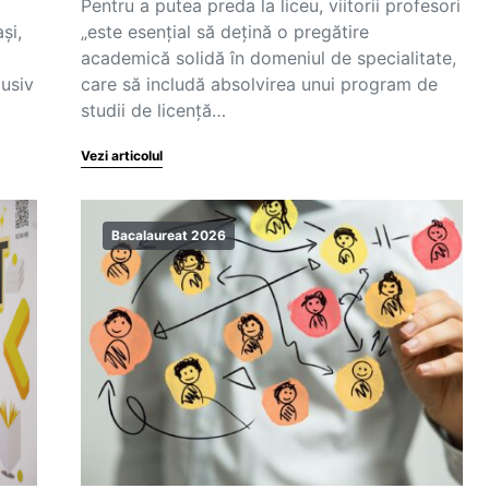
Pentru a putea preda la liceu, viitorii profesori
și,
„este esențial să dețină o pregătire
academică solidă în domeniul de specialitate,
lusiv
care să includă absolvirea unui program de
studii de licență…
Vezi articolul
Bacalaureat 2026