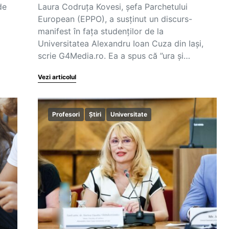
de
Laura Codruța Kovesi, șefa Parchetului
European (EPPO), a susținut un discurs-
manifest în fața studenților de la
Universitatea Alexandru Ioan Cuza din Iași,
scrie G4Media.ro. Ea a spus că ”ura și…
Vezi articolul
Profesori
Știri
Universitate