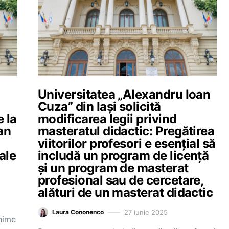
Universitatea „Alexandru Ioan
Cuza” din Iași solicită
e la
modificarea legii privind
an
masteratul didactic: Pregătirea
viitorilor profesori e esențial să
ale
includă un program de licență
și un program de masterat
profesional sau de cercetare,
alături de un masterat didactic
27 iunie 2025
Laura Cononenco
nime