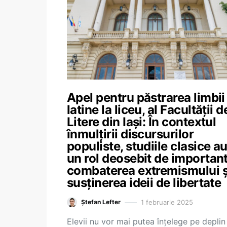
Apel pentru păstrarea limbii
latine la liceu, al Facultății d
Litere din Iași: În contextul
înmulțirii discursurilor
populiste, studiile clasice a
un rol deosebit de important
combaterea extremismului ș
susținerea ideii de libertate
1 februarie 2025
Ștefan Lefter
Elevii nu vor mai putea înțelege pe deplin