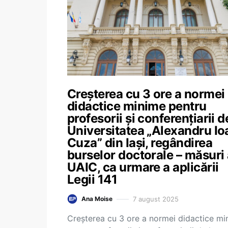
Creșterea cu 3 ore a normei
didactice minime pentru
profesorii și conferențiarii d
Universitatea „Alexandru Io
Cuza” din Iași, regândirea
burselor doctorale – măsuri 
UAIC, ca urmare a aplicării
Legii 141
7 august 2025
Ana Moise
Creșterea cu 3 ore a normei didactice mi