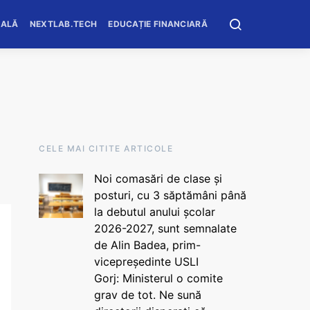
OALĂ
NEXTLAB.TECH
EDUCAȚIE FINANCIARĂ
CELE MAI CITITE ARTICOLE
Noi comasări de clase și
posturi, cu 3 săptămâni până
la debutul anului școlar
2026-2027, sunt semnalate
de Alin Badea, prim-
vicepreședinte USLI
Gorj: Ministerul o comite
grav de tot. Ne sună