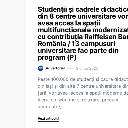
Studenții și cadrele didactic
din 8 centre universitare vo
avea acces la spații
multifuncționale moderniza
cu contribuția Raiffeisen Ba
România / 13 campusuri
universitare fac parte din
program (P)
3 iunie 2025
Advertorial
Peste 100.000 de studenți și cadre didact
din Iași și din alte 7 centre universitare di
țară, vor avea acces la spații moderne d
lucru, co-working și relaxare, precum
amfiteatre,…
Vezi articolul