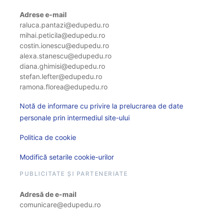
Adrese e-mail
raluca.pantazi@edupedu.ro
mihai.peticila@edupedu.ro
costin.ionescu@edupedu.ro
alexa.stanescu@edupedu.ro
diana.ghimisi@edupedu.ro
stefan.lefter@edupedu.ro
ramona.florea@edupedu.ro
Notă de informare cu privire la prelucrarea de date
personale prin intermediul site-ului
Politica de cookie
Modifică setarile cookie-urilor
PUBLICITATE ȘI PARTENERIATE
Adresă de e-mail
comunicare@edupedu.ro