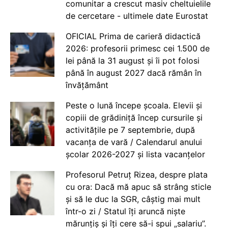
comunitar a crescut masiv cheltuielile
de cercetare - ultimele date Eurostat
OFICIAL Prima de carieră didactică
2026: profesorii primesc cei 1.500 de
lei până la 31 august și îi pot folosi
până în august 2027 dacă rămân în
învățământ
Peste o lună începe școala. Elevii și
copiii de grădiniță încep cursurile și
activitățile pe 7 septembrie, după
vacanța de vară / Calendarul anului
școlar 2026-2027 și lista vacanțelor
Profesorul Petruț Rizea, despre plata
cu ora: Dacă mă apuc să strâng sticle
și să le duc la SGR, câștig mai mult
într-o zi / Statul îți aruncă niște
mărunțiș și îți cere să-i spui „salariu”.