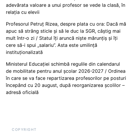
adevărata valoare a unui profesor se vede la clasă, în
relația cu elevii
Profesorul Petruț Rizea, despre plata cu ora: Dacă mă
apuc să strâng sticle și să le duc la SGR, câștig mai
mult într-o zi / Statul îți aruncă niște mărunțiș și îți
cere să-i spui „salariu”. Asta este umilință
instituționalizată
Ministerul Educației schimbă regulile din calendarul
de mobilitate pentru anul școlar 2026-2027 / Ordinea
în care se va face repartizarea profesorilor pe posturi
începând cu 20 august, după reorganizarea școlilor –
adresă oficială
COPYRIGHT