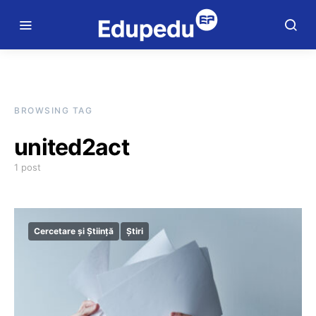
BROWSING TAG
united2act
1 post
Cercetare și Știință
Știri