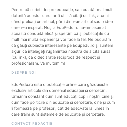
Pentru că scrieți despre educație, sau cu atât mai mult
datorită acestui lucru, ar fi util să citați cu link, atunci
când preluați un articol, părți dintr-un articol sau o idee
care v-a inspirat. Noi, la EduPedu.ro ne-am asumat
această conduită etică și sperăm că și publicațiile cu
mult mai multă experiență vor face la fel. Ne bucurăm
că găsiți subiecte interesante pe Edupedu.ro și suntem
siguri că înțelegeți rugămintea noastră de a cita sursa
(cu link), ca o declarație reciprocă de respect și
profesionalism. Vă mulțumim!
DESPRE NOI
EduPedu.ro este o publicație online care găzduiește
exclusiv articole din domeniul educației și cercetării.
Urmărim constant cum sunt educați copiii noștri, cine și
cum face politicile din educație și cercetare, cine și cum
îi formează pe profesori, cât de adecvate la lumea în
care trăim sunt sistemele de educație și cercetare.
CONTACT REDACȚIE