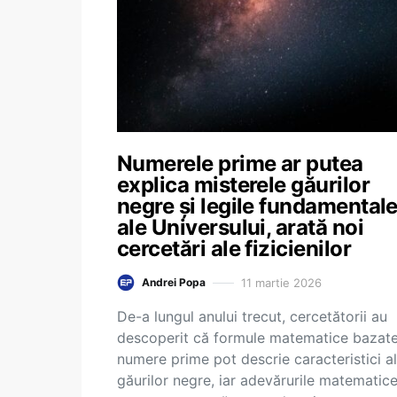
Numerele prime ar putea
explica misterele găurilor
negre și legile fundamental
ale Universului, arată noi
cercetări ale fizicienilor
11 martie 2026
Andrei Popa
De-a lungul anului trecut, cercetătorii au
descoperit că formule matematice bazat
numere prime pot descrie caracteristici a
găurilor negre, iar adevărurile matematic