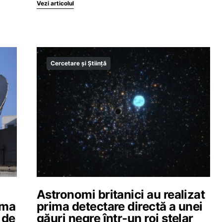
Vezi articolul
Cercetare și Știință
Astronomi britanici au realizat
ima
prima detectare directă a unei
 de
găuri negre într-un roi stelar