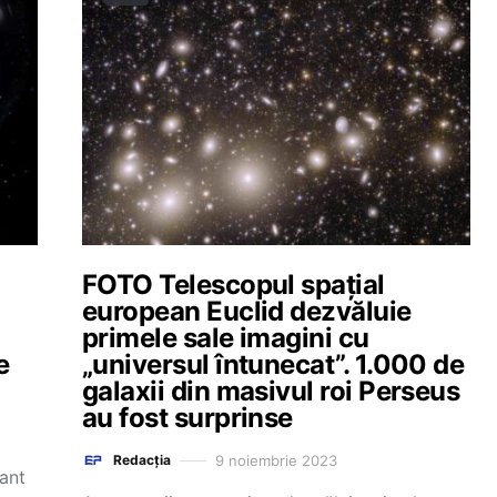
FOTO Telescopul spațial
european Euclid dezvăluie
primele sale imagini cu
e
„universul întunecat”. 1.000 de
galaxii din masivul roi Perseus
au fost surprinse
9 noiembrie 2023
Redacția
ant