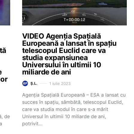
VIDEO Agenția Spațială
Europeană a lansat în spațiu
tă
telescopul Euclid care va
studia expansiunea
Universului în ultimii 10
e
miliarde de ani
lor
1 iulie 2023
Ș.L.
Agenția Spațială Europeană – ESA a lansat cu
succes în spațiu, sâmbătă, telescopul Euclid,
care va studia modul în care s-a mărit
ă, de
Universul în ultimii 10 miliarde de ani,
a
potrivit…