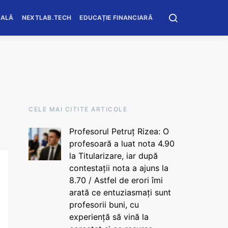
OALĂ
NEXTLAB.TECH
EDUCAȚIE FINANCIARĂ
CELE MAI CITITE ARTICOLE
Profesorul Petruț Rizea: O
profesoară a luat nota 4.90
la Titularizare, iar după
contestații nota a ajuns la
8.70 / Astfel de erori îmi
arată ce entuziasmați sunt
profesorii buni, cu
experiență să vină la