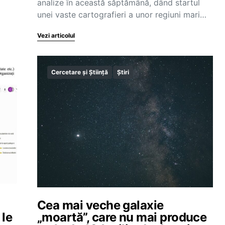
analize în această săptămână, dând startul
unei vaste cartografieri a unor regiuni mari…
Vezi articolul
Cercetare și Știință
Știri
Cea mai veche galaxie
 le
„moartă”, care nu mai produce