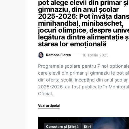
pot alege elevii din primar și
gimnaziu, din anul școlar
2025-2026: Pot învăța dans
minihandbal, minibaschet,
jocuri olimpice, despre univ
legătura dintre alimentație ș
starea lor emoțională
10 aprilie 2025
Ramona Florea
Programele școlare pentru 7 noi opțional
care elevii din primar și gimnaziu le pot a
din oferta școlii, începând din anul școlar
2025-2026, au fost publicate în Monitoru
Oficial…
Vezi articolul
Cercetare și Știință
Știri