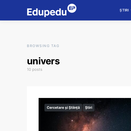
ȘTIRI
BROWSING TAG
univers
10 posts
Cercetare și Știință
Știri