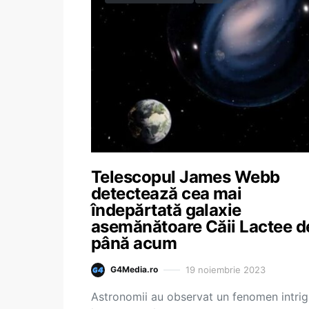
Telescopul James Webb
detectează cea mai
îndepărtată galaxie
asemănătoare Căii Lactee d
până acum
19 noiembrie 2023
G4Media.ro
Astronomii au observat un fenomen intrig