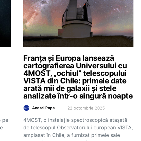
Franța și Europa lansează
cartografierea Universului cu
e
4MOST, „ochiul” telescopului
VISTA din Chile: primele date
arată mii de galaxii și stele
analizate într-o singură noapte
22 octombrie 2025
Andrei Popa
e pe
4MOST, o instalație spectroscopică atașată
le
de telescopul Observatorului european VISTA,
e
amplasat în Chile, a furnizat primele sale