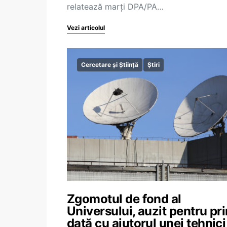
relatează marţi DPA/PA…
Vezi articolul
Cercetare și Știință
Știri
Zgomotul de fond al
Universului, auzit pentru pr
dată cu ajutorul unei tehnici