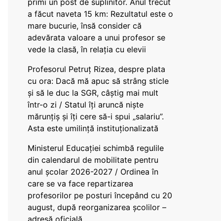
primi un post de suplinitor. Anul trecut
a făcut naveta 15 km: Rezultatul este o
mare bucurie, însă consider că
adevărata valoare a unui profesor se
vede la clasă, în relația cu elevii
Profesorul Petruț Rizea, despre plata
cu ora: Dacă mă apuc să strâng sticle
și să le duc la SGR, câștig mai mult
într-o zi / Statul îți aruncă niște
mărunțiș și îți cere să-i spui „salariu”.
Asta este umilință instituționalizată
Ministerul Educației schimbă regulile
din calendarul de mobilitate pentru
anul școlar 2026-2027 / Ordinea în
care se va face repartizarea
profesorilor pe posturi începând cu 20
august, după reorganizarea școlilor –
adresă oficială