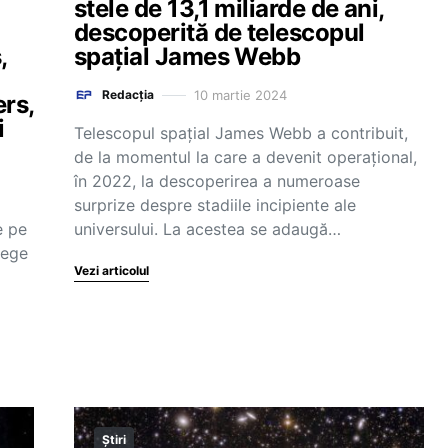
stele de 13,1 miliarde de ani,
descoperită de telescopul
,
spațial James Webb
10 martie 2024
Redacția
ers,
i
Telescopul spaţial James Webb a contribuit,
de la momentul la care a devenit operaţional,
în 2022, la descoperirea a numeroase
surprize despre stadiile incipiente ale
e pe
universului. La acestea se adaugă…
lege
Vezi articolul
l
Știri