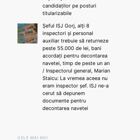
candidaților pe posturi
titularizabile
Șeful ISJ Gorj, alți 8
inspectori și personal
auxiliar trebuie să returneze
peste 55.000 de lei, bani
acordați pentru decontarea
navetei, timp de peste un an
/ Inspectorul general, Marian
Staicu: La vremea aceea nu
eram inspector șef. ISJ ne-a
cerut să depunem
documente pentru
decontarea navetei
CELE MAI NOI