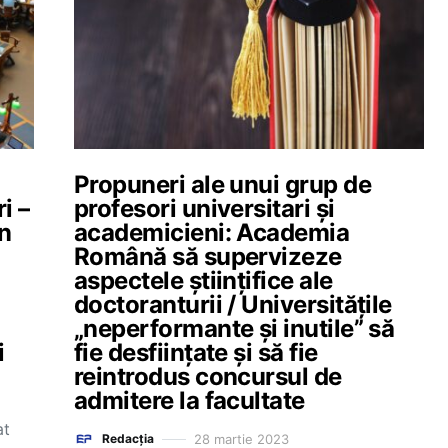
Propuneri ale unui grup de
i –
profesori universitari și
an
academicieni: Academia
Română să supervizeze
aspectele științifice ale
doctoranturii / Universitățile
„neperformante și inutile” să
i
fie desființate și să fie
reintrodus concursul de
admitere la facultate
at
28 martie 2023
Redacția