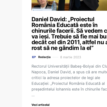
Daniel David: „Proiectul
România Educată este în
chinurile facerii. Să vedem 
va ieși. Trebuie să fie mai b
decât cel din 2011, altfel nu 
rost să ne gândim la el”
8 martie 2023
Redacția
Rectorul Universității Babeș-Bolyai din Cl
Napoca, Daniel David, a spus că are mult
critici la adresa proiectelor de legi ale
Educației: „Proiectul România Educată al
președintelui Iohannis este în chinurile face
…
Vezi articolul