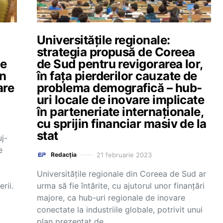
Universitățile regionale:
strategia propusă de Coreea
ce
de Sud pentru revigorarea lor,
un
în fața pierderilor cauzate de
are
problema demografică – hub-
uri locale de inovare implicate
în parteneriate internaționale,
cu sprijin financiar masiv de la
stat
uj-
e
21 februarie 2023
Redacția
Universitățile regionale din Coreea de Sud ar
rii.
urma să fie întărite, cu ajutorul unor finanțări
majore, ca hub-uri regionale de inovare
conectate la industriile globale, potrivit unui
plan prezentat de…