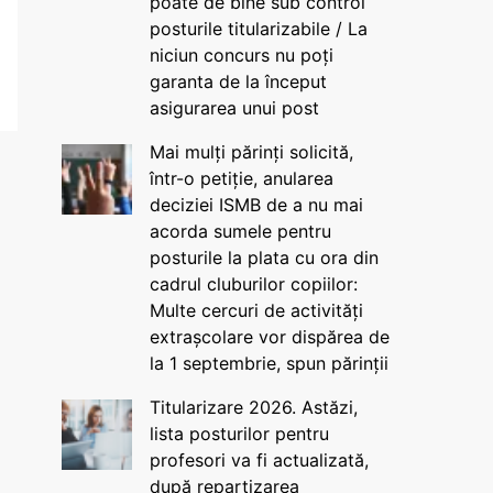
poate de bine sub control
posturile titularizabile / La
niciun concurs nu poți
garanta de la început
asigurarea unui post
Mai mulți părinți solicită,
într-o petiție, anularea
deciziei ISMB de a nu mai
acorda sumele pentru
posturile la plata cu ora din
cadrul cluburilor copiilor:
Multe cercuri de activități
extrașcolare vor dispărea de
la 1 septembrie, spun părinții
Titularizare 2026. Astăzi,
lista posturilor pentru
profesori va fi actualizată,
după repartizarea