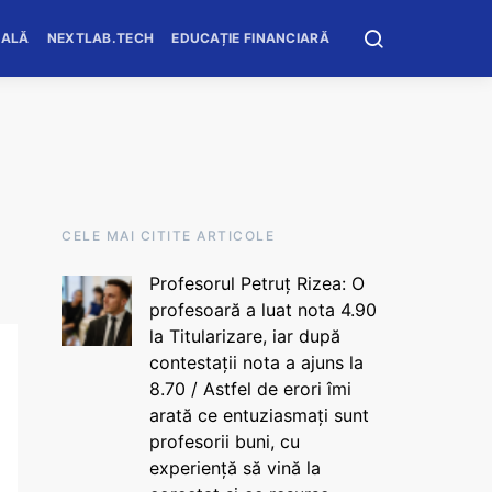
OALĂ
NEXTLAB.TECH
EDUCAȚIE FINANCIARĂ
CELE MAI CITITE ARTICOLE
Profesorul Petruț Rizea: O
profesoară a luat nota 4.90
la Titularizare, iar după
contestații nota a ajuns la
8.70 / Astfel de erori îmi
arată ce entuziasmați sunt
profesorii buni, cu
experiență să vină la