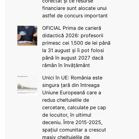
corectat și ce resurse
financiare sunt alocate unui
astfel de concurs important
OFICIAL Prima de carieră
didactică 2026: profesorii
primesc cei 1.500 de lei până
la 31 august și îi pot folosi
până în august 2027 dacă
rămân în învățământ
Unici în UE: România este
singura țară din întreaga
Uniune Europeană care a
redus cheltuielile de
cercetare, calculate pe cap
de locuitor, în ultimul
deceniu. Între 2015-2025,
spațiul comunitar a crescut
masiv cheltuielile de