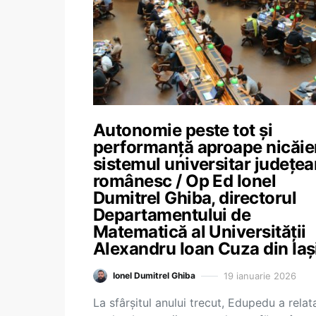
Autonomie peste tot și
performanță aproape nicăier
sistemul universitar județe
românesc / Op Ed Ionel
Dumitrel Ghiba, directorul
Departamentului de
Matematică al Universității
Alexandru Ioan Cuza din Iaș
19 ianuarie 2026
Ionel Dumitrel Ghiba
La sfârșitul anului trecut, Edupedu a relat