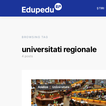
ȘTIRI
BROWSING TAG
universitati regionale
4 posts
Analize
Universitate