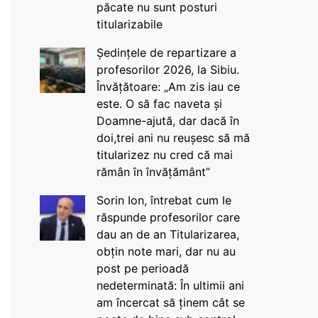
păcate nu sunt posturi
titularizabile
Ședințele de repartizare a
profesorilor 2026, la Sibiu.
Învățătoare: „Am zis iau ce
este. O să fac naveta și
Doamne-ajută, dar dacă în
doi,trei ani nu reușesc să mă
titularizez nu cred că mai
rămân în învățământ”
Sorin Ion, întrebat cum le
răspunde profesorilor care
dau an de an Titularizarea,
obțin note mari, dar nu au
post pe perioadă
nedeterminată: În ultimii ani
am încercat să ținem cât se