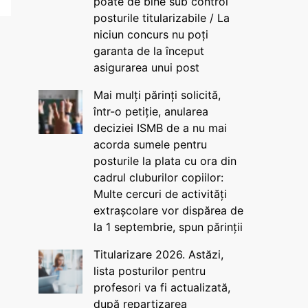
poate de bine sub control
posturile titularizabile / La
niciun concurs nu poți
garanta de la început
asigurarea unui post
Mai mulți părinți solicită,
într-o petiție, anularea
deciziei ISMB de a nu mai
acorda sumele pentru
posturile la plata cu ora din
cadrul cluburilor copiilor:
Multe cercuri de activități
extrașcolare vor dispărea de
la 1 septembrie, spun părinții
Titularizare 2026. Astăzi,
lista posturilor pentru
profesori va fi actualizată,
după repartizarea