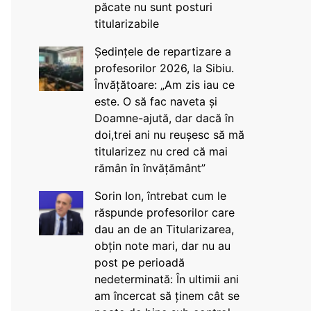
păcate nu sunt posturi
titularizabile
Ședințele de repartizare a
profesorilor 2026, la Sibiu.
Învățătoare: „Am zis iau ce
este. O să fac naveta și
Doamne-ajută, dar dacă în
doi,trei ani nu reușesc să mă
titularizez nu cred că mai
rămân în învățământ”
Sorin Ion, întrebat cum le
răspunde profesorilor care
dau an de an Titularizarea,
obțin note mari, dar nu au
post pe perioadă
nedeterminată: În ultimii ani
am încercat să ținem cât se