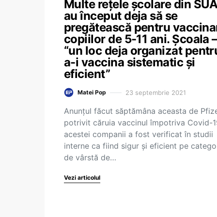
Multe rețele școlare din SU
au început deja să se
pregătească pentru vaccina
copiilor de 5-11 ani. Școala 
“un loc deja organizat pentr
a-i vaccina sistematic și
eficient”
23 septembrie 2021
Matei Pop
Anunțul făcut săptămâna aceasta de Pfize
potrivit căruia vaccinul împotriva Covid-1
acestei companii a fost verificat în studii
interne ca fiind sigur și eficient pe catego
de vârstă de…
Vezi articolul