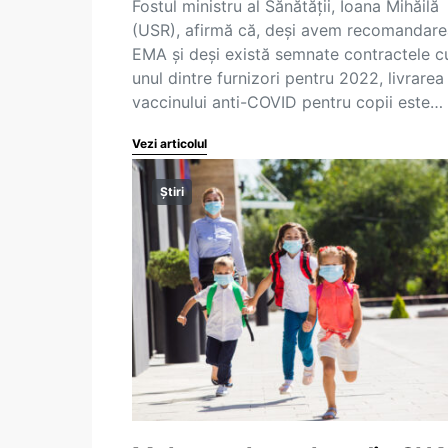
Fostul ministru al Sănătăţii, Ioana Mihăilă
(USR), afirmă că, deşi avem recomandare
EMA şi deşi există semnate contractele c
unul dintre furnizori pentru 2022, livrarea
vaccinului anti-COVID pentru copii este…
Vezi articolul
Știri