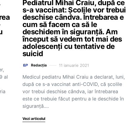
A
Pediatrul Mihai Craiu, după ce
s-a vaccinat: Școlile vor trebui
rea
deschise cândva. Întrebarea e
–
cum să facem ca să le
u
deschidem în siguranță. Am
început să vedem tot mai des
adolescenți cu tentative de
suicid
11 ianuarie 2021
Redacția
r,
9 al
Medicul pediatru Mihai Craiu a declarat, luni,
după ce s-a vaccinat anti-COVID, că școlile
ria
vor trebui deschise cândva, iar întrebarea
este ce trebuie făcut pentru a le deschide în
siguranță.…
Vezi articolul