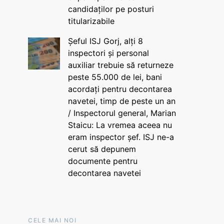
candidaților pe posturi
titularizabile
Șeful ISJ Gorj, alți 8
inspectori și personal
auxiliar trebuie să returneze
peste 55.000 de lei, bani
acordați pentru decontarea
navetei, timp de peste un an
/ Inspectorul general, Marian
Staicu: La vremea aceea nu
eram inspector șef. ISJ ne-a
cerut să depunem
documente pentru
decontarea navetei
CELE MAI NOI