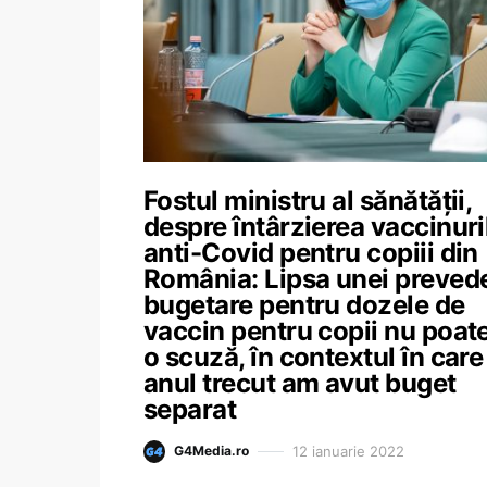
Fostul ministru al sănătății,
despre întârzierea vaccinuri
anti-Covid pentru copiii din
România: Lipsa unei prevede
bugetare pentru dozele de
vaccin pentru copii nu poate
o scuză, în contextul în care
anul trecut am avut buget
separat
12 ianuarie 2022
G4Media.ro