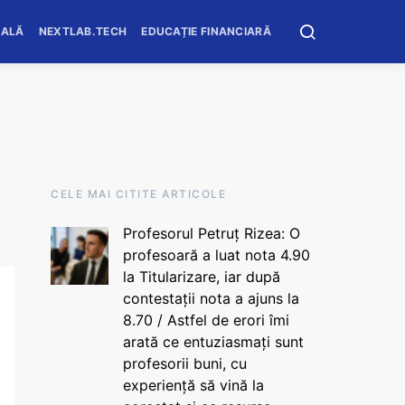
OALĂ
NEXTLAB.TECH
EDUCAȚIE FINANCIARĂ
CELE MAI CITITE ARTICOLE
Profesorul Petruț Rizea: O
profesoară a luat nota 4.90
la Titularizare, iar după
contestații nota a ajuns la
8.70 / Astfel de erori îmi
arată ce entuziasmați sunt
profesorii buni, cu
experiență să vină la