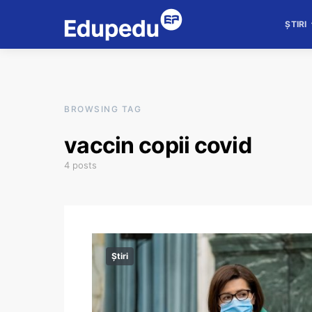
ȘTIRI
BROWSING TAG
vaccin copii covid
4 posts
Știri