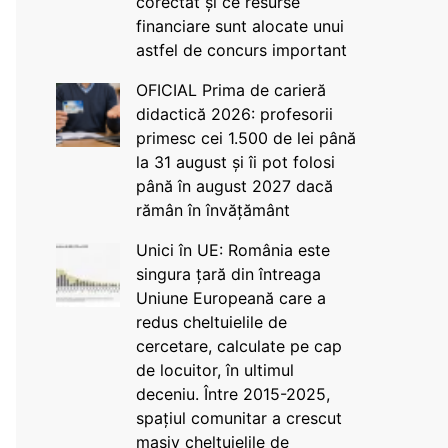
corectat și ce resurse
financiare sunt alocate unui
astfel de concurs important
OFICIAL Prima de carieră
didactică 2026: profesorii
primesc cei 1.500 de lei până
la 31 august și îi pot folosi
până în august 2027 dacă
rămân în învățământ
Unici în UE: România este
singura țară din întreaga
Uniune Europeană care a
redus cheltuielile de
cercetare, calculate pe cap
de locuitor, în ultimul
deceniu. Între 2015-2025,
spațiul comunitar a crescut
masiv cheltuielile de