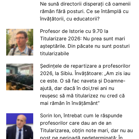
Ne sună directorii disperați că oamenii
rămân fără posturi. Ce se întâmplă cu
învățătorii, cu educatorii?
Profesor de Istorie cu 9.70 la
Titularizare 2026: Nu prea sunt mari
așteptările. Din păcate nu sunt posturi
titularizabile
Ședințele de repartizare a profesorilor
2026, la Sibiu. Învățătoare: „Am zis iau
ce este. O să fac naveta și Doamne-
ajută, dar dacă în doi,trei ani nu
reușesc să mă titularizez nu cred că
mai rămân în învățământ”
Sorin Ion, întrebat cum le răspunde
profesorilor care dau an de an
Titularizarea, obțin note mari, dar nu au
post pe perioadă nedeterminată: În