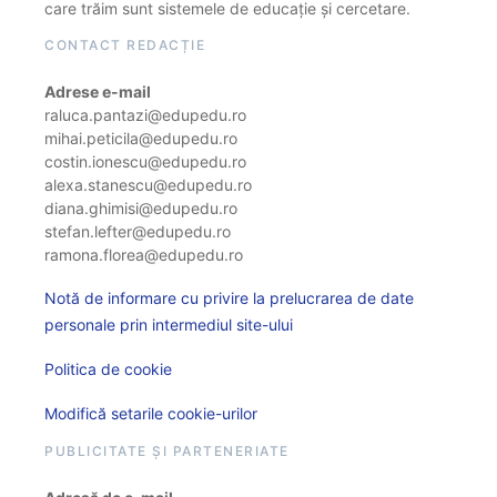
care trăim sunt sistemele de educație și cercetare.
CONTACT REDACȚIE
Adrese e-mail
raluca.pantazi@edupedu.ro
mihai.peticila@edupedu.ro
costin.ionescu@edupedu.ro
alexa.stanescu@edupedu.ro
diana.ghimisi@edupedu.ro
stefan.lefter@edupedu.ro
ramona.florea@edupedu.ro
Notă de informare cu privire la prelucrarea de date
personale prin intermediul site-ului
Politica de cookie
Modifică setarile cookie-urilor
PUBLICITATE ȘI PARTENERIATE