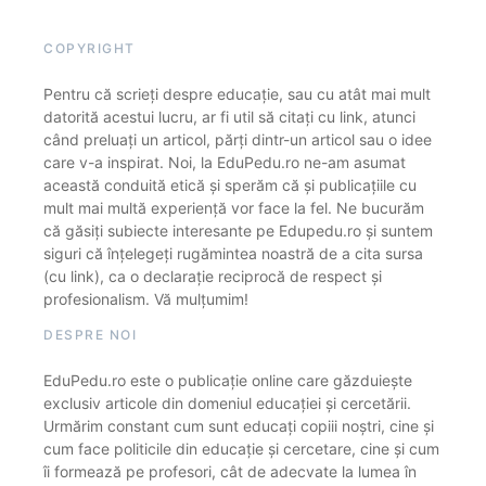
COPYRIGHT
Pentru că scrieți despre educație, sau cu atât mai mult
datorită acestui lucru, ar fi util să citați cu link, atunci
când preluați un articol, părți dintr-un articol sau o idee
care v-a inspirat. Noi, la EduPedu.ro ne-am asumat
această conduită etică și sperăm că și publicațiile cu
mult mai multă experiență vor face la fel. Ne bucurăm
că găsiți subiecte interesante pe Edupedu.ro și suntem
siguri că înțelegeți rugămintea noastră de a cita sursa
(cu link), ca o declarație reciprocă de respect și
profesionalism. Vă mulțumim!
DESPRE NOI
EduPedu.ro este o publicație online care găzduiește
exclusiv articole din domeniul educației și cercetării.
Urmărim constant cum sunt educați copiii noștri, cine și
cum face politicile din educație și cercetare, cine și cum
îi formează pe profesori, cât de adecvate la lumea în