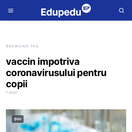
BROWSING TAG
vaccin impotriva
coronavirusului pentru
copii
1 post
Știri