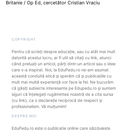
Britanie / Op Ed, cercetător Cristian Vraciu
COPYRIGHT
Pentru că scrieți despre educație, sau cu atât mai mult
datorită acestui lucru, ar fi util să citați cu link, atunci
când preluați un articol, părți dintr-un articol sau o idee
care v-a inspirat. Noi, la EduPedu.ro ne-am asumat
această conduită etică și sperăm că și publicațiile cu
mult mai multă experiență vor face la fel. Ne bucurăm
că găsiți subiecte interesante pe Edupedu.ro și suntem
siguri că înțelegeți rugămintea noastră de a cita sursa
(cu link), ca o declarație reciprocă de respect și
profesionalism. Vă mulțumim!
DESPRE NOI
EduPedu.ro este o publicație online care găzduiește