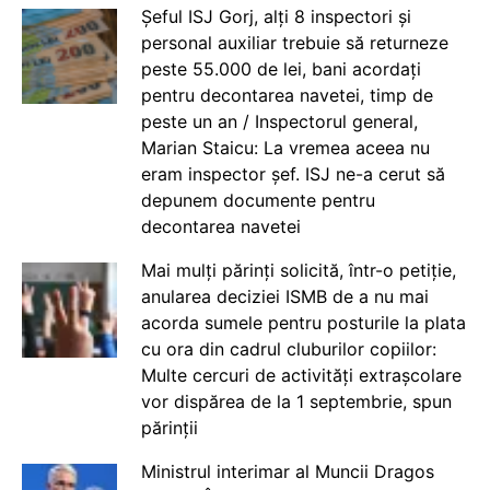
Șeful ISJ Gorj, alți 8 inspectori și
personal auxiliar trebuie să returneze
peste 55.000 de lei, bani acordați
pentru decontarea navetei, timp de
peste un an / Inspectorul general,
Marian Staicu: La vremea aceea nu
eram inspector șef. ISJ ne-a cerut să
depunem documente pentru
decontarea navetei
Mai mulți părinți solicită, într-o petiție,
anularea deciziei ISMB de a nu mai
acorda sumele pentru posturile la plata
cu ora din cadrul cluburilor copiilor:
Multe cercuri de activități extrașcolare
vor dispărea de la 1 septembrie, spun
părinții
Ministrul interimar al Muncii Dragos