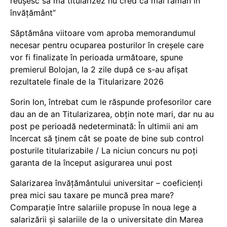
reușesc să mă titularizez nu cred că mai rămân în
învățământ”
Săptămâna viitoare vom aproba memorandumul
necesar pentru ocuparea posturilor în creșele care
vor fi finalizate în perioada următoare, spune
premierul Bolojan, la 2 zile după ce s-au afișat
rezultatele finale de la Titularizare 2026
Sorin Ion, întrebat cum le răspunde profesorilor care
dau an de an Titularizarea, obțin note mari, dar nu au
post pe perioadă nedeterminată: În ultimii ani am
încercat să ținem cât se poate de bine sub control
posturile titularizabile / La niciun concurs nu poți
garanta de la început asigurarea unui post
Salarizarea învățământului universitar – coeficienți
prea mici sau taxare pe muncă prea mare?
Comparație între salariile propuse în noua lege a
salarizării și salariile de la o universitate din Marea