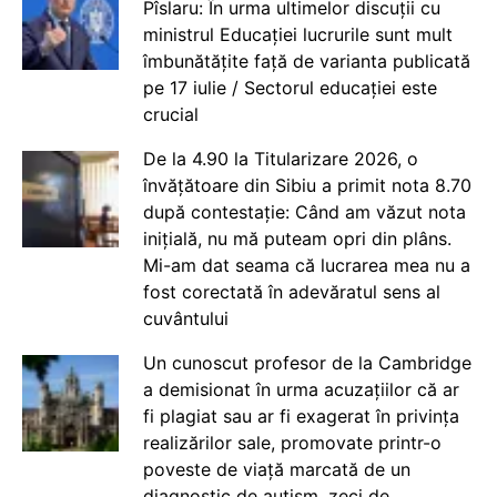
Pîslaru: În urma ultimelor discuții cu
ministrul Educației lucrurile sunt mult
îmbunătățite față de varianta publicată
pe 17 iulie / Sectorul educației este
crucial
De la 4.90 la Titularizare 2026, o
învățătoare din Sibiu a primit nota 8.70
după contestație: Când am văzut nota
inițială, nu mă puteam opri din plâns.
Mi-am dat seama că lucrarea mea nu a
fost corectată în adevăratul sens al
cuvântului
Un cunoscut profesor de la Cambridge
a demisionat în urma acuzațiilor că ar
fi plagiat sau ar fi exagerat în privința
realizărilor sale, promovate printr-o
poveste de viață marcată de un
diagnostic de autism, zeci de