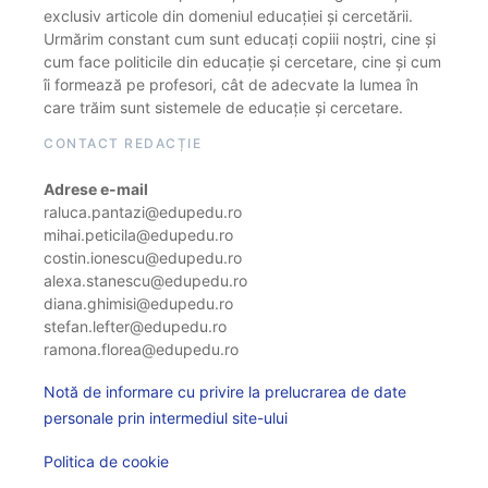
exclusiv articole din domeniul educației și cercetării.
Urmărim constant cum sunt educați copiii noștri, cine și
cum face politicile din educație și cercetare, cine și cum
îi formează pe profesori, cât de adecvate la lumea în
care trăim sunt sistemele de educație și cercetare.
CONTACT REDACȚIE
Adrese e-mail
raluca.pantazi@edupedu.ro
mihai.peticila@edupedu.ro
costin.ionescu@edupedu.ro
alexa.stanescu@edupedu.ro
diana.ghimisi@edupedu.ro
stefan.lefter@edupedu.ro
ramona.florea@edupedu.ro
Notă de informare cu privire la prelucrarea de date
personale prin intermediul site-ului
Politica de cookie