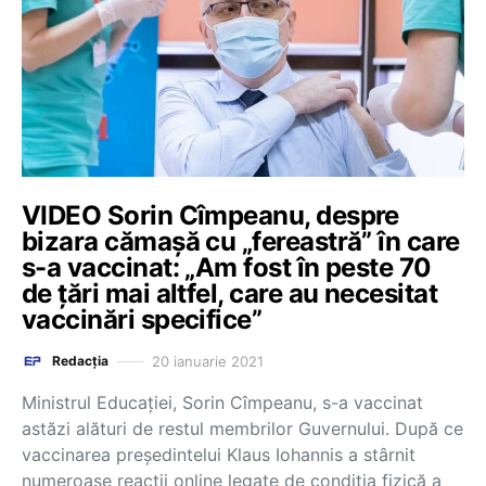
VIDEO Sorin Cîmpeanu, despre
bizara cămașă cu „fereastră” în care
s-a vaccinat: „Am fost în peste 70
de țări mai altfel, care au necesitat
vaccinări specifice”
20 ianuarie 2021
Redacția
Ministrul Educației, Sorin Cîmpeanu, s-a vaccinat
astăzi alături de restul membrilor Guvernului. După ce
vaccinarea președintelui Klaus Iohannis a stârnit
numeroase reacții online legate de condiția fizică a