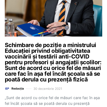
Schimbare de poziție a ministrului
Educației privind obligativitatea
vaccinării și testării anti-COVID
pentru profesori și angajații școlilor:
Sunt de acord cu orice fel de măsuri
care fac în așa fel încât școala să se
poată derula cu prezență fizică
30 decembrie 2021
Redacția
„Sunt de acord cu orice fel de măsuri care fac în așa
fel încât școala să se poată derula cu prezență