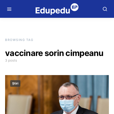
BROWSING TAG
vaccinare sorin cimpeanu
3 posts
Știri