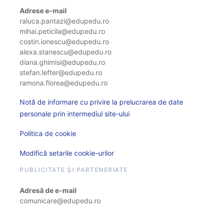
Adrese e-mail
raluca.pantazi@edupedu.ro
mihai.peticila@edupedu.ro
costin.ionescu@edupedu.ro
alexa.stanescu@edupedu.ro
diana.ghimisi@edupedu.ro
stefan.lefter@edupedu.ro
ramona.florea@edupedu.ro
Notă de informare cu privire la prelucrarea de date
personale prin intermediul site-ului
Politica de cookie
Modifică setarile cookie-urilor
PUBLICITATE ȘI PARTENERIATE
Adresă de e-mail
comunicare@edupedu.ro