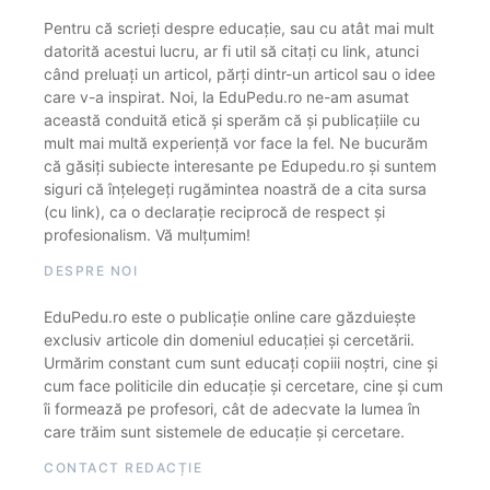
Pentru că scrieți despre educație, sau cu atât mai mult
datorită acestui lucru, ar fi util să citați cu link, atunci
când preluați un articol, părți dintr-un articol sau o idee
care v-a inspirat. Noi, la EduPedu.ro ne-am asumat
această conduită etică și sperăm că și publicațiile cu
mult mai multă experiență vor face la fel. Ne bucurăm
că găsiți subiecte interesante pe Edupedu.ro și suntem
siguri că înțelegeți rugămintea noastră de a cita sursa
(cu link), ca o declarație reciprocă de respect și
profesionalism. Vă mulțumim!
DESPRE NOI
EduPedu.ro este o publicație online care găzduiește
exclusiv articole din domeniul educației și cercetării.
Urmărim constant cum sunt educați copiii noștri, cine și
cum face politicile din educație și cercetare, cine și cum
îi formează pe profesori, cât de adecvate la lumea în
care trăim sunt sistemele de educație și cercetare.
CONTACT REDACȚIE